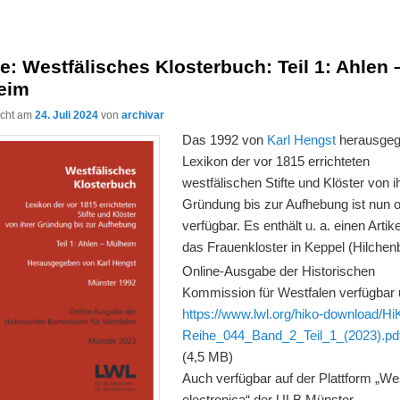
e: Westfälisches Klosterbuch: Teil 1: Ahlen 
eim
licht am
24. Juli 2024
von
archivar
Das 1992 von
Karl Hengst
herausge
Lexikon der vor 1815 errichteten
westfälischen Stifte und Klöster von i
Gründung bis zur Aufhebung ist nun o
verfügbar. Es enthält u. a. einen Artik
das Frauenkloster in Keppel (Hilchen
Online-Ausgabe der Historischen
Kommission für Westfalen verfügbar 
https://www.lwl.org/hiko-download/Hi
Reihe_044_Band_2_Teil_1_(2023).pd
(4,5 MB)
Auch verfügbar auf der Plattform „Wes
electronica“ der ULB Münster,