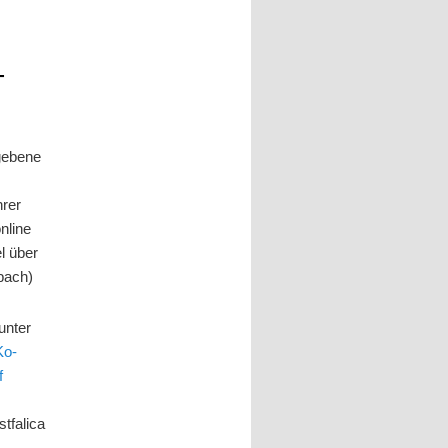
–
gebene
hrer
nline
el über
bach)
unter
Ko-
f
tfalica