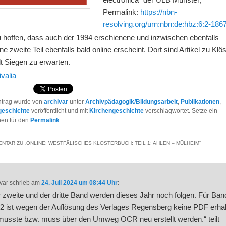
Permalink:
https://nbn-
resolving.org/urn:nbn:de:hbz:6:2-186
u hoffen, dass auch der 1994 erschienene und inzwischen ebenfalls
ene zweite Teil ebenfalls bald online erscheint. Dort sind Artikel zu Klös
t Siegen zu erwarten.
ivalia
ntrag wurde von
archivar
unter
Archivpädagogik/Bildungsarbeit
,
Publikationen
,
geschichte
veröffentlicht und mit
Kirchengeschichte
verschlagwortet. Setze ein
hen für den
Permalink
.
NTAR ZU „
ONLINE: WESTFÄLISCHES KLOSTERBUCH: TEIL 1: AHLEN – MÜLHEIM
“
var
schrieb
am
24. Juli 2024 um 08:44 Uhr
:
 zweite und der dritte Band werden dieses Jahr noch folgen. Für Ban
2 ist wegen der Auflösung des Verlages Regensberg keine PDF erhal
musste bzw. muss über den Umweg OCR neu erstellt werden.“ teilt