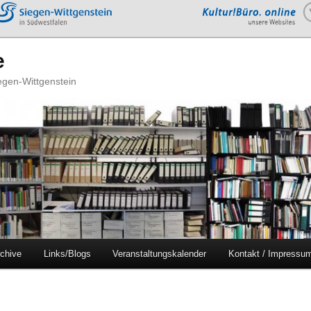
e
iegen-Wittgenstein
chive
Links/Blogs
Veranstaltungskalender
Kontakt / Impressu