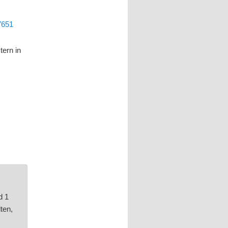
7651
tern in
d 1
ten,