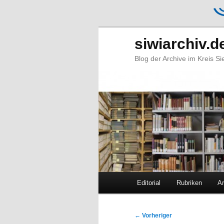
siwiarchiv.d
Blog der Archive im Kreis S
Hauptmenü
Editorial
Rubriken
Ar
Zum
Zum
primären
sekundären
Beitragsnavigation
←
Vorheriger