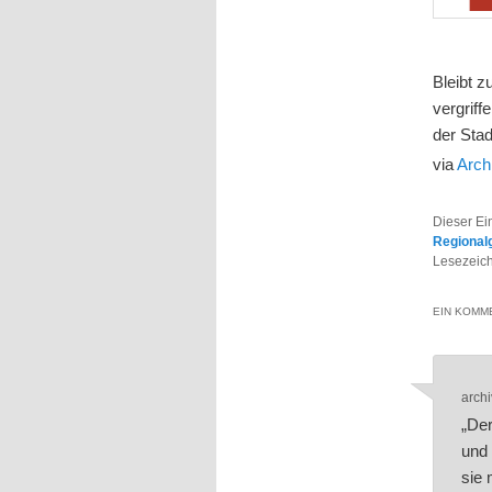
Bleibt z
vergriff
der Stad
via
Arch
Dieser Ei
Regional
Lesezeic
EIN KOMME
archi
„Der
und 
sie 