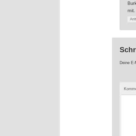
Burk
mit.
Ant
Schr
Deine E-M
Komme