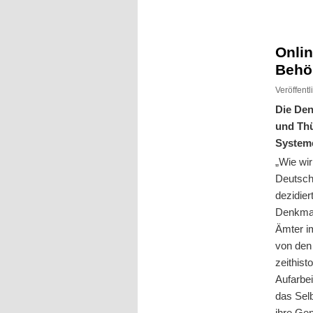
Inhalt
Inhalt
springen
springen
Onlin
Behör
Veröffent
Die Den
und Thü
System
„Wie wir
Deutsch
dezidie
Denkmal
Ämter i
von den 
zeithist
Aufarbei
das Sel
ihre Gen