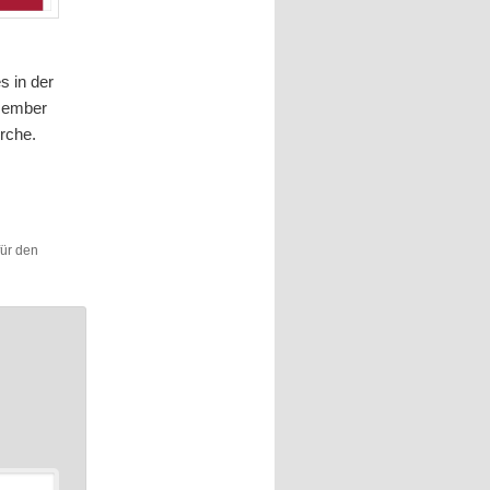
s in der
ezember
erche.
für den