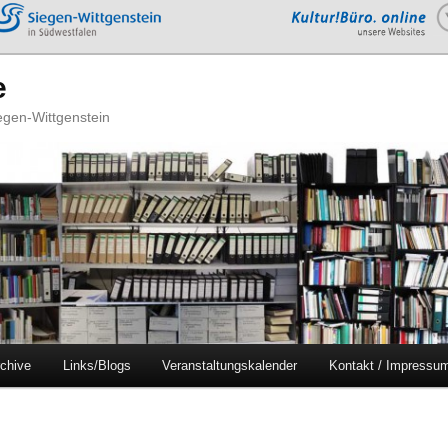
e
iegen-Wittgenstein
chive
Links/Blogs
Veranstaltungskalender
Kontakt / Impressu