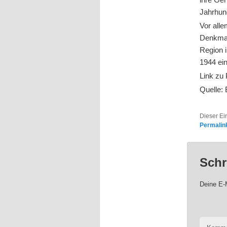
Jahrhun
Vor all
Denkmal
Region 
1944 ein
Link zu
Quelle:
Dieser Ei
Permalin
Schr
Deine E-M