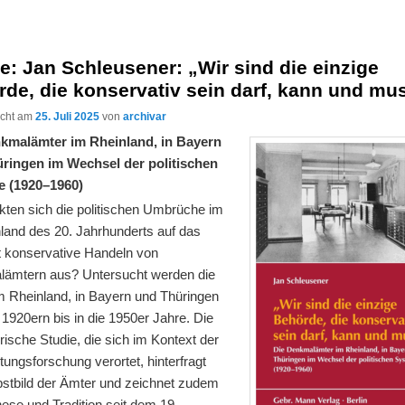
e: Jan Schleusener: „Wir sind die einzige
de, die konservativ sein darf, kann und mu
licht am
25. Juli 2025
von
archivar
kmalämter im Rheinland, in Bayern
ringen im Wechsel der politischen
e (1920–1960)
kten sich die politischen Umbrüche im
land des 20. Jahrhunderts auf das
rt konservative Handeln von
ämtern aus? Untersucht werden die
m Rheinland, in Bayern und Thüringen
1920ern bis in die 1950er Jahre. Die
orische Studie, die sich im Kontext der
tungsforschung verortet, hinterfragt
bstbild der Ämter und zeichnet zudem
ese und Tradition seit dem 19.