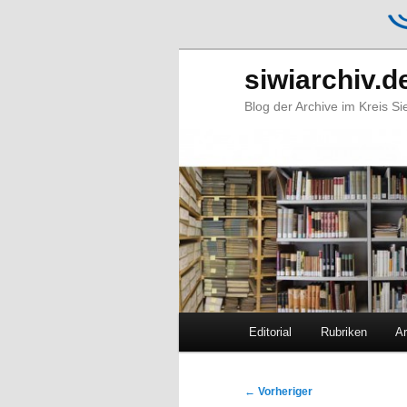
siwiarchiv.d
Blog der Archive im Kreis S
Hauptmenü
Editorial
Rubriken
Ar
Zum
Zum
primären
sekundären
Beitragsnavigation
←
Vorheriger