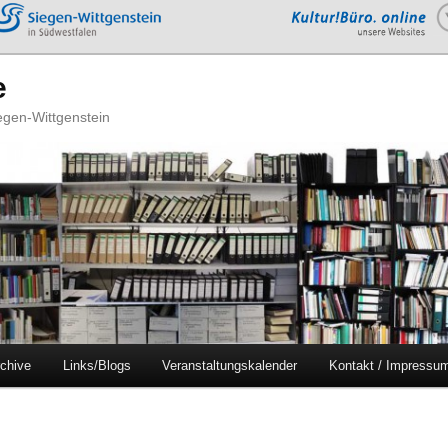
e
iegen-Wittgenstein
chive
Links/Blogs
Veranstaltungskalender
Kontakt / Impressu