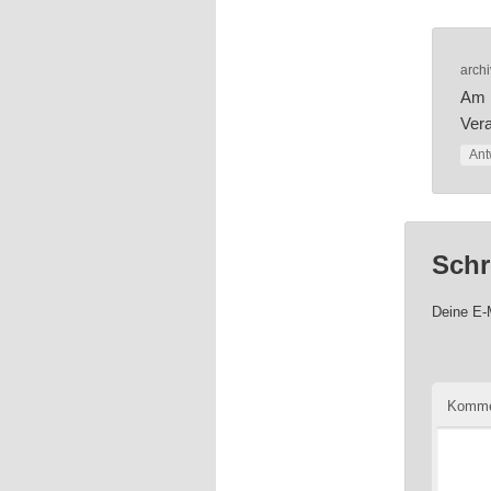
archi
Am 1
Vera
Ant
Schr
Deine E-M
Komme