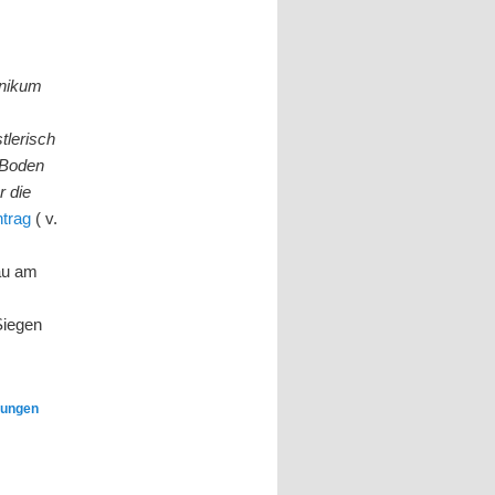
inikum
tlerisch
 Boden
r die
ntrag
( v.
hau am
Siegen
tungen