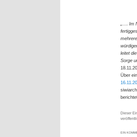
„…. Im 
fertigge
mehrere
würdige
leitet d
Sorge u
18.11.20
Über ein
16.11.2
siwiarch
berichte
Dieser Ei
veröffent
EIN KOMME