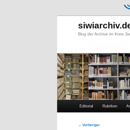
siwiarchiv.d
Blog der Archive im Kreis S
Hauptmenü
Editorial
Rubriken
Ar
Zum
Zum
primären
sekundären
Beitragsnavigation
←
Vorheriger