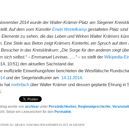
November 2014 wurde der Walter-Krämer-Platz am Siegener Kreiskl
stellt. Auf dem vom Künstler
Erwin Wortelkamp
gestalteten Platz sind
 Elemente zu sehen, die das Leben und Wirken Walter Krämers küns
n. Eine Stele aus Beton zeigt Krämers Konterfei, ein Spruch auf dem
ie Besucher in das Kreisklinikum: „Die Sorge für den anderen siegt übe
m sich selbst.“ – Emmanuel Levinas. ….“
– so stellt der
Wikipedia-Ei
14, 10:51) den aktuellen Sachstand dar.
e inoffizielle Einweihungsfeier berichteten die Westfälische Rundsc
014
und der Siegerlandkurier am
14.11.2014
.
iv hat
mehrfach
über Walter Krämer und dessen geplante Ehrung in 
t.
ntrag wurde von
archivar
unter
Persönlichkeiten
,
Regionalgeschichte
,
Veranstal
licht. Setze ein Lesezeichen für den
Permalink
.
NTAR ZU „
NEUES VOM WALTER-KRÄMER-PLATZ IN SIEGEN
“