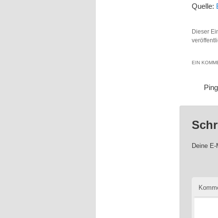
Quelle:
Dieser Ei
veröffentl
EIN KOMME
Pin
Schr
Deine E-M
Komme