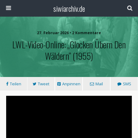
siwiarchiv.de
27. Februar 2026 • 2 Kommentare
LWL-Video-Online: „Glocken Übern Den
Wäldern“ (1955)
Teilen
Tweet
Anpinnen
Mail
SMS