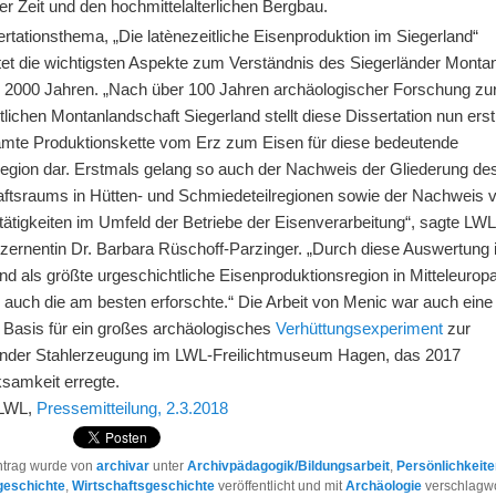
r Zeit und den hochmittelalterlichen Bergbau.
ertationsthema, „Die latènezeitliche Eisenproduktion im Siegerland“
tet die wichtigsten Aspekte zum Verständnis des Siegerländer Monta
r 2000 Jahren. „Nach über 100 Jahren archäologischer Forschung zu
tlichen Montanlandschaft Siegerland stellt diese Dissertation nun ers
amte Produktionskette vom Erz zum Eisen für diese bedeutende
egion dar. Erstmals gelang so auch der Nachweis der Gliederung de
aftsraums in Hütten- und Schmiedeteilregionen sowie der Nachweis 
tätigkeiten im Umfeld der Betriebe der Eisenverarbeitung“, sagte LWL
ezernentin Dr. Barbara Rüschoff-Parzinger. „Durch diese Auswertung 
nd als größte urgeschichtliche Eisenproduktionsregion in Mitteleurop
 auch die am besten erforschte.“ Die Arbeit von Menic war auch eine
e Basis für ein großes archäologisches
Verhüttungsexperiment
zur
änder Stahlerzeugung im LWL-Freilichtmuseum Hagen, das 2017
samkeit erregte.
 LWL,
Pressemitteilung, 2.3.2018
ntrag wurde von
archivar
unter
Archivpädagogik/Bildungsarbeit
,
Persönlichkeit
geschichte
,
Wirtschaftsgeschichte
veröffentlicht und mit
Archäologie
verschlagwo