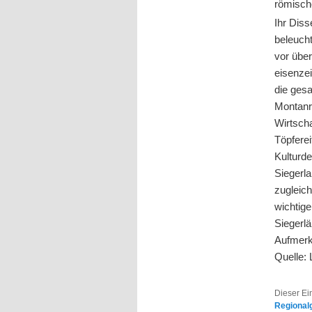
römische
Ihr Diss
beleuch
vor übe
eisenzei
die ges
Montanr
Wirtsch
Töpferei
Kulturd
Siegerla
zugleich
wichtig
Siegerl
Aufmerk
Quelle:
Dieser Ei
Regional