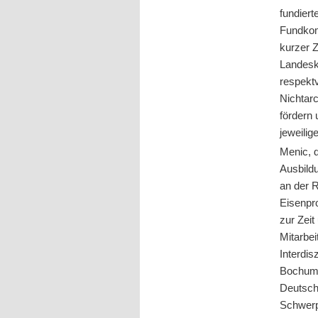
fundiert
Fundkom
kurzer Z
Landesku
respekt
Nichtarc
fördern 
jeweilig
Menic, 
Ausbild
an der R
Eisenpro
zur Zeit
Mitarbei
Interdis
Bochum t
Deutsch
Schwerp