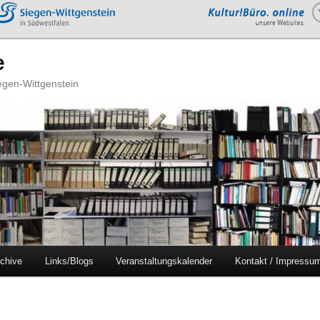
e
iegen-Wittgenstein
chive
Links/Blogs
Veranstaltungskalender
Kontakt / Impressu