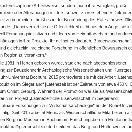
e, interdisziplinäre Arbeitsweise, sondern auch ihre Fähigkeit, große
plexe oder Altgrabungen mit teils schwer zu verstehender Dokument
eit zu bearbeiten“, heißt es in der Begründung des Rates für westfäli
nde. „Dabei verliert sie die Öffentlichkeit nicht aus dem Auge, sie int
voll Forschungsinitiativen und Ideen von Heimatforschern und andere
häologen in ihre Projekte. Ihr gelingt es dadurch, Bürgerwissenschaf
und gleichzeitig ihre eigene Forschung im öffentlichen Bewusstsein d
en Region zu verankern.“
die 1981 in Herten geboren wurde, studierte nach abgeschlossener
ung zur Bauzeichnerin Archäologische Wissenschaften und Kunstges
uhr-Universität Bochum. 2015 promovierte sie mit der Arbeit „Latènez
duktion im Siegerland“ [Latènezeit ist der Zeitraum von etwa 450 v. C
 um Christi Geburt]. Während der Promotion war sie als Wissenschaft
terin im Projekt „Latènezeitliche Eisenwirtschaft im Siegerland:
ziplinäre Forschungen zur Wirtschaftsarchäologie“ an der Ruhr-Univer
ätig. Seit 2015 arbeitet Menic als Wissenschaftliche Mitarbeiterin a
en Bergbau-Museum in Bochum im Forschungsbereich Montanarchä
unktmäßig erforscht sie dort seitdem das Berg- und Hüttenwesen a