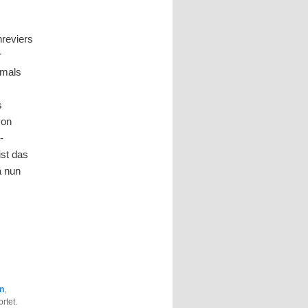
nreviers
r
tmals
s
von
-
ist das
a nun
en
,
rtet.