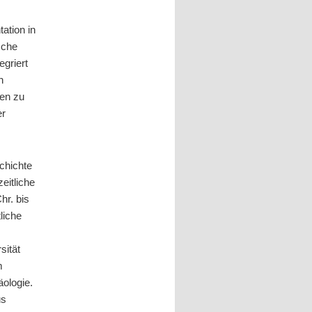
ation in
sche
egriert
n
ten zu
er
chichte
eitliche
hr. bis
liche
sität
m
ologie.
us