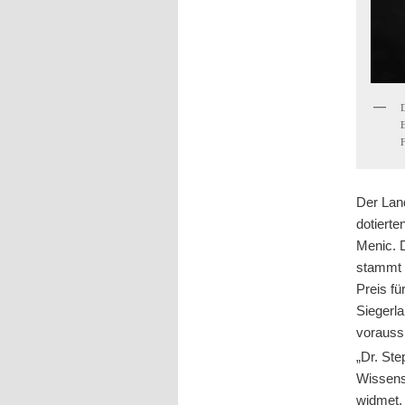
Der Lan
dotierte
Menic. 
stammt u
Preis fü
Siegerl
vorauss
„Dr. Ste
Wissensc
widmet. 