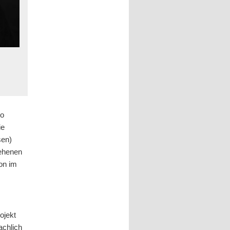
ro
ie
sen)
iehenen
ion im
ojekt
achlich