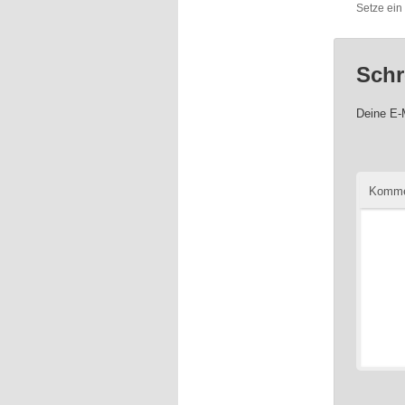
Setze ein
Schr
Deine E-M
Komme