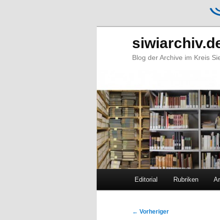
siwiarchiv.d
Blog der Archive im Kreis S
Hauptmenü
Editorial
Rubriken
Ar
Zum
Zum
primären
sekundären
Beitragsnavigation
←
Vorheriger