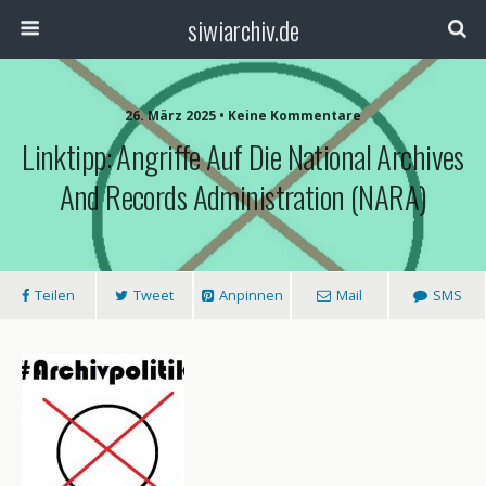
siwiarchiv.de
26. März 2025 • Keine Kommentare
Linktipp: Angriffe Auf Die National Archives
And Records Administration (NARA)
Teilen
Tweet
Anpinnen
Mail
SMS