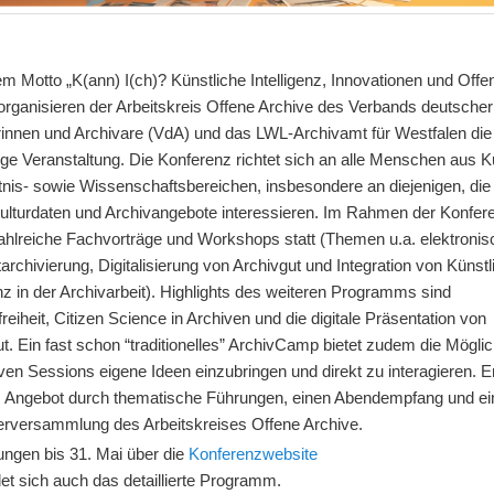
m Motto „K(ann) I(ch)? Künstliche Intelligenz, Innovationen und Offe
organisieren der Arbeitskreis Offene Archive des Verbands deutscher
rinnen und Archivare (VdA) und das LWL-Archivamt für Westfalen die
ige Veranstaltung. Die Konferenz richtet sich an alle Menschen aus Ku
nis- sowie Wissenschaftsbereichen, insbesondere an diejenigen, die 
Kulturdaten und Archivangebote interessieren. Im Rahmen der Konfer
zahlreiche Fachvorträge und Workshops statt (Themen u.a. elektroni
archivierung, Digitalisierung von Archivgut und Integration von Künstl
enz in der Archivarbeit). Highlights des weiteren Programms sind
freiheit, Citizen Science in Archiven und die digitale Präsentation von
t. Ein fast schon “traditionelles” ArchivCamp bietet zudem die Möglich
iven Sessions eigene Ideen einzubringen und direkt zu interagieren. 
s Angebot durch thematische Führungen, einen Abendempfang und ei
derversammlung des Arbeitskreises Offene Archive.
ngen bis 31. Mai über die
Konferenzwebsite
det sich auch das detaillierte Programm.