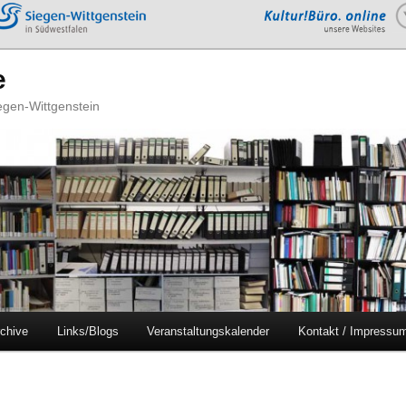
e
iegen-Wittgenstein
chive
Links/Blogs
Veranstaltungskalender
Kontakt / Impressu