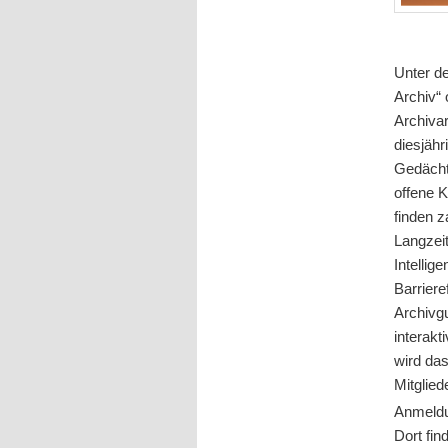
Unter de
Archiv“ 
Archiva
diesjähr
Gedächt
offene 
finden 
Langzeit
Intellig
Barriere
Archivgu
interakt
wird da
Mitglie
Anmeldu
Dort fin