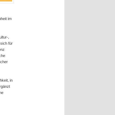
nheit im
ltur-,
sich für
enz
sche
icher
keit, in
Ergänzt
ne