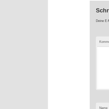
Schr
Deine E-M
Komme
Name