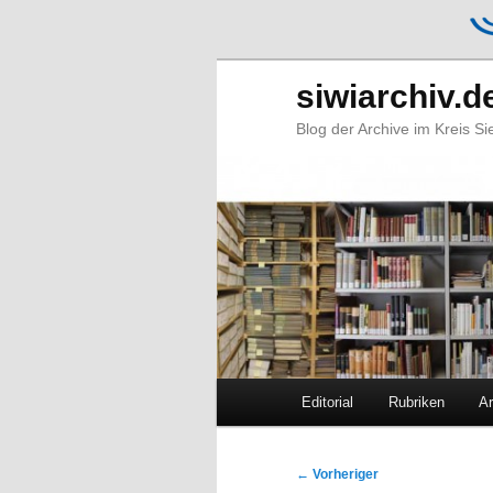
siwiarchiv.d
Blog der Archive im Kreis S
Hauptmenü
Editorial
Rubriken
Ar
Zum
Zum
primären
sekundären
Beitragsnavigation
←
Vorheriger