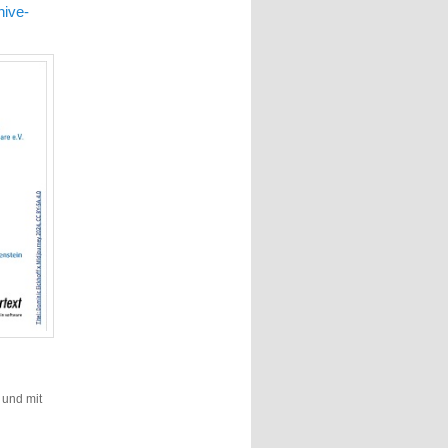
hive-
t und mit