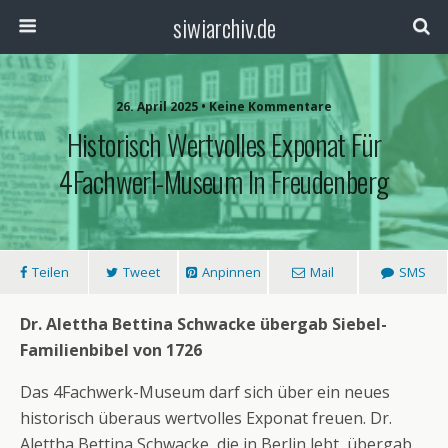
siwiarchiv.de
26. April 2025 • Keine Kommentare
Historisch Wertvolles Exponat Für
4Fachwerl-Museum In Freudenberg
Teilen
Tweet
Anpinnen
Mail
SMS
Dr. Alettha Bettina Schwacke übergab Siebel-
Familienbibel von 1726
Das 4Fachwerk-Museum darf sich über ein neues
historisch überaus wertvolles Exponat freuen. Dr.
Alettha Bettina Schwacke, die in Berlin lebt, übergab