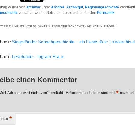
ntrag wurde von
archivar
unter
Archive
,
Archivgut
,
Regionalgeschichte
veröffent
geschichte
verschlagwortet. Setze ein Lesezeichen für den
Permalink
.
TARE ZU „
HEUTE VOR 50 JAHREN: ENDE DER SCHACHOLYMPIADE IN SIEGEN
“
gback:
Siegerländer Schachgeschichte – ein Fundstück: | siwiarchiv.
gback:
Lesefunde – Ingram Braun
eibe einen Kommentar
*
ail-Adresse wird nicht veröffentlicht.
Erforderliche Felder sind mit
markiert
*
ntar