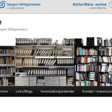
e
iegen-Wittgenstein
chive
Links/Blogs
Veranstaltungskalender
Kontakt / Impressu