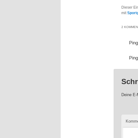
Dieser Ei
mit
Sport
2 KOMMEN
Pin
Pin
Schr
Deine E-M
Komme