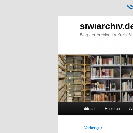
siwiarchiv.d
Blog der Archive im Kreis S
Hauptmenü
Editorial
Rubriken
Ar
Zum
Zum
primären
sekundären
Beitragsnavigation
←
Vorheriger