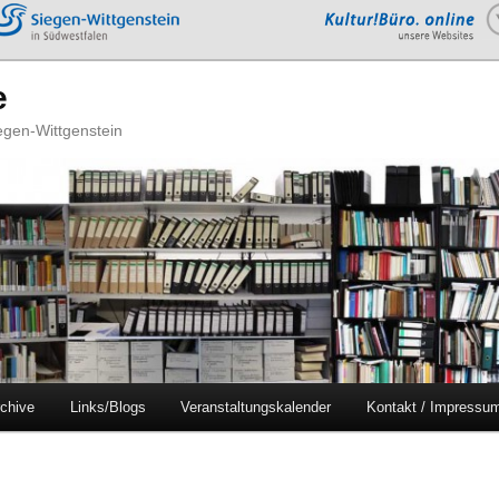
e
iegen-Wittgenstein
chive
Links/Blogs
Veranstaltungskalender
Kontakt / Impressu