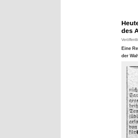
Inhalt
Inhalt
springen
springen
Heute
des 
Veröffent
Eine R
der Wah