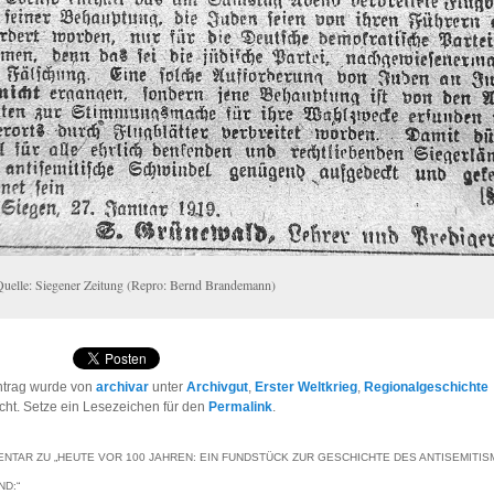
Quelle: Siegener Zeitung (Repro: Bernd Brandemann)
ntrag wurde von
archivar
unter
Archivgut
,
Erster Weltkrieg
,
Regionalgeschichte
licht. Setze ein Lesezeichen für den
Permalink
.
NTAR ZU „
HEUTE VOR 100 JAHREN: EIN FUNDSTÜCK ZUR GESCHICHTE DES ANTISEMITIS
ND:
“