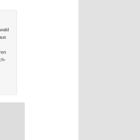
wald
aus
ren
ch-