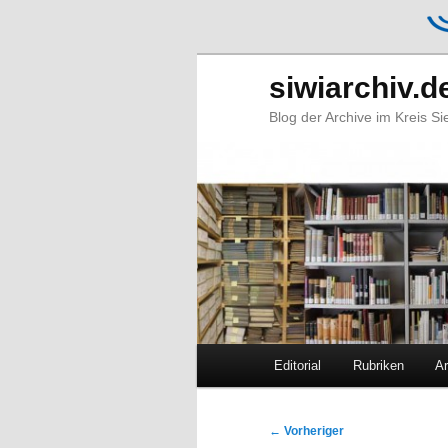
siwiarchiv.d
Blog der Archive im Kreis S
Hauptmenü
Editorial
Rubriken
Ar
Zum
Zum
primären
sekundären
Beitragsnavigation
←
Vorheriger