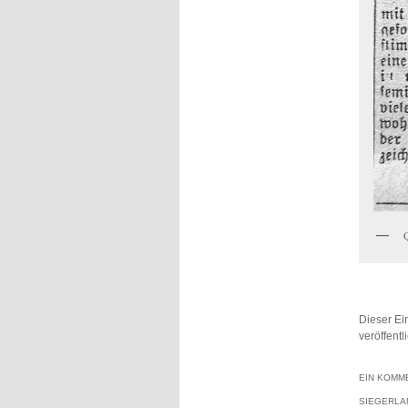
Dieser Ei
veröffent
EIN KOMME
SIEGERLA