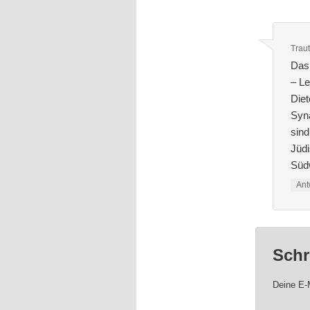
Traut
Das
– Le
Diet
Syn
sind
Jüd
Südw
Ant
Schr
Deine E-M