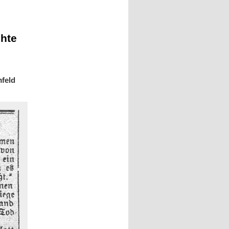
chte
mfeld