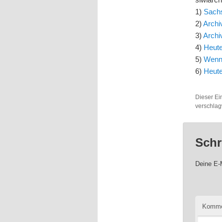
1)
Sachs
2)
Arch
3)
Archi
4)
Heute
5)
Wenn 
6)
Heute
Dieser Ei
verschlag
Schr
Deine E-M
Komme