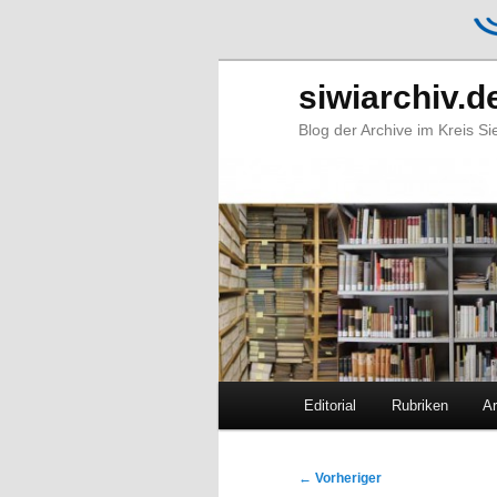
siwiarchiv.d
Blog der Archive im Kreis S
Hauptmenü
Editorial
Rubriken
Ar
Zum
Zum
primären
sekundären
Beitragsnavigation
←
Vorheriger