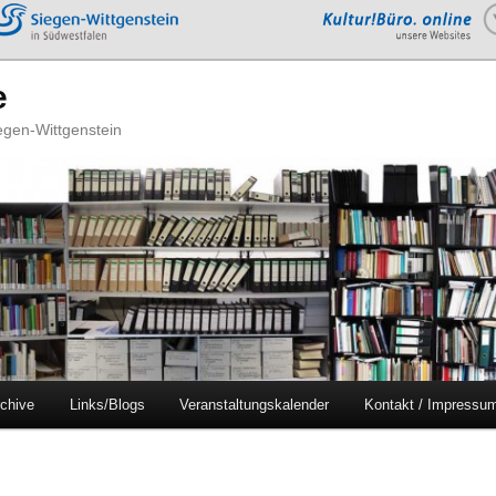
e
iegen-Wittgenstein
chive
Links/Blogs
Veranstaltungskalender
Kontakt / Impressu