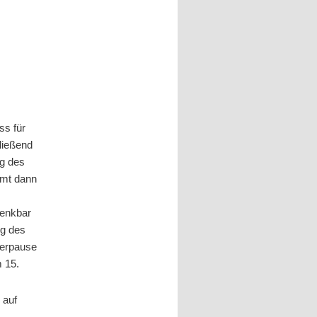
ss für
ließend
g des
mmt dann
Denkbar
ng des
erpause
m 15.
 auf