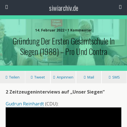
siwiarchiv.de
14. Februar 2022 • 1 Kommentar
Gründung Der Ersten Gesamtschule In
Siegen (1988) – Pro Und Contra
Teilen
Tweet
Anpinnen
Mail
SMS
2 Zeitzeugeninterviews auf „Unser Siegen“
Gudrun Reinhardt
(CDU):