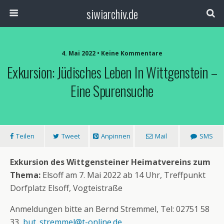
siwiarchiv.de
4. Mai 2022 • Keine Kommentare
Exkursion: Jüdisches Leben In Wittgenstein –
Eine Spurensuche
Teilen
Tweet
Anpinnen
Mail
SMS
Exkursion des Wittgensteiner Heimatvereins zum
Thema:
Elsoff am 7. Mai 2022 ab 14 Uhr, Treffpunkt
Dorfplatz Elsoff, Vogteistraße
Anmeldungen bitte an Bernd Stremmel, Tel: 02751 58
33,
but_stremmel@t-online.de