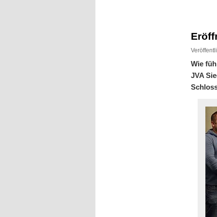
Inhalt
Inhalt
springen
springen
Eröff
Veröffent
Wie füh
JVA Sie
Schloss