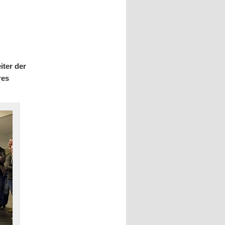
iter der
res