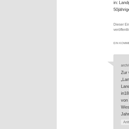
in: Land
50jähri
Dieser Ei
veröffent
EIN KOMME
archi
Zur 
„Lan
Land
in18
von 
Wes
Jahr
Ant