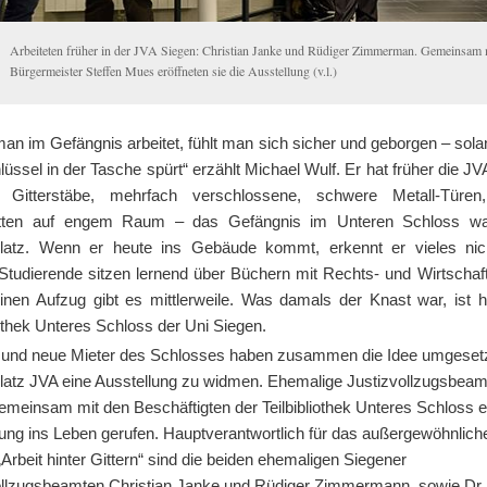
Arbeiteten früher in der JVA Siegen: Christian Janke und Rüdiger Zimmerman. Gemeinsam 
Bürgermeister Steffen Mues eröffneten sie die Ausstellung (v.l.)
an im Gefängnis arbeitet, fühlt man sich sicher und geborgen – sol
üssel in der Tasche spürt“ erzählt Michael Wulf. Er hat früher die J
t. Gitterstäbe, mehrfach verschlossene, schwere Metall-Türe
tten auf engem Raum – das Gefängnis im Unteren Schloss wa
platz. Wenn er heute ins Gebäude kommt, erkennt er vieles ni
 Studierende sitzen lernend über Büchern mit Rechts- und Wirtschaft
inen Aufzug gibt es mittlerweile. Was damals der Knast war, ist h
iothek Unteres Schloss der Uni Siegen.
 und neue Mieter des Schlosses haben zusammen die Idee umgeset
platz JVA eine Ausstellung zu widmen. Ehemalige Justizvollzugsbeam
emeinsam mit den Beschäftigten der Teilbibliothek Unteres Schloss e
lung ins Leben gerufen. Hauptverantwortlich für das außergewöhnlich
„Arbeit hinter Gittern“ sind die beiden ehemaligen Siegener
ollzugsbeamten Christian Janke und Rüdiger Zimmermann, sowie Dr.