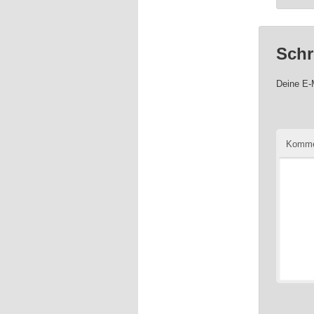
Schr
Deine E-M
Komme