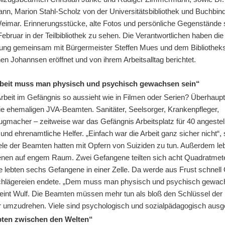
nn, Marion Stahl-Scholz von der Universitätsbibliothek und Buchbin
eimar. Erinnerungsstücke, alte Fotos und persönliche Gegenstände s
ebruar in der Teilbibliothek zu sehen. Die Verantwortlichen haben die
lung gemeinsam mit Bürgermeister Steffen Mues und dem Bibliotheks
en Johannsen eröffnet und von ihrem Arbeitsalltag berichtet.
rbeit muss man physisch und psychisch gewachsen sein“
rbeit im Gefängnis so aussieht wie in Filmen oder Serien? Überhaupt 
ie ehemaligen JVA-Beamten. Sanitäter, Seelsorger, Krankenpfleger,
gmacher – zeitweise war das Gefängnis Arbeitsplatz für 40 angestel
nd ehrenamtliche Helfer. „Einfach war die Arbeit ganz sicher nicht“, 
ele der Beamten hatten mit Opfern von Suiziden zu tun. Außerdem leb
nen auf engem Raum. Zwei Gefangene teilten sich acht Quadratmete
e lebten sechs Gefangene in einer Zelle. Da werde aus Frust schnell
Schlägereien endete. „Dem muss man physisch und psychisch gewa
meint Wulf. Die Beamten müssen mehr tun als bloß den Schlüssel der
ür umzudrehen. Viele sind psychologisch und sozialpädagogisch ausge
ebten zwischen den Welten“