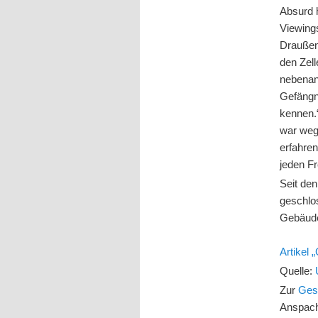
Absurd 
Viewing
Draußen 
den Zel
nebenan 
Gefängni
kennen.
war weg
erfahren
jeden Fr
Seit de
geschlo
Gebäude
Artikel
Quelle:
Zur
Ges
Anspach