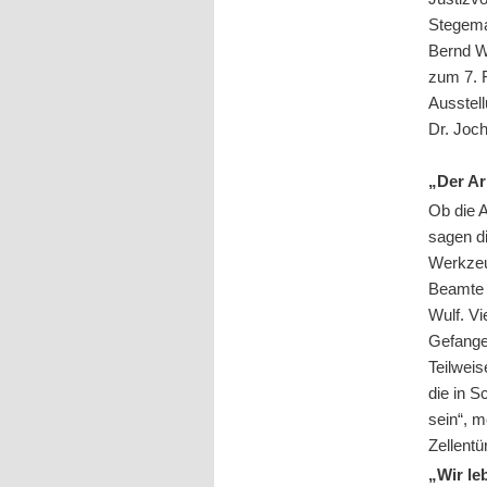
Stegema
Bernd W
zum 7. F
Ausstel
Dr. Joch
„Der A
Ob die A
sagen d
Werkzeu
Beamte u
Wulf. Vi
Gefange
Teilweis
die in 
sein“, 
Zellent
„Wir l