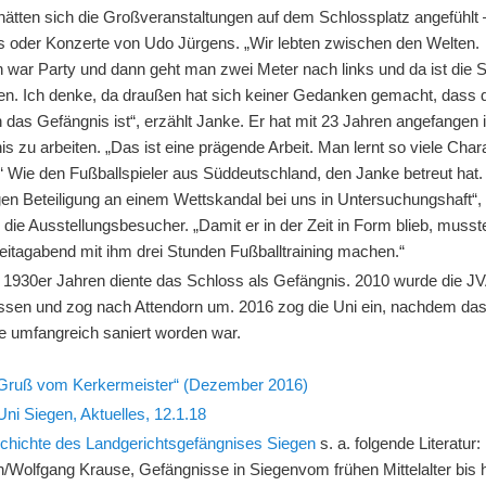
hätten sich die Großveranstaltungen auf dem Schlossplatz angefühlt 
s oder Konzerte von Udo Jürgens. „Wir lebten zwischen den Welten.
war Party und dann geht man zwei Meter nach links und da ist die Sti
len. Ich denke, da draußen hat sich keiner Gedanken gemacht, dass d
das Gefängnis ist“, erzählt Janke. Er hat mit 23 Jahren angefangen
s zu arbeiten. „Das ist eine prägende Arbeit. Man lernt so viele Char
“ Wie den Fußballspieler aus Süddeutschland, den Janke betreut hat.
en Beteiligung an einem Wettskandal bei uns in Untersuchungshaft“,
 die Ausstellungsbesucher. „Damit er in der Zeit in Form blieb, musst
eitagabend mit ihm drei Stunden Fußballtraining machen.“
n 1930er Jahren diente das Schloss als Gefängnis. 2010 wurde die J
ssen und zog nach Attendorn um. 2016 zog die Uni ein, nachdem da
 umfangreich saniert worden war.
 „Gruß vom Kerkermeister“ (Dezember 2016)
Uni Siegen, Aktuelles, 12.1.18
chichte des Landgerichtsgefängnises Siegen
s. a. folgende Literatur:
/Wolfgang Krause, Gefängnisse in Siegenvom frühen Mittelalter bis 