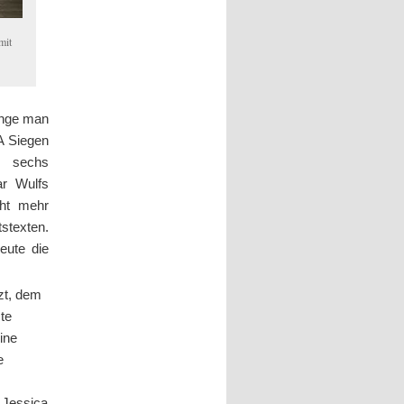
mit
ange man
VA Siegen
n, sechs
r Wulfs
cht mehr
stexten.
eute die
zt, dem
te
ine
e
 Jessica