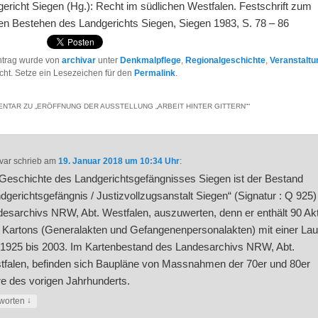
gericht Siegen (Hg.): Recht im südlichen Westfalen. Festschrift zum
gen Bestehen des Landgerichts Siegen, Siegen 1983, S. 78 – 86
ntrag wurde von
archivar
unter
Denkmalpflege
,
Regionalgeschichte
,
Veranstalt
licht. Setze ein Lesezeichen für den
Permalink
.
NTAR ZU „
ERÖFFNUNG DER AUSSTELLUNG „ARBEIT HINTER GITTERN“
“
var
schrieb
am
19. Januar 2018 um 10:34 Uhr
:
Geschichte des Landgerichtsgefängnisses Siegen ist der Bestand
dgerichtsgefängnis / Justizvollzugsanstalt Siegen“ (Signatur : Q 925)
esarchivs NRW, Abt. Westfalen, auszuwerten, denn er enthält 90 Ak
 Kartons (Generalakten und Gefangenenpersonalakten) mit einer Lauf
1925 bis 2003. Im Kartenbestand des Landesarchivs NRW, Abt.
tfalen, befinden sich Baupläne von Massnahmen der 70er und 80er
e des vorigen Jahrhunderts.
↓
worten