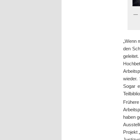
„Wenn m
den Schl
geleite
Hochbe
Arbeits
wieder.
Sogar e
Teilbibl
Frühere
Arbeits
haben g
Ausstel
Projekt 
Justizv