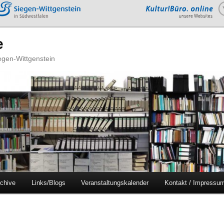
e
iegen-Wittgenstein
chive
Links/Blogs
Veranstaltungskalender
Kontakt / Impressu