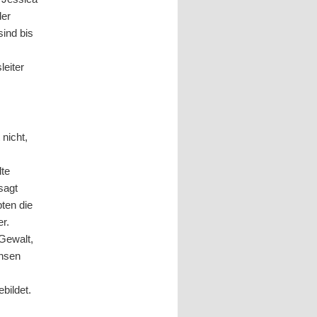
der
ind bis
leiter
nicht,
lte
sagt
ten die
r.
 Gewalt,
chsen
bildet.