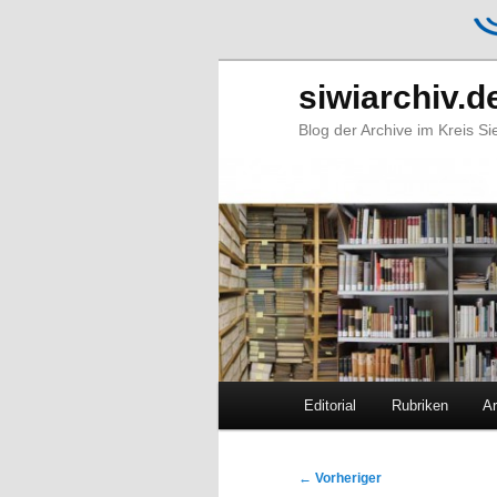
siwiarchiv.d
Blog der Archive im Kreis S
Hauptmenü
Editorial
Rubriken
Ar
Zum
Zum
primären
sekundären
Beitragsnavigation
←
Vorheriger