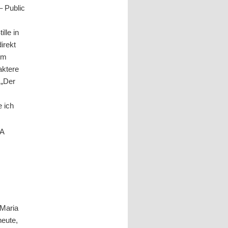
– Public
lle in
irekt
 im
aktere
 „Der
e ich
VA
s
 Maria
heute,