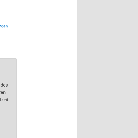
ungen
 des
ten
zeit