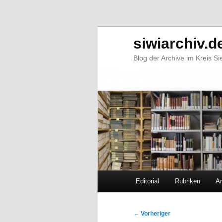
siwiarchiv.d
Blog der Archive im Kreis S
Hauptmenü
Editorial
Rubriken
Ar
Zum
Zum
primären
sekundären
Beitragsnavigation
←
Vorheriger