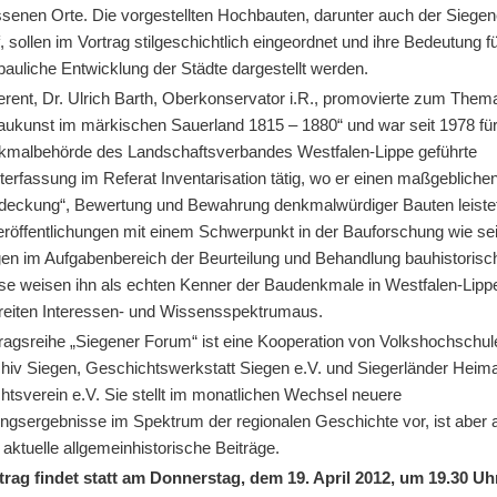
ssenen Orte. Die vorgestellten Hochbauten, darunter auch der Siegen
 sollen im Vortrag stilgeschichtlich eingeordnet und ihre Bedeutung fü
bauliche Entwicklung der Städte dargestellt werden.
erent, Dr. Ulrich Barth, Oberkonservator i.R., promovierte zum Them
aukunst im märkischen Sauerland 1815 – 1880“ und war seit 1978 für
kmalbehörde des Landschaftsverbandes Westfalen-Lippe geführte
terfassung im Referat Inventarisation tätig, wo er einen maßgebliche
tdeckung“, Bewertung und Bewahrung denkmalwürdiger Bauten leiste
eröffentlichungen mit einem Schwerpunkt in der Bauforschung wie se
gen im Aufgabenbereich der Beurteilung und Behandlung bauhistorisc
se weisen ihn als echten Kenner der Baudenkmale in Westfalen-Lipp
reiten Interessen- und Wissensspektrumaus.
tragsreihe „Siegener Forum“ ist eine Kooperation von Volkshochschul
chiv Siegen, Geschichtswerkstatt Siegen e.V. und Siegerländer Heima
htsverein e.V. Sie stellt im monatlichen Wechsel neuere
ngsergebnisse im Spektrum der regionalen Geschichte vor, ist aber 
r aktuelle allgemeinhistorische Beiträge.
trag findet statt am Donnerstag, dem 19. April 2012, um 19.30 Uh