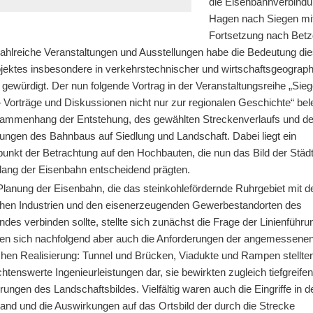
die Eisenbahnverbind
Hagen nach Siegen mit
Fortsetzung nach Betz
Zahlreiche Veranstaltungen und Ausstellungen habe die Bedeutung di
jektes insbesondere in verkehrstechnischer und wirtschaftsgeograp
 gewürdigt. Der nun folgende Vortrag in der Veranstaltungsreihe „Sie
 Vorträge und Diskussionen nicht nur zur regionalen Geschichte“ bel
ammenhang der Entstehung, des gewählten Streckenverlaufs und de
ungen des Bahnbaus auf Siedlung und Landschaft. Dabei liegt ein
unkt der Betrachtung auf den Hochbauten, die nun das Bild der Städ
tlang der Eisenbahn entscheidend prägten.
Planung der Eisenbahn, die das steinkohlefördernde Ruhrgebiet mit d
hen Industrien und den eisenerzeugenden Gewerbestandorten des
ndes verbinden sollte, stellte sich zunächst die Frage der Linienführu
en sich nachfolgend aber auch die Anforderungen der angemessene
chen Realisierung: Tunnel und Brücken, Viadukte und Rampen stellten
htenswerte Ingenieurleistungen dar, sie bewirkten zugleich tiefgreife
ungen des Landschaftsbildes. Vielfältig waren auch die Eingriffe in d
and und die Auswirkungen auf das Ortsbild der durch die Strecke