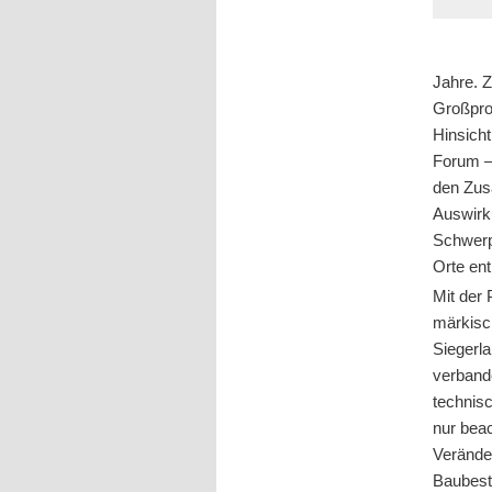
Jahre. 
Großpro
Hinsicht
Forum –
den Zus
Auswirk
Schwerp
Orte en
Mit der 
märkisc
Siegerla
verband
technis
nur beac
Veränder
Baubest