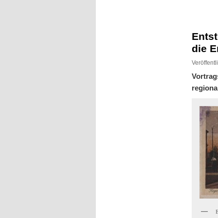
Inhalt
Inhalt
springen
springen
Ents
die 
Veröffent
Vortrag
regiona