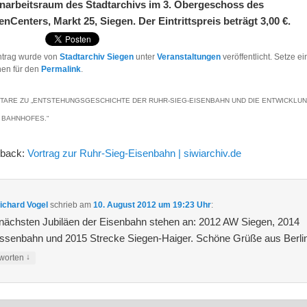
arbeitsraum des Stadtarchivs im 3. Obergeschoss des
nCenters, Markt 25, Siegen. Der Eintrittspreis beträgt 3,00 €.
ntrag wurde von
Stadtarchiv Siegen
unter
Veranstaltungen
veröffentlicht. Setze ei
hen für den
Permalink
.
TARE ZU „
ENTSTEHUNGSGESCHICHTE DER RUHR-SIEG-EISENBAHN UND DIE ENTWICKLU
 BAHNHOFES.
“
gback:
Vortrag zur Ruhr-Sieg-Eisenbahn | siwiarchiv.de
Richard Vogel
schrieb
am
10. August 2012 um 19:23 Uhr
:
nächsten Jubiläen der Eisenbahn stehen an: 2012 AW Siegen, 2014
assenbahn und 2015 Strecke Siegen-Haiger. Schöne Grüße aus Berli
↓
worten