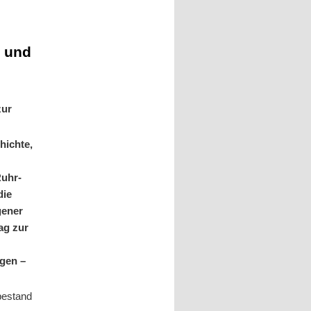
n und
zur
hichte,
uhr-
die
gener
ag zur
gen –
bestand