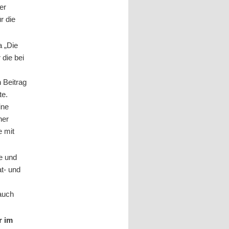
er
r die
a „Die
 die bei
n Beitrag
te.
ine
her
e mit
e und
t- und
auch
r im