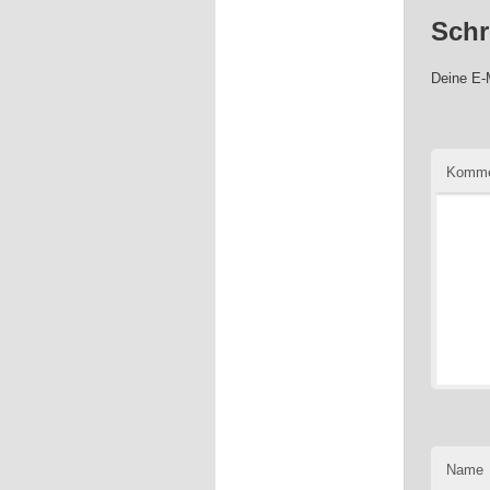
Schr
Deine E-M
Komme
Name