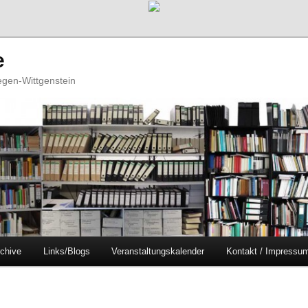
e
iegen-Wittgenstein
chive
Links/Blogs
Veranstaltungskalender
Kontakt / Impressu