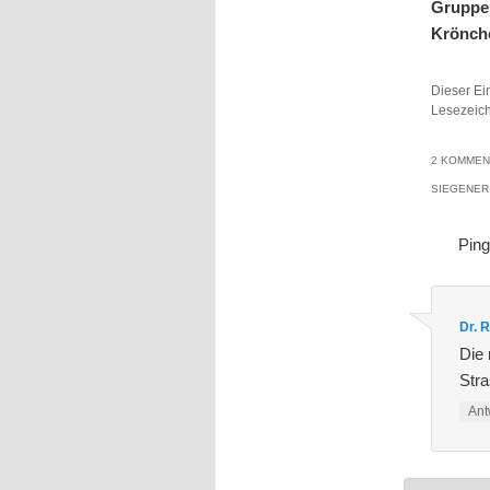
Gruppen
Krönche
Dieser Ei
Lesezeic
2 KOMMEN
SIEGENER
Pin
Dr. 
Die 
Str
Ant