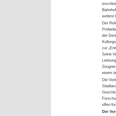
erschlo
Bahnhof,
weitere 
Der Ref
Profanb
der Den
Kulturgu
zur „En
Seine V
Leistun
Zeugnis
einem b
Die Vor
Stadtar
Geschic
Forschu
offen fü
Der Vor