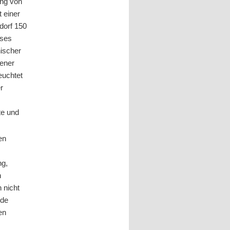
ung von
 einer
dorf 150
eses
hischer
gener
euchtet
r
te und
en
ng,
n
 nicht
nde
en