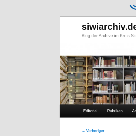
siwiarchiv.d
Blog der Archive im Kreis S
Hauptmenü
Editorial
Rubriken
Ar
Zum
Zum
primären
sekundären
Beitragsnavigation
←
Vorheriger