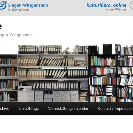
e
iegen-Wittgenstein
chive
Links/Blogs
Veranstaltungskalender
Kontakt / Impressu