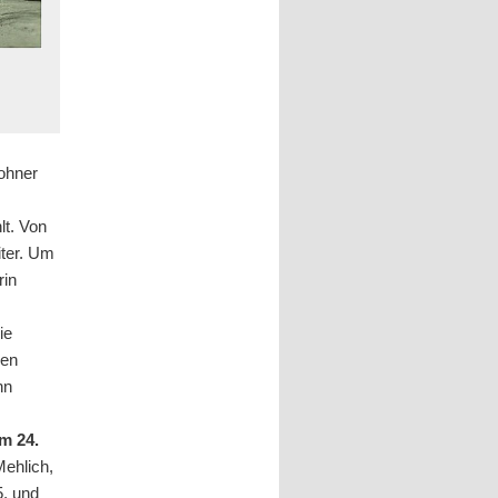
ohner
lt. Von
iter. Um
rin
ie
gen
nn
am 24.
Mehlich,
5, und