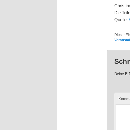
Christin
Die Teil
Quelle:
Dieser Ei
Veransta
Schr
Deine E-M
Komme