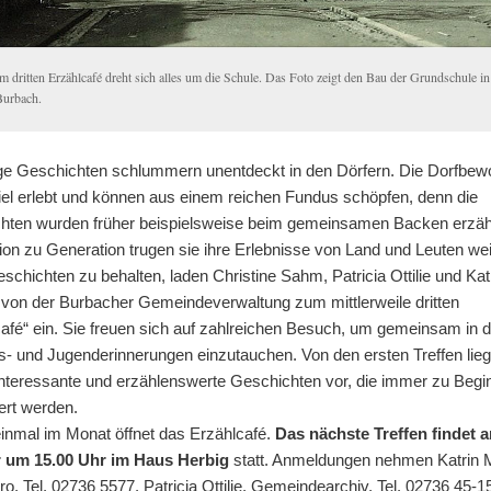
Im dritten Erzählcafé dreht sich alles um die Schule. Das Foto zeigt den Bau der Grundschule in
Burbach.
ge Geschichten schlummern unentdeckt in den Dörfern. Die Dorfbew
iel erlebt und können aus einem reichen Fundus schöpfen, denn die
hten wurden früher beispielsweise beim gemeinsamen Backen erzäh
ion zu Generation trugen sie ihre Erlebnisse von Land und Leuten we
schichten zu behalten, laden Christine Sahm, Patricia Ottilie und Kat
 von der Burbacher Gemeindeverwaltung zum mittlerweile dritten
afé“ ein. Sie freuen sich auf zahlreichen Besuch, um gemeinsam in d
ts- und Jugenderinnerungen einzutauchen. Von den ersten Treffen lie
 interessante und erzählenswerte Geschichten vor, die immer zu Begi
ert werden.
inmal im Monat öffnet das Erzählcafé.
Das nächste Treffen findet 
 um 15.00 Uhr im Haus Herbig
statt. Anmeldungen nehmen Katrin 
ro, Tel. 02736 5577, Patricia Ottilie, Gemeindearchiv, Tel. 02736 45-1