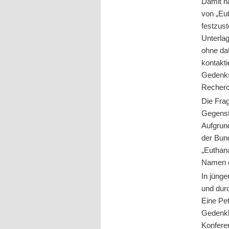
Damit h
von „Eu
festzus
Unterlag
ohne da
kontakt
Gedenks
Recherch
Die Fra
Gegensta
Aufgrund
der Bun
„Euthan
Namen e
In jünge
und durc
Eine Pe
Gedenkb
Konfere