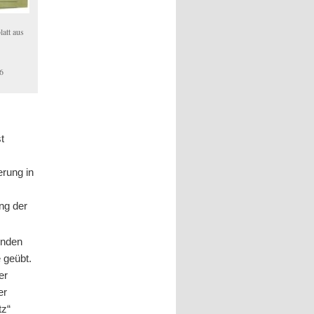
latt aus
6
t
erung in
ng der
renden
 geübt.
er
er
tz“