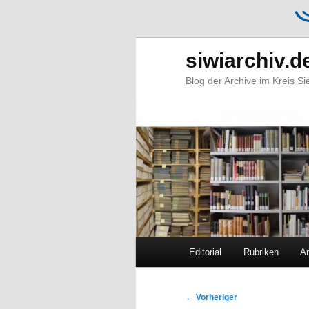
siwiarchiv.d
Blog der Archive im Kreis S
Hauptmenü
Editorial
Rubriken
Ar
Zum
Zum
primären
sekundären
Beitragsnavigation
←
Vorheriger