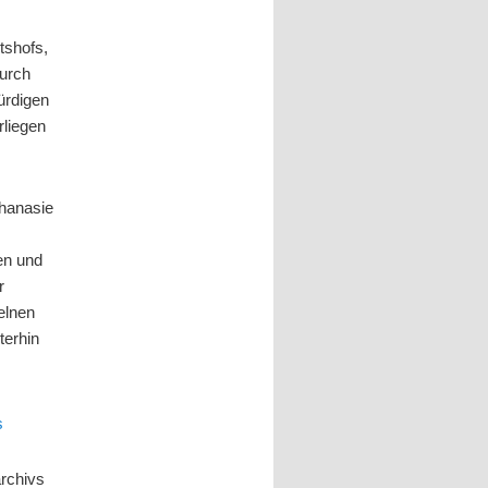
tshofs,
durch
ürdigen
rliegen
thanasie
en und
r
elnen
terhin
s
rchivs