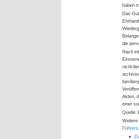
haben m
Das Gut
Ehrhard
Wiederg
Belange 
die per
Nach in
Einvern
nicht l
archivi
familien
Veröffe
Akten, d
einer so
Quelle:
Weiter
Führers,
Zu