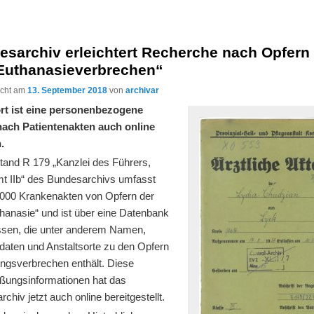
sarchiv erleichtert Recherche nach Opfern
Euthanasieverbrechen“
licht am
13. September 2018
von
archivar
rt ist eine personenbezogene
ach Patientenakten auch online
.
tand R 179 „Kanzlei des Führers,
t IIb“ des Bundesarchivs umfasst
.000 Krankenakten von Opfern der
hanasie“ und ist über eine Datenbank
ssen, die unter anderem Namen,
daten und Anstaltsorte zu den Opfern
ungsverbrechen enthält. Diese
eßungsinformationen hat das
chiv jetzt auch online bereitgestellt.