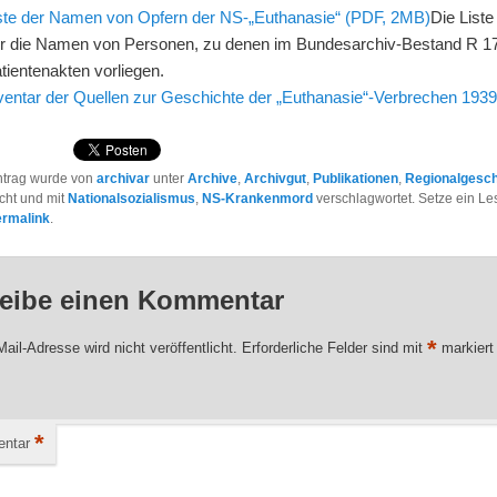
ste der Namen von Opfern der NS-„Euthanasie“ (PDF, 2MB)
Die Liste
r die Namen von Personen, zu denen im Bundesarchiv-Bestand R 1
tientenakten vorliegen.
ventar der Quellen zur Geschichte der „Euthanasie“-Verbrechen 193
ntrag wurde von
archivar
unter
Archive
,
Archivgut
,
Publikationen
,
Regionalgesch
icht und mit
Nationalsozialismus
,
NS-Krankenmord
verschlagwortet. Setze ein L
ermalink
.
eibe einen Kommentar
*
ail-Adresse wird nicht veröffentlicht.
Erforderliche Felder sind mit
markiert
*
ntar