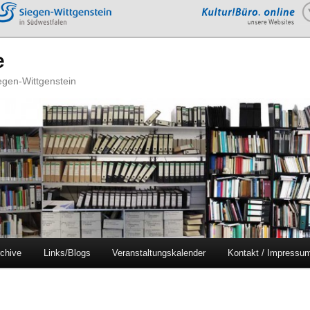
e
iegen-Wittgenstein
chive
Links/Blogs
Veranstaltungskalender
Kontakt / Impressu