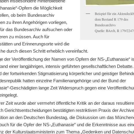
aben insbesondere Hinterbliebene
thanasie“-Opfern die Möglichkeit
Beispiel für ein Aktendeckb
tellen, ob beim Bundesarchiv
dem Bestand R 179 des
en zu ihren Angehörigen vorliegen,
Bundesarchivs
für das Bundesarchiv aufsuchen oder
Quelle: BArch, R 179/2247
ieren zu müssen. Auch für
tätten und Erinnerungsorte wird die
e durch diesen Schritt erheblich vereinfacht.
ge der Veröffentlichung der Namen von Opfern der NS-„Euthanasie“ is
nd einer langjährigen, intensiv geführten gesellschaftlichen Debatte.
 der fortwirkenden Stigmatisierung körperlicher und geistiger Behind
desrepublik hatten einzelne Familienangehörige und der Bund der
asie“-Geschädigten lange Zeit Widerspruch gegen eine Veröffentlichu
ingelegt.
rer Zeit wurde aber vermehrt öffentliche Kritik an der daraus resultie
h Gerichtsentscheidungen bestätigten restriktiven Praxis der Archive
tition an den Deutschen Bundestag, die Diskussion um das München
uch für die Opfer der NS-„Euthanasie“ und die Erkenntnisse aus ein
nz der Kulturstaatsministerin zum Thema „Gedenken und Datenschu