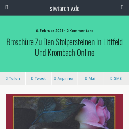
siwiarchiv.de
6. Februar 2021 • 2 Kommentare
Broschüre Zu Den Stolpersteinen In Littfeld
Und Krombach Online
Teilen
Tweet
Anpinnen
Mail
SMS