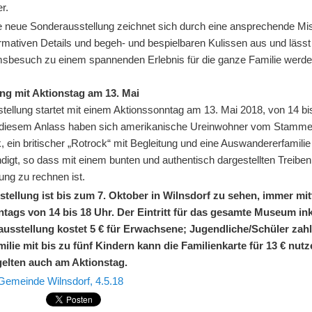
er.
e neue Sonderausstellung zeichnet sich durch eine ansprechende M
rmativen Details und begeh- und bespielbaren Kulissen aus und lässt
besuch zu einem spannenden Erlebnis für die ganze Familie werde
ng mit Aktionstag am 13. Mai
tellung startet mit einem Aktionssonntag am 13. Mai 2018, von 14 bi
 diesem Anlass haben sich amerikanische Ureinwohner vom Stamme
ein britischer „Rotrock“ mit Begleitung und eine Auswandererfamilie
igt, so dass mit einem bunten und authentisch dargestellten Treiben 
ung zu rechnen ist.
stellung ist bis zum 7. Oktober in Wilnsdorf zu sehen, immer m
ntags von 14 bis 18 Uhr. Der Eintritt für das gesamte Museum in
usstellung kostet 5 € für Erwachsene; Jugendliche/Schüler zahl
milie mit bis zu fünf Kindern kann die Familienkarte für 13 € nutz
gelten auch am Aktionstag.
Gemeinde Wilnsdorf, 4.5.18