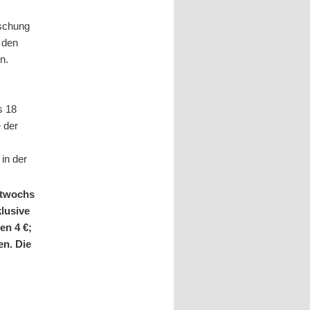
ischung
 den
n.
s 18
 der
in der
ittwochs
klusive
en 4 €;
en. Die