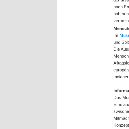
nach En
nahmen 
vermeint
Mensch
Im
Muse
und Spi
Die Auss
Mensche
Alltagsl
europäi
Indianer
Informa
Das Mus
Emsländ
zwische
Mitmach
Konzept