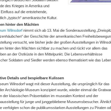
de des Krieges in Amerika und
Einfluss auf die entstehende,
lich „typisch“ amerikanische Kultur.
en hinter den Mächten
um Wilnsdorf
nimmt sich ab 13. Mai die Sonderausstellung „Dreispit
tzenhäubchen“ der Geschichte der amerikanischen Freiheitsbewegun
tellung versucht, wie bisher jede der großen Ausstellungen in Wilnsdo
n hinter den Mächten sichtbar zu machen und rückt vor allem das
eben an der Ostküste in den Mittelpunkt. Die Lebensverhältnisse
scher Soldaten und Siedler werden ebenso thematisiert wie das Lebe
.
tive Details und bespielbare Kulissen
eum Wilnsdorf wagt mit dieser Ausstellung, die ursprünglich für das
er Archäologie-Museum konzipiert wurde, wieder einmal die Gratw
n der klassischen Präsentation im musealen Kontext und der
ausstellung für junge und junggebliebene Museumsbesucher. Ähnlic
e verfolgten schon die publikumsstarken Ausstellungen zu Piraten o