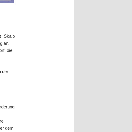
z, Skalp
g an.
rf, die
n der
anderung
he
der dem