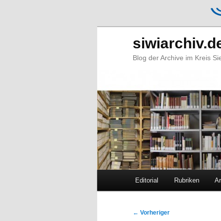
siwiarchiv.d
Blog der Archive im Kreis S
Hauptmenü
Editorial
Rubriken
Ar
Zum
Zum
primären
sekundären
Beitragsnavigation
←
Vorheriger