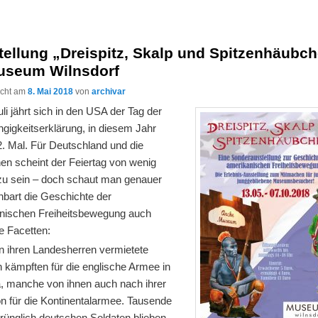
tellung „Dreispitz, Skalp und Spitzenhäubc
useum Wilnsdorf
licht am
8. Mai 2018
von
archivar
li jährt sich in den USA der Tag der
gigkeitserklärung, in diesem Jahr
. Mal. Für Deutschland und die
en scheint der Feiertag von wenig
zu sein – doch schaut man genauer
enbart die Geschichte der
nischen Freiheitsbewegung auch
e Facetten:
on ihren Landesherren vermietete
 kämpften für die englische Armee in
, manche von ihnen auch nach ihrer
on für die Kontinentalarmee. Tausende
prünglich deutschen Soldaten blieben