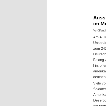
Inhalt
Inhalt
springen
springen
Auss
im M
Veröffent
Am 4. Ju
Unabhän
zum 242
Deutsch
Belang 
hin, off
amerika
deutsch
Viele v
Soldaten
Amerika
Deserti
der urs