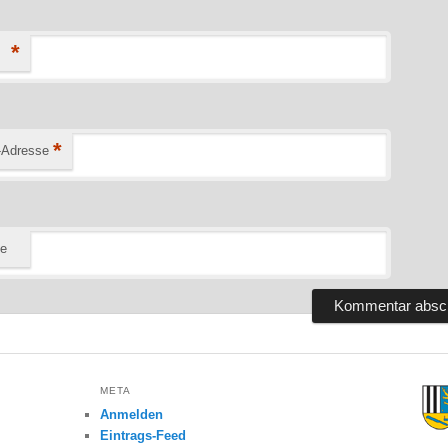
*
*
-Adresse
te
META
Anmelden
Eintrags-Feed