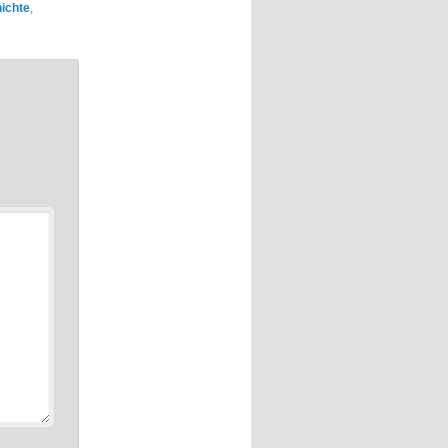
ichte
,