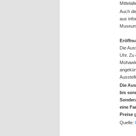
Mittelalt
Auch di
aus info
Museums
Eröffnu
Die Auss
Uhr. Zu
Mohawk, 
angekünd
Ausstell
Die Aus
bis son
Sondera
eine Fa
Preise 
Quelle: