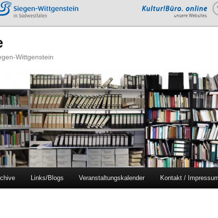
e
iegen-Wittgenstein
chive
Links/Blogs
Veranstaltungskalender
Kontakt / Impressu