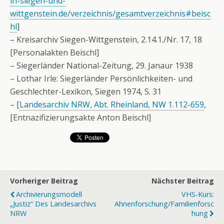
in-siegen-und-
wittgenstein.de/verzeichnis/gesamtverzeichnis#beisc
hl
]
– Kreisarchiv Siegen-Wittgenstein, 2.14.1./Nr. 17, 18
[Personalakten Beischl]
– Siegerländer National-Zeitung, 29. Janaur 1938
– Lothar Irle: Siegerländer Persönlichkeiten- und
Geschlechter-Lexikon, Siegen 1974, S. 31
– [
Landesarchiv NRW, Abt. Rheinland, NW 1.112-659
,
[Entnazifizierungsakte Anton Beischl]
Vorheriger Beitrag
Nächster Beitrag
Archivierungsmodell
VHS-Kurs:
„Justiz“ Des Landesarchivs
Ahnenforschung/Familienforsc
NRW
Hung