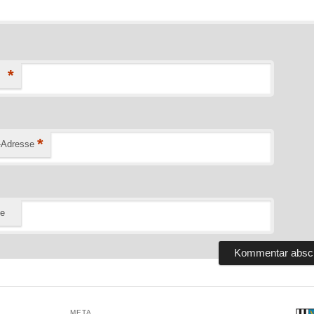
*
*
-Adresse
te
META