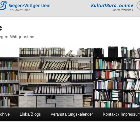
e
iegen-Wittgenstein
chive
Links/Blogs
Veranstaltungskalender
Kontakt / Impressu