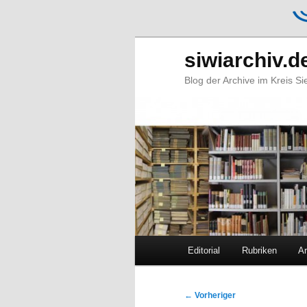
siwiarchiv.d
Blog der Archive im Kreis S
Hauptmenü
Editorial
Rubriken
Ar
Zum
Zum
primären
sekundären
Beitragsnavigation
←
Vorheriger