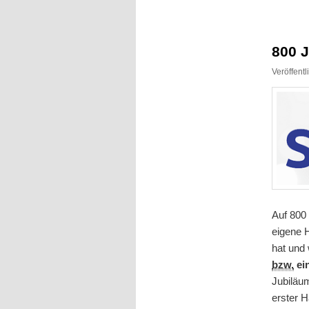
Inhalt
Inhalt
springen
springen
800 
Veröffent
Auf 800
eigene H
hat und 
bzw.
ei
Jubiläum
erster H