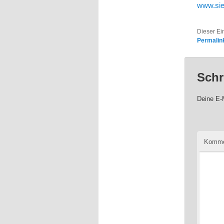
www.si
Dieser Ei
Permalin
Schr
Deine E-M
Komme