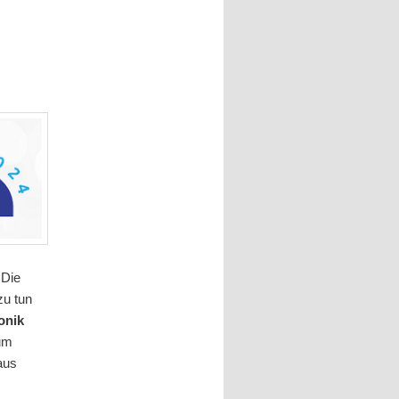
 Die
zu tun
onik
um
aus