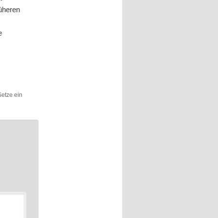
üheren
e
 Setze ein