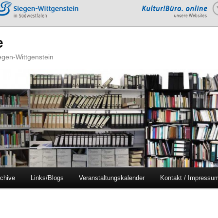
e
iegen-Wittgenstein
chive
Links/Blogs
Veranstaltungskalender
Kontakt / Impressu