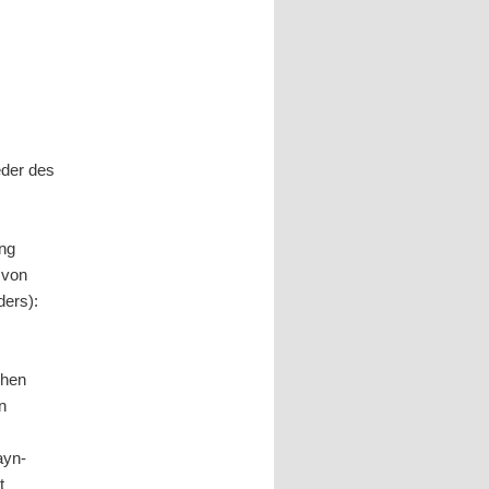
eder des
ung
 von
ders):
chen
n
ayn-
t