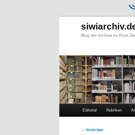
siwiarchiv.d
Blog der Archive im Kreis S
Hauptmenü
Editorial
Rubriken
Ar
Zum
Zum
primären
sekundären
Beitragsnavigation
←
Vorheriger