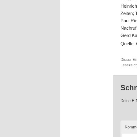
Heinric
Zeiten; T
Paul Rie
Nachruf
Gerd Kar
Quelle:
Dieser Ei
Lesezeic
Schr
Deine E-M
Komme