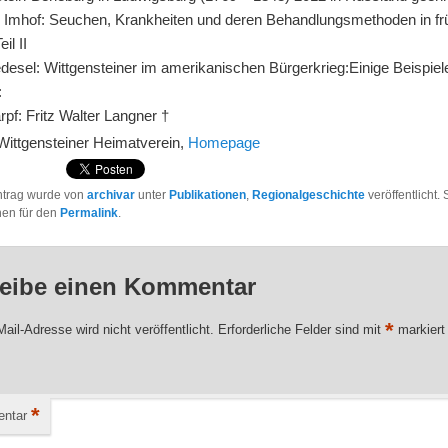
h Imhof: Seuchen, Krankheiten und deren Behandlungsmethoden in fr
eil II
desel: Wittgensteiner im amerikanischen Bürgerkrieg:Einige Beispiel
:
pf: Fritz Walter Langner †
 Wittgensteiner Heimatverein,
Homepage
ntrag wurde von
archivar
unter
Publikationen
,
Regionalgeschichte
veröffentlicht.
hen für den
Permalink
.
eibe einen Kommentar
*
ail-Adresse wird nicht veröffentlicht.
Erforderliche Felder sind mit
markiert
*
ntar