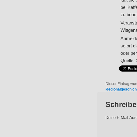
bei Kaff
zu beac
Veranst
Wittgens
Anmeldu
sofort 
oder pe
Quelle:
Dieser Eintrag wu
Regionalgeschich
Schreib
Deine E-Mail-Adres