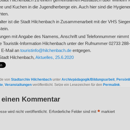
ee und Kuchen in die Jugendherberge ein. Auch hier sind die Hygiene
hten.
alter ist die Stadt Hilchenbach in Zusammenarbeit mit der VHS Siege
tein.
ngen mit Angabe des Namens, Anschrift und Telefonnummer nimmt
die Touristik-Information Hilchenbach unter der Rufnummer 02733 288
r E-Mail an
touristinfo@hilchenbach.de
entgegen.
 Stadt Hilchenbach,
Aktuelles, 25.6.2020
rde von
Stadtarchiv Hilchenbach
unter
Archivpädagogik/Bildungsarbeit
,
Persönl
te
,
Veranstaltungen
veröffentlicht. Setze ein Lesezeichen für den
Permalink
.
e einen Kommentar
*
se wird nicht veröffentlicht.
Erforderliche Felder sind mit
markiert