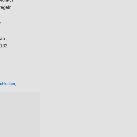
regeln
n
 ab
-133
ichkeiten
,