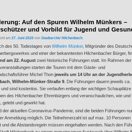
erung: Auf den Spuren Wilhelm Münkers –
rschützer und Vorbild für Jugend und Gesun
licht am
27. Juni 2020
von
Stadtarchiv Hilchenbach
ich des 50. Todestages von
Wilhelm Münker
, Mitgründer des Deutsc
erbergswerkes und einer der bekanntesten Hilchenbacher Bürger, f
 und am 22. August
zwei historische Führungen statt. Im Rahmen der
sveranstaltungen starten die Touren mit dem Gäste- und
andschaftsführer Michel Thon
jeweils um 14 Uhr an der Jugendherb
bach, Wilhelm-Münker-Straße 9
. Die Führungen dauern jeweils ca. 
und sind kostenlos. Sie verlaufen entlang der wichtigen Schauplätze
en des Hilchenbacher Ehrenbürgers und veranschaulichen, wie und
 gelebt und gewirkt hat.
d der aktuellen Coronavirus-Pandemie, sind die beiden Führungen nu
ger Anmeldung möglich. Die Teilnehmerzahl ist auf max. 10 Personen
t und die Abstandsregeln müssen eingehalten werden. Nach den Fü
e Stadt Hilchenbach zu einem gemeinsamen Austausch über Wilhelm