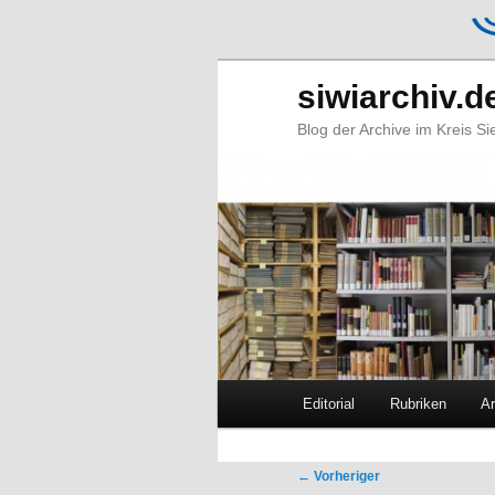
siwiarchiv.d
Blog der Archive im Kreis S
Hauptmenü
Editorial
Rubriken
Ar
Zum
Zum
primären
sekundären
Beitragsnavigation
←
Vorheriger