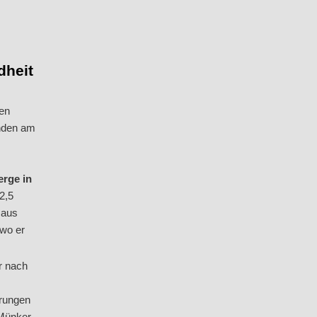
dheit
hen
inden am
erge in
2,5
 aus
 wo er
r nach
hrungen
 Münker