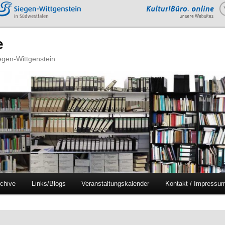
e
iegen-Wittgenstein
chive
Links/Blogs
Veranstaltungskalender
Kontakt / Impressu