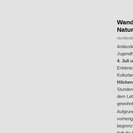
Inhalt
Inhalt
springen
springen
Wand
Natu
Veröffent
Anlässl
Jugendh
4. Juli
Erlebni
Kulturl
Hilchen
Stunden 
dem Leb
gewohnt,
Aufgrun
vorheri
begrenz
lädt di