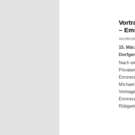
Inhalt
Inhalt
springen
springen
Vort
– Em
Veröffent
15. Mär
Dorfge
Nach ei
Privata
Emmerzh
Michael
Vortrage
Emmerzh
Rübgarte