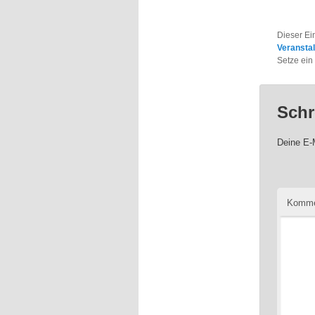
Dieser Ei
Veransta
Setze ein
Schr
Deine E-M
Komme