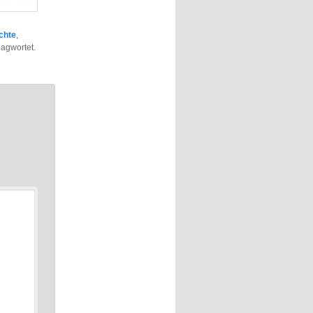
chte
,
agwortet.