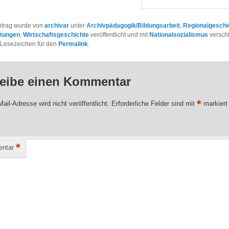
ntrag wurde von
archivar
unter
Archivpädagogik/Bildungsarbeit
,
Regionalgeschi
ltungen
,
Wirtschaftsgeschichte
veröffentlicht und mit
Nationalsozialismus
verschl
 Lesezeichen für den
Permalink
.
eibe einen Kommentar
*
ail-Adresse wird nicht veröffentlicht.
Erforderliche Felder sind mit
markiert
*
ntar