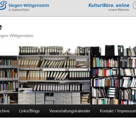
e
iegen-Wittgenstein
chive
Links/Blogs
Veranstaltungskalender
Kontakt / Impressu