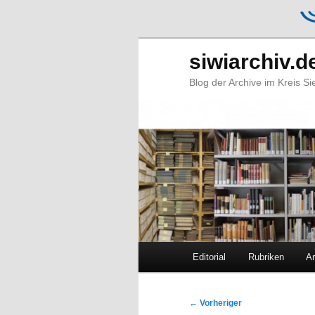
siwiarchiv.d
Blog der Archive im Kreis S
Hauptmenü
Editorial
Rubriken
Ar
Zum
Zum
primären
sekundären
Beitragsnavigation
←
Vorheriger