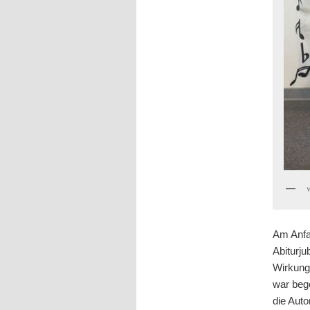
Am Anfa
Abiturju
Wirkungs
war beg
die Auto