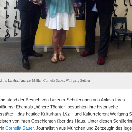
v.l.n.r. Landrat Andreas Müller, Cornelia Sauer, Wolfgang Suttner
ng stand der Besuch von Lyzeum-Schülerinnen aus Anlass Ihres
biläums: Ehemals „höhere Töchter“ besuchten ihre historische
stätte – das heutige Kulturhaus Lÿz – und Kulturreferent Wolfgang S
eistert von ihren Geschichten über das Haus. Unter diesen Schüleri
rin
Cornelia Sauer
, Journalistin aus München und Zeitzeugin des leg