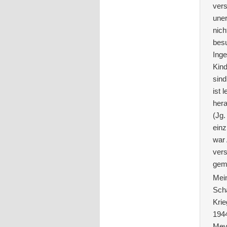
vers
uner
nich
besu
Inge
Kind
sind
ist 
her
(Jg.
einz
war 
vers
geme
Mein
Scha
Krie
1944
Meye