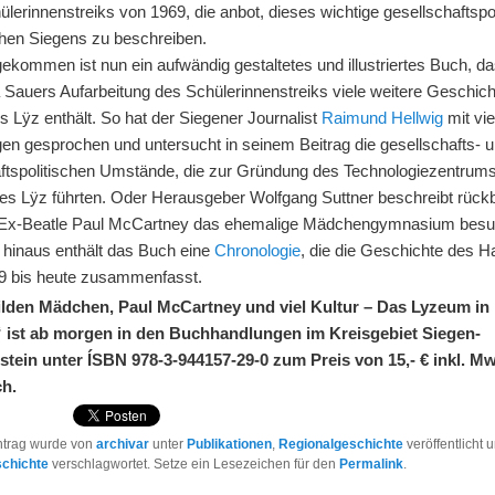
lerinnenstreiks von 1969, die anbot, dieses wichtige gesellschaftspo
en Siegens zu beschreiben.
ekommen ist nun ein aufwändig gestaltetes und illustriertes Buch, d
a Sauers Aufarbeitung des Schülerinnenstreiks viele weitere Geschic
 Lÿz enthält. So hat der Siegener Journalist
Raimund Hellwig
mit vie
gen gesprochen und untersucht in seinem Beitrag die gesellschafts- 
aftspolitischen Umstände, die zur Gründung des Technologiezentrum
des Lÿz führten. Oder Herausgeber Wolfgang Suttner beschreibt rückb
 Ex-Beatle Paul McCartney das ehemalige Mädchengymnasium besu
 hinaus enthält das Buch eine
Chronologie
, die die Geschichte des 
9 bis heute zusammenfasst.
lden Mädchen, Paul McCartney und viel Kultur – Das Lyzeum in
 ist ab morgen in den Buchhandlungen im Kreisgebiet Siegen-
stein unter ÍSBN 978-3-944157-29-0 zum Preis von 15,- € inkl. M
ch.
ntrag wurde von
archivar
unter
Publikationen
,
Regionalgeschichte
veröffentlicht 
schichte
verschlagwortet. Setze ein Lesezeichen für den
Permalink
.