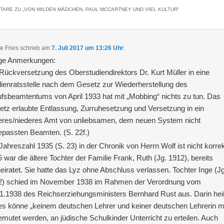
TARE ZU „
VON WILDEN MÄDCHEN, PAUL MCCARTNEY UND VIEL KULTUR
“
e Fries
schrieb
am
7. Juli 2017 um 13:26 Uhr
:
ige Anmerkungen:
Rückversetzung des Oberstudiendirektors Dr. Kurt Müller in eine
ienratsstelle nach dem Gesetz zur Wiederherstellung des
fsbeamtentums von April 1933 hat mit „Mobbing“ nichts zu tun. Das
tz erlaubte Entlassung, Zurruhesetzung und Versetzung in ein
eres/niederes Amt von unliebsamen, dem neuen System nicht
passten Beamten. (S. 22f.)
Jahreszahl 1935 (S. 23) in der Chronik von Herrn Wolf ist nicht korrek
 war die ältere Tochter der Familie Frank, Ruth (Jg. 1912), bereits
eiratet. Sie hatte das Lyz ohne Abschluss verlassen. Tochter Inge (Jg
2) schied im November 1938 im Rahmen der Verordnung vom
1.1938 des Reichserziehungsministers Bernhard Rust aus. Darin hei
es könne „keinem deutschen Lehrer und keiner deutschen Lehrerin 
mutet werden, an jüdische Schulkinder Unterricht zu erteilen. Auch