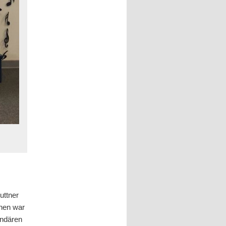
uttner
nnen war
endären