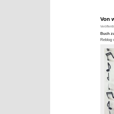
Inhalt
Inhalt
springen
springen
Von 
Veröffent
Buch z
Reblog