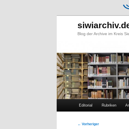
siwiarchiv.d
Blog der Archive im Kreis S
Hauptmenü
Editorial
Rubriken
Ar
Zum
Zum
primären
sekundären
Beitragsnavigation
←
Vorheriger