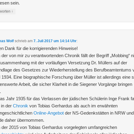
esen sein.
↓
worten
as Wolf
schrieb
am
7. Juli 2017 um 14:14 Uhr
:
en Dank für die korrigierenden Hinweise!
n der von mir zu verantwortenden Chronik fällt der Begriff „Mobbing“ n
usammenhang mit der vorläufigen Versetzung Dr. Müllers auf der
ndlage des Gesetzes zur Wiederherstellung des Berufbeamtentums
l 1934. Eine biographische Forschung über Müller ist allerdings eine 
enswerte Arbeit, die sicher Klarheit in die Siegener Vorgänge bringen
.
as Jahr 1935 für das Verlassen der jüdischen Schülerin Inge Frank f
 in der
Chronik
von Tobias Gerhardus als auch im erwähnten
ngeschichtlichen
Online-Angebot
der NS-Gedenkstätten in NRW und
de daher übernommen.
n der 2015 von Tobias Gerhardus vorgelegten umfangreichen