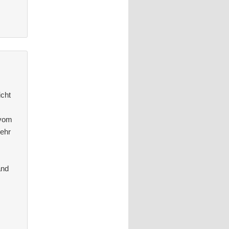
icht
 vom
sehr
and