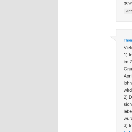
gew
Ant
Thom
Viel
1) I
im Z
Gru
Apri
lohn
wird
2) D
sich
lebe
wur
3) I