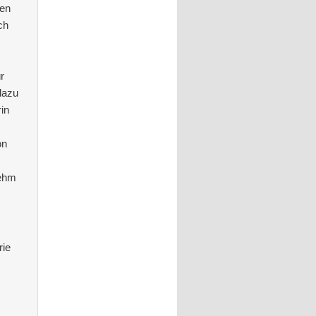
nen
ch
r
dazu
in
on
Nehm
rie