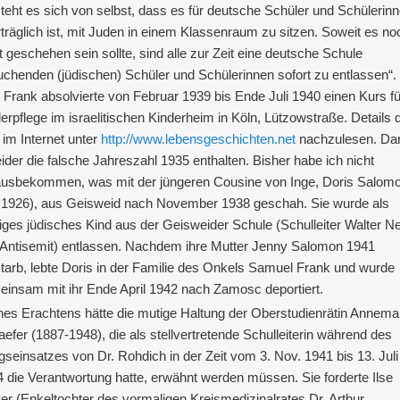
teht es sich von selbst, dass es für deutsche Schüler und Schülerin
träglich ist, mit Juden in einem Klassenraum zu sitzen. Soweit es no
t geschehen sein sollte, sind alle zur Zeit eine deutsche Schule
chenden (jüdischen) Schüler und Schülerinnen sofort zu entlassen“.
 Frank absolvierte von Februar 1939 bis Ende Juli 1940 einen Kurs fü
erpflege im israelitischen Kinderheim in Köln, Lützowstraße. Details 
 im Internet unter
http://www.lebensgeschichten.net
nachzulesen. Dar
leider die falsche Jahreszahl 1935 enthalten. Bisher habe ich nicht
ausbekommen, was mit der jüngeren Cousine von Inge, Doris Salom
 1926), aus Geisweid nach November 1938 geschah. Sie wurde als
iges jüdisches Kind aus der Geisweider Schule (Schulleiter Walter 
Antisemit) entlassen. Nachdem ihre Mutter Jenny Salomon 1941
tarb, lebte Doris in der Familie des Onkels Samuel Frank und wurde
insam mit ihr Ende April 1942 nach Zamosc deportiert.
es Erachtens hätte die mutige Haltung der Oberstudienrätin Annema
efer (1887-1948), die als stellvertretende Schulleiterin während des
gseinsatzes von Dr. Rohdich in der Zeit vom 3. Nov. 1941 bis 13. Juli
 die Verantwortung hatte, erwähnt werden müssen. Sie forderte Ilse
r (Enkeltochter des vormaligen Kreismedizinalrates Dr. Arthur