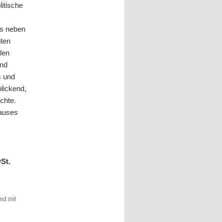
litische
as neben
hten
len
und
s und
lickend,
chte.
Hauses
wSt.
und mit