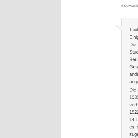
5 KOMMEN
Traut
Ein
Die 
Stud
Beru
Gese
and
ange
Die 
1935
verh
192
14.1
es, 
zuge