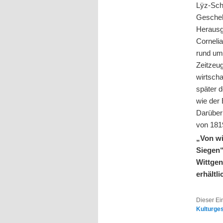
Lÿz-Schü
Gescheh
Herausg
Corneli
rund ums
Zeitzeu
wirtsch
später 
wie der
Darüber
von 181
„Von wi
Siegen“
Wittgen
erhältli
Dieser Ei
Kulturge