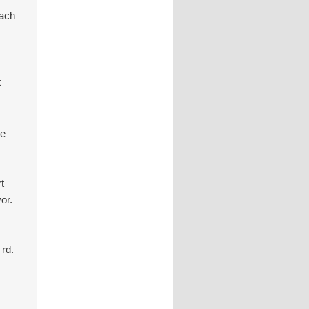
fach
t
ie
t
or.
 rd.