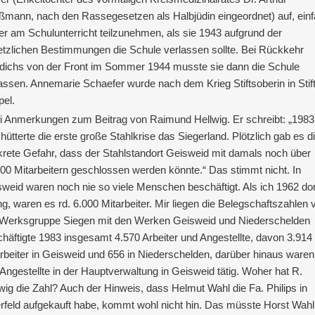
mann, nach den Rassegesetzen als Halbjüdin eingeordnet) auf, ein
er am Schulunterricht teilzunehmen, als sie 1943 aufgrund der
tzlichen Bestimmungen die Schule verlassen sollte. Bei Rückkehr
dichs von der Front im Sommer 1944 musste sie dann die Schule
assen. Annemarie Schaefer wurde nach dem Krieg Stiftsoberin in Stif
el.
 Anmerkungen zum Beitrag von Raimund Hellwig. Er schreibt: „1983
hütterte die erste große Stahlkrise das Siegerland. Plötzlich gab es d
rete Gefahr, dass der Stahlstandort Geisweid mit damals noch über
00 Mitarbeitern geschlossen werden könnte.“ Das stimmt nicht. In
weid waren noch nie so viele Menschen beschäftigt. Als ich 1962 dor
ng, waren es rd. 6.000 Mitarbeiter. Mir liegen die Belegschaftszahlen v
 Werksgruppe Siegen mit den Werken Geisweid und Niederschelden
häftigte 1983 insgesamt 4.570 Arbeiter und Angestellte, davon 3.914
rbeiter in Geisweid und 656 in Niederschelden, darüber hinaus waren
Angestellte in der Hauptverwaltung in Geisweid tätig. Woher hat R.
wig die Zahl? Auch der Hinweis, dass Helmut Wahl die Fa. Philips in
rfeld aufgekauft habe, kommt wohl nicht hin. Das müsste Horst Wahl