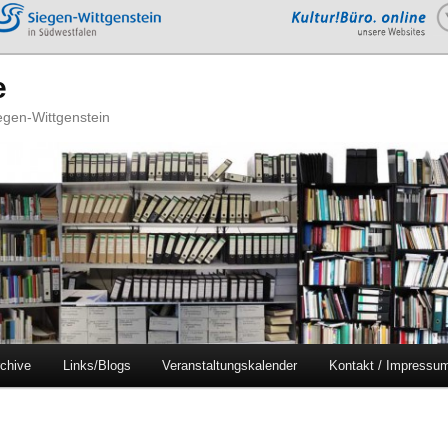
e
iegen-Wittgenstein
chive
Links/Blogs
Veranstaltungskalender
Kontakt / Impressu