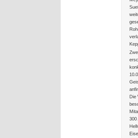
Sueß
weit
gese
Roh
verl
Kepp
Zwei
ersc
konk
10.0
Geis
anfi
Die
besc
Mita
300 
Hell
Eise