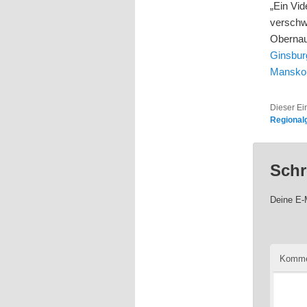
„Ein Vi
versch
Obernau
Ginsbur
Mansko
Dieser Ei
Regional
Schr
Deine E-M
Komme