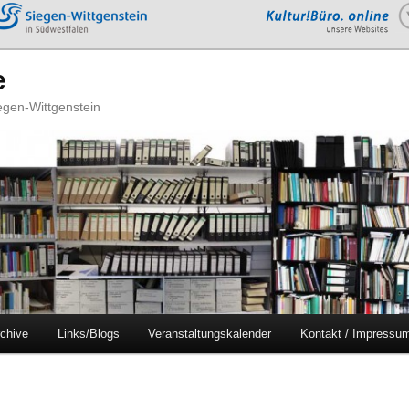
e
iegen-Wittgenstein
chive
Links/Blogs
Veranstaltungskalender
Kontakt / Impressu