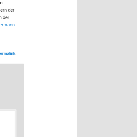
en
0ern der
n der
ermann
ermalink
.