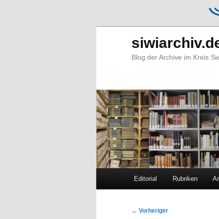
siwiarchiv.d
Blog der Archive im Kreis S
Hauptmenü
Editorial
Rubriken
Ar
Zum
Zum
primären
sekundären
Beitragsnavigation
←
Vorheriger