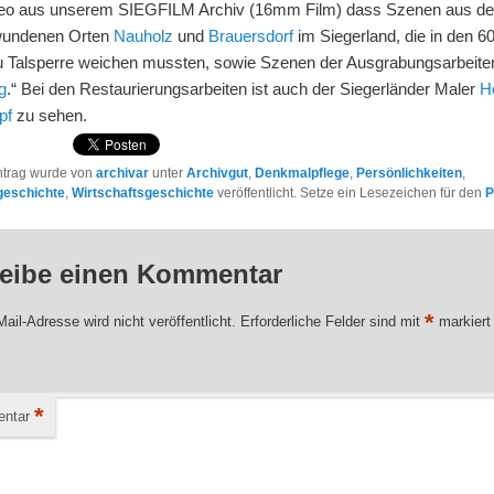
deo aus unserem SIEGFILM Archiv (16mm Film) dass Szenen aus d
wundenen Orten
Nauholz
und
Brauersdorf
im Siegerland, die in den 6
 Talsperre weichen mussten, sowie Szenen der Ausgrabungsarbeite
g
.“ Bei den Restaurierungsarbeiten ist auch der Siegerländer Maler
H
pf
zu sehen.
ntrag wurde von
archivar
unter
Archivgut
,
Denkmalpflege
,
Persönlichkeiten
,
geschichte
,
Wirtschaftsgeschichte
veröffentlicht. Setze ein Lesezeichen für den
P
eibe einen Kommentar
*
ail-Adresse wird nicht veröffentlicht.
Erforderliche Felder sind mit
markiert
*
ntar