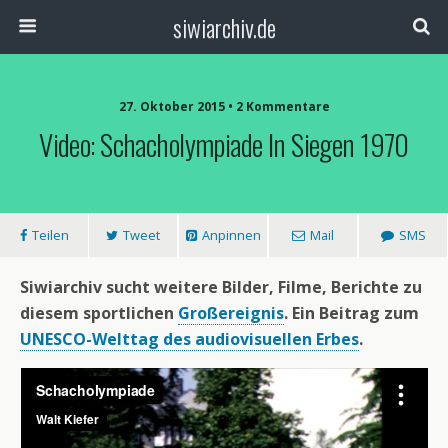
siwiarchiv.de
27. Oktober 2015 • 2 Kommentare
Video: Schacholympiade In Siegen 1970
Teilen
Tweet
Anpinnen
Mail
SMS
Siwiarchiv sucht weitere Bilder, Filme, Berichte zu
diesem sportlichen
Großereignis
. Ein Beitrag zum
UNESCO-Welttag des audiovisuellen Erbes
.