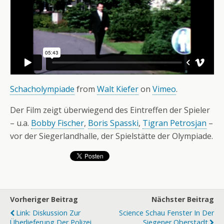
Schacholympiade
from
Walt Kiefer
on
Vimeo
.
Der Film zeigt überwiegend des Eintreffen der Spieler
– u.a.
Bobby Fischer
,
Boris Spasski
,
Tigran Petrosjan
–
vor der Siegerlandhalle, der Spielstätte der Olympiade.
Vorheriger Beitrag
Nächster Beitrag
Link: Diskussion Zur
Science Schau Fenster In Der
Überlieferung Der Polizei
Siegener Oberstadt