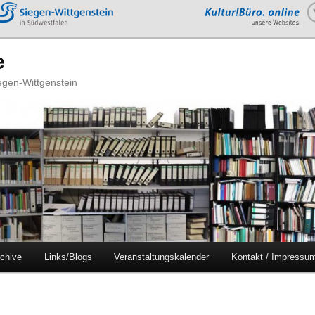
e
iegen-Wittgenstein
chive
Links/Blogs
Veranstaltungskalender
Kontakt / Impressu