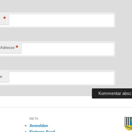
*
*
-Adresse
te
META
Anmelden
Eintrags-Feed