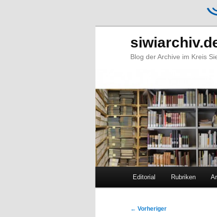
siwiarchiv.d
Blog der Archive im Kreis S
Hauptmenü
Editorial
Rubriken
Ar
Zum
Zum
primären
sekundären
Beitragsnavigation
←
Vorheriger