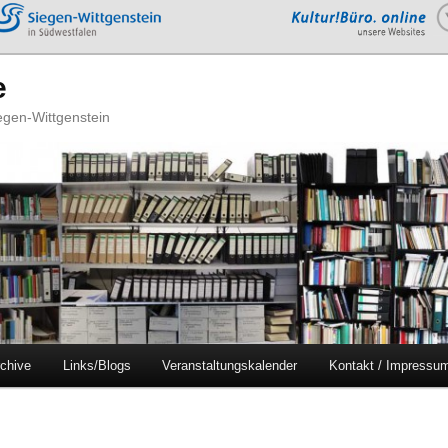
e
iegen-Wittgenstein
chive
Links/Blogs
Veranstaltungskalender
Kontakt / Impressu