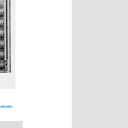
alender
,