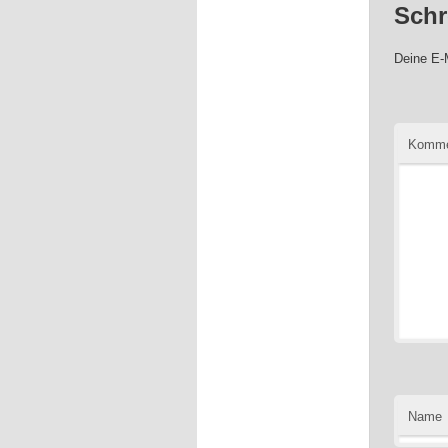
Schr
Deine E-M
Komme
Name