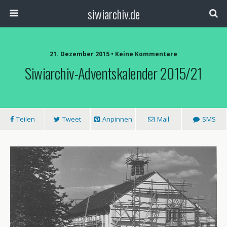
siwiarchiv.de
21. Dezember 2015 • Keine Kommentare
Siwiarchiv-Adventskalender 2015/21
Teilen
Tweet
Anpinnen
Mail
SMS