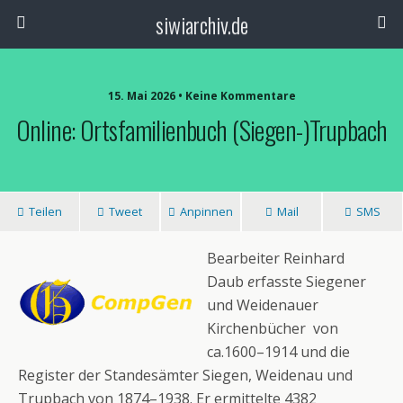
siwiarchiv.de
15. Mai 2026 • Keine Kommentare
Online: Ortsfamilienbuch (Siegen-)Trupbach
Teilen
Tweet
Anpinnen
Mail
SMS
Bearbeiter Reinhard
Daub
e
rfasste Siegener
und Weidenauer
Kirchenbücher von
ca.1600–1914 und die
Register der Standesämter Siegen, Weidenau und
Trupbach von 1874–1938. Er ermittelte 4382