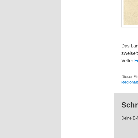
Das Lan
zweiseit
Vetter
F
Dieser Ei
Regional
Schr
Deine E-M