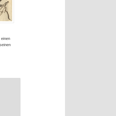
 einen
seinen