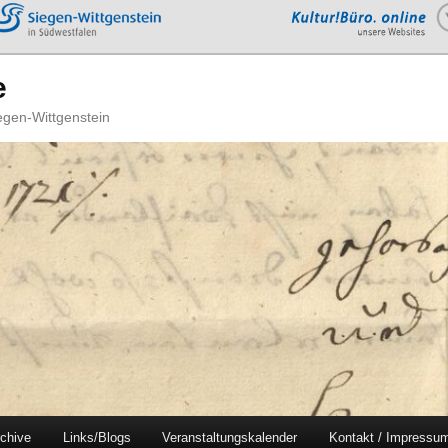
e
iegen-Wittgenstein
chive
Links/Blogs
Veranstaltungskalender
Kontakt / Impressu