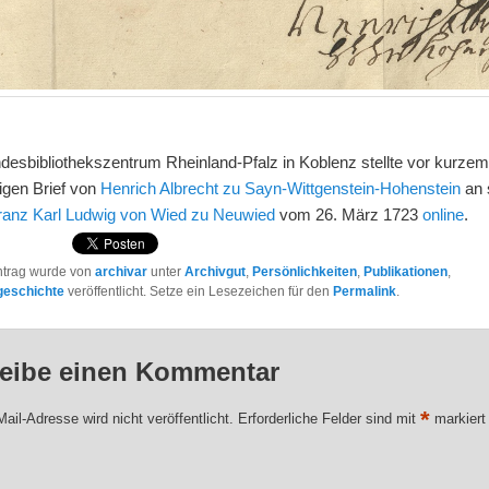
desbibliothekszentrum Rheinland-Pfalz in Koblenz stellte vor kurzem
igen Brief von
Henrich Albrecht zu Sayn-Wittgenstein-Hohenstein
an 
ranz Karl Ludwig von Wied zu Neuwied
vom 26. März 1723
online
.
ntrag wurde von
archivar
unter
Archivgut
,
Persönlichkeiten
,
Publikationen
,
geschichte
veröffentlicht. Setze ein Lesezeichen für den
Permalink
.
eibe einen Kommentar
*
ail-Adresse wird nicht veröffentlicht.
Erforderliche Felder sind mit
markiert