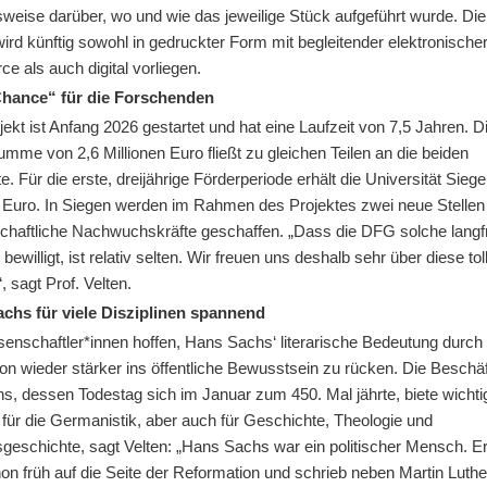
sweise darüber, wo und wie das jeweilige Stück aufgeführt wurde. Di
wird künftig sowohl in gedruckter Form mit begleitender elektronische
e als auch digital vorliegen.
Chance“ für die Forschenden
ekt ist Anfang 2026 gestartet und hat eine Laufzeit von 7,5 Jahren. D
mme von 2,6 Millionen Euro fließt zu gleichen Teilen an die beiden
e. Für die erste, dreijährige Förderperiode erhält die Universität Sieg
 Euro. In Siegen werden im Rahmen des Projektes zwei neue Stellen 
chaftliche Nachwuchskräfte geschaffen. „Dass die DFG solche langfr
 bewilligt, ist relativ selten. Wir freuen uns deshalb sehr über diese tol
 sagt Prof. Velten.
chs für viele Disziplinen spannend
enschaftler*innen hoffen, Hans Sachs‘ literarische Bedeutung durch 
on wieder stärker ins öffentliche Bewusstsein zu rücken. Die Beschä
s, dessen Todestag sich im Januar zum 450. Mal jährte, biete wichti
für die Germanistik, aber auch für Geschichte, Theologie und
eschichte, sagt Velten: „Hans Sachs war ein politischer Mensch. Er 
on früh auf die Seite der Reformation und schrieb neben Martin Luth