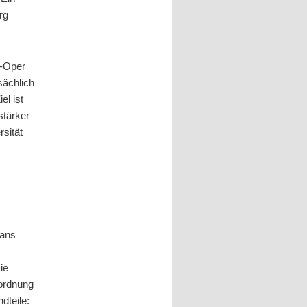
rg
r-Oper
sächlich
el ist
stärker
rsität
Hans
ie
nordnung
dteile: