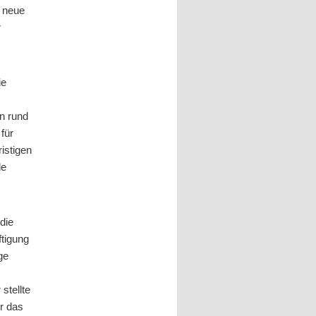
e neue
r
ie
en rund
für
istigen
le
die
ftigung
ge
stellte
er das