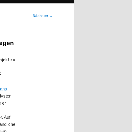
Nächster
→
iegen
ojekt zu
G
ans
ivster
e er
r. Auf
ändliche
 Ein