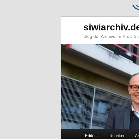
siwiarchiv.d
Blog der Archive im Kreis S
Hauptmenü
Editorial
Rubriken
Ar
Zum
Zum