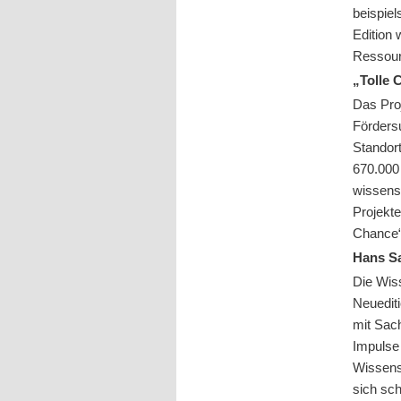
beispiel
Edition 
Ressourc
„Tolle 
Das Proj
Fördersu
Standort
670.000
wissens
Projekte
Chance“,
Hans Sa
Die Wiss
Neuediti
mit Sach
Impulse 
Wissensg
sich sch