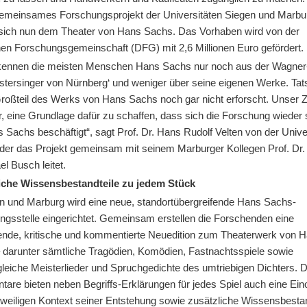
emeinsames Forschungsprojekt der Universitäten Siegen und Marbu
sich nun dem Theater von Hans Sachs. Das Vorhaben wird von der
en Forschungsgemeinschaft (DFG) mit 2,6 Millionen Euro gefördert.
kennen die meisten Menschen Hans Sachs nur noch aus der Wagne
istersinger von Nürnberg‘ und weniger über seine eigenen Werke. Tat
Großteil des Werks von Hans Sachs noch gar nicht erforscht. Unser Zi
, eine Grundlage dafür zu schaffen, dass sich die Forschung wieder 
 Sachs beschäftigt“, sagt Prof. Dr. Hans Rudolf Velten von der Unive
 der das Projekt gemeinsam mit seinem Marburger Kollegen Prof. Dr.
l Busch leitet.
iche Wissensbestandteile zu jedem Stück
en und Marburg wird eine neue, standortübergreifende Hans Sachs-
ngsstelle eingerichtet. Gemeinsam erstellen die Forschenden eine
nde, kritische und kommentierte Neuedition zum Theaterwerk von 
 darunter sämtliche Tragödien, Komödien, Fastnachtsspiele sowie
leiche Meisterlieder und Spruchgedichte des umtriebigen Dichters. D
are bieten neben Begriffs-Erklärungen für jedes Spiel auch eine Ei
eweiligen Kontext seiner Entstehung sowie zusätzliche Wissensbestan