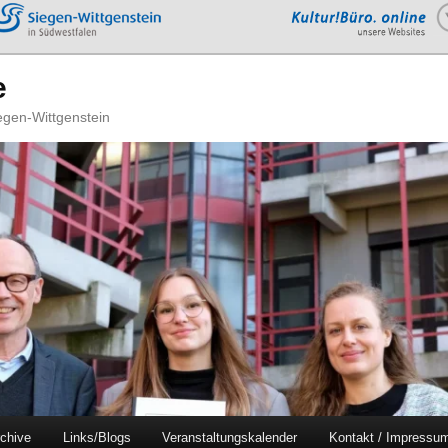
e
iegen-Wittgenstein
chive
Links/Blogs
Veranstaltungskalender
Kontakt / Impressu