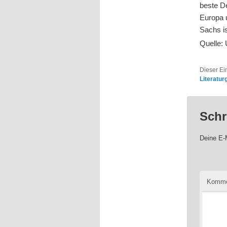
beste De
Europa 
Sachs is
Quelle: 
Dieser Ei
Literatur
Schr
Deine E-M
Komme