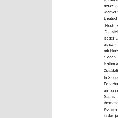
neues g
widmet 
Deutsch
„Heute 
‚Die Me
ist der 
es daher
mit Hans
Siegen,
Nathanae
Zusätzl
In Sieg
Forschu
umfasse
Sachs –
themeng
Komment
in den j