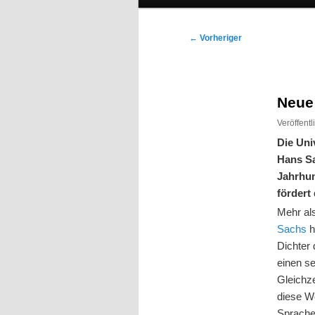
primären
sekundären
Beitragsnavigation
←
Vorheriger
Inhalt
Inhalt
springen
springen
Neue
Veröffent
Die Uni
Hans Sa
Jahrhun
fördert
Mehr al
Sachs
h
Dichter
einen se
Gleichze
diese We
Sprache