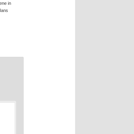
ene in
Hans