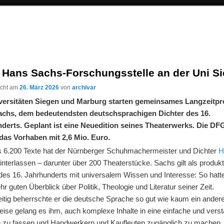
 Hans Sachs-Forschungsstelle an der Uni S
licht am
26. März 2026
von
archivar
versitäten Siegen und Marburg starten gemeinsames Langzeitpr
chs, dem bedeutendsten deutschsprachigen Dichter des 16.
derts. Geplant ist eine Neuedition seines Theaterwerks. Die DF
 das Vorhaben mit 2,6 Mio. Euro.
s 6.200 Texte hat der Nürnberger Schuhmachermeister und Dichter
H
interlassen – darunter über 200 Theaterstücke. Sachs gilt als produkt
 des 16. Jahrhunderts mit universalem Wissen und Interesse: So hatt
hr guten Überblick über Politik, Theologie und Literatur seiner Zeit.
itig beherrschte er die deutsche Sprache so gut wie kaum ein andere
ise gelang es ihm, auch komplexe Inhalte in eine einfache und verst
 zu fassen und Handwerkern und Kaufleuten zugänglich zu machen.