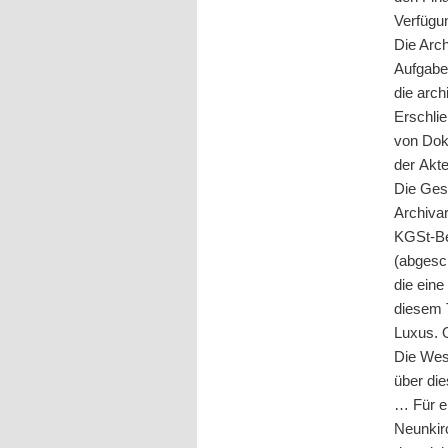
Verfügu
Die Arc
Aufgabe
die arc
Erschli
von Dok
der Akt
Die Gesa
Archiva
KGSt-Be
(abgesc
die ein
diesem 
Luxus. O
Die West
über die
… Für ei
Neunkir