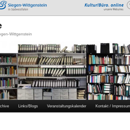
e
iegen-Wittgenstein
chive
Links/Blogs
Veranstaltungskalender
Kontakt / Impressu