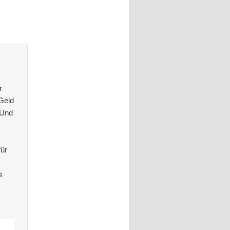
r
 Geld
 Und
ür
s