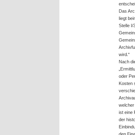
entschei
Das Arch
liegt be
Stelle 
Gemeins
Gemeins
Archivf
wird.“
Nach die
„Ermittl
oder Pe
Kosten 
verschie
Archiva
welcher
ist ein
der his
Einbindu
den Fin