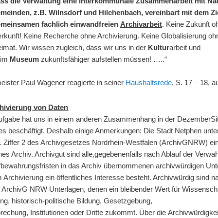
ss die Verwaltung eine interkommunale Zusammenarbeit mit Na
meinden, z.B. Wilnsdorf und Hilchenbach, vereinbart mit dem Zie
meinsamen fachlich einwandfreien
Archivarbeit
. Keine Zukunft o
rkunft! Keine Recherche ohne Archivierung. Keine Globalisierung oh
imat. Wir wissen zugleich, dass wir uns in der
Kultur
arbeit und
eim
Museum
zukunftsfähiger aufstellen müssen! …..“
eister Paul Wagener reagierte in seiner
Haushaltsrede
, S. 17 – 18, 
hivierung von Daten
ufgabe hat uns in einem anderen Zusammenhang in der DezemberSi
es beschäftigt. Deshalb einige Anmerkungen: Die Stadt Netphen unter
1 Ziffer 2 des Archivgesetzes Nordrhein-Westfalen (ArchivGNRW) ei
ches Archiv. Archivgut sind alle,gegebenenfalls nach Ablauf der Verwa
fbewahrungsfristen in das Archiv übernommenen archivwürdigen Unt
 Archivierung ein öffentliches Interesse besteht. Archivwürdig sind n
6 ArchivG NRW Unterlagen, denen ein bleibender Wert für Wissensch
g, historisch-politische Bildung, Gesetzgebung,
echung, Institutionen oder Dritte zukommt. Über die Archivwürdigkei