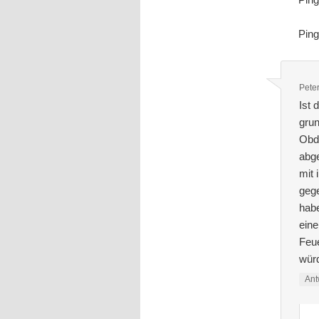
Pin
Pete
Ist 
grun
Obda
abge
mit 
gege
hab
eine
Feue
würd
Ant