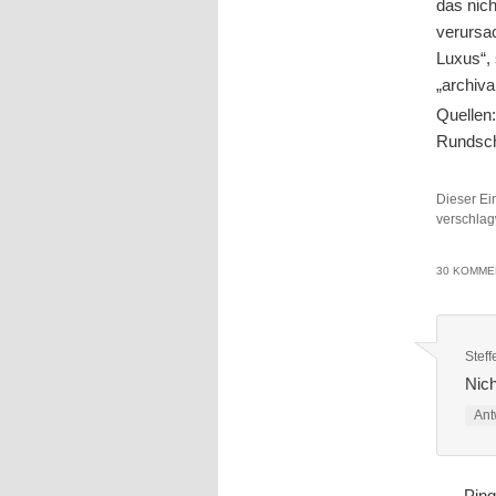
das nic
verursa
Luxus“,
„archiv
Quellen
Rundsch
Dieser Ei
verschlag
30 KOMME
Stef
Nich
Ant
Pin