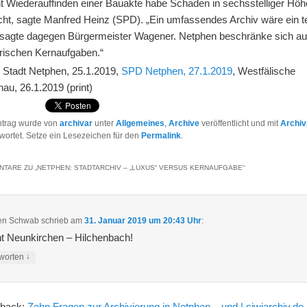
ht Wiederauffinden einer Bauakte habe Schaden in sechsstelliger Höh
cht, sagte Manfred Heinz (SPD). „Ein umfassendes Archiv wäre ein t
 sagte dagegen Bürgermeister Wagener. Netphen beschränke sich auf
arischen Kernaufgaben.“
: Stadt Netphen, 25.1.2019,
SPD Netphen, 27.1.2019
, Westfälische
au, 26.1.2019 (print)
ntrag wurde von
archivar
unter
Allgemeines
,
Archive
veröffentlicht und mit
Archiv
wortet. Setze ein Lesezeichen für den
Permalink
.
NTARE ZU „
NETPHEN: STADTARCHIV – „LUXUS“ VERSUS KERNAUFGABE
“
fen Schwab
schrieb
am
31. Januar 2019 um 20:43 Uhr
:
t Neunkirchen – Hilchenbach!
↓
worten
gback:
Zehn Fragen zur Archivierung in Netphen – und | siwiarchiv.de