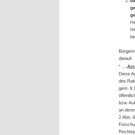
da
ge
ge
He
He
b
Bürgerm
darauf:
“ ….
Arc
Diese A
des Rat
gem. § 
öffentli
bzw. Au
an deren
2 Abs. 
Forschun
Rechtspr