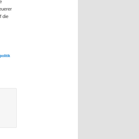
e
euerer
 die
politik