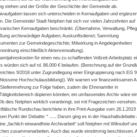
ng stehen und der Größe der Geschichte der Gemeinde ab.
hivaufgaben lassen sich unterscheiden in Kernaufgaben und ergänze
n. Die Gemeinde/ Stadt Netphen hat sich vor vielen Jahrzehnten auf
hivarischen Kernaufgaben beschränkt. (Übernahme, Verwaltung, Pfle
eßung archivwürdiger Aufgaben; Auskunftsdienst; Sammlung
umenten zur Gemeindegeschichte; Mitwirkung in Angelegenheiten
enordnung einschließlich Aktenverwaltung).
mtjahreskosten für einen neu zu schaffenden Vollzeit-Arbeitsplatz e
rs würden sich auf rd. 86.000 € belaufen. (Berechnung auf der Grund
richtes 9/2018 unter Zugrundlegung einer Eingruppierung nach EG 9
hlossene Hochschulausbildung)). Wir warnen vor finanzwirksamen A
e Stellenmehrung zur Folge haben, zudem die Ehrenamtler in
Tätigkeitsbereich düpieren könnten; ein umfassendes Archiv wäre ein
b dies Netphen wirklich voranbringt, sei mit Fragezeichen versehen.
fälische Rundschau berichtete in ihre Print-Ausgabe vom 26.1.2019 w
sen Punkt der Debatte: “ ….. Darum ging es in der Haushaltsdebatte 
ne „fachlich einwandfreie Archivarbeit“ soll Netphen mit Wilnsdorf un
chen zusammenarbeiten. Auch das wurde einstimmig beschlossen. A