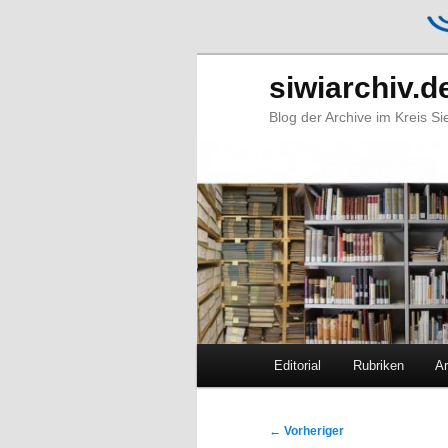
siwiarchiv.d
Blog der Archive im Kreis S
Hauptmenü
Editorial
Rubriken
Ar
Zum
Zum
primären
sekundären
Beitragsnavigation
←
Vorheriger