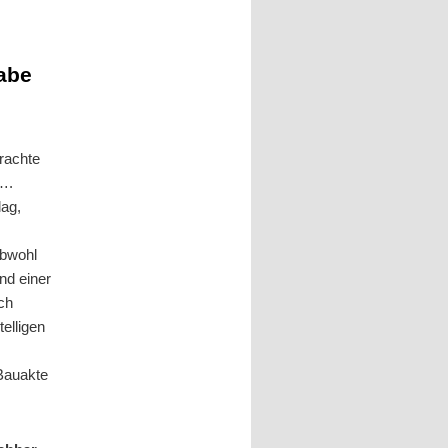
abe
rachte
….
lag,
obwohl
nd einer
ch
elligen
 Bauakte