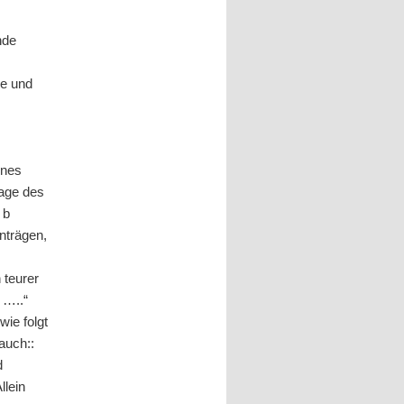
nde
ge und
ines
lage des
 b
nträgen,
 teurer
 …..“
ie folgt
auch::
d
llein