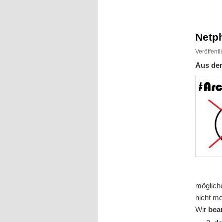
Inhalt
Inhalt
springen
springen
Netp
Veröffent
Aus der
möglich
nicht me
Wir
bea