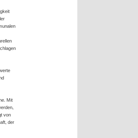
gkeit
der
mmunalen
rellen
schlagen
twerte
nd
e. Mit
werden,
gt von
ft, der