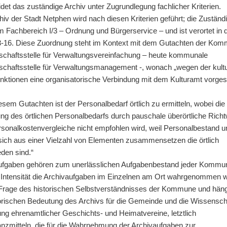
det das zuständige Archiv unter Zugrundlegung fachlicher Kriterien.
iv der Stadt Netphen wird nach diesen Kriterien geführt; die Zuständi
im Fachbereich I/3 – Ordnung und Bürgerservice – und ist verortet in 
I/3-16. Diese Zuordnung steht im Kontext mit dem Gutachten der Ko
chaftsstelle für Verwaltungsvereinfachung – heute kommunale
chaftsstelle für Verwaltungsmanagement -, wonach „wegen der kultu
unktionen eine organisatorische Verbindung mit dem Kulturamt vorge
sem Gutachten ist der Personalbedarf örtlich zu ermitteln, wobei die
ung des örtlichen Personalbedarfs durch pauschale überörtliche Rich
rsonalkostenvergleiche nicht empfohlen wird, weil Personalbestand u
sich aus einer Vielzahl von Elementen zusammensetzen die örtlich
den sind.“
ufgaben gehören zum unerlässlichen Aufgabenbestand jeder Kommun
 Intensität die Archivaufgaben im Einzelnen am Ort wahrgenommen 
e Frage des historischen Selbstverständnisses der Kommune und hän
torischen Bedeutung des Archivs für die Gemeinde und die Wissenscha
ng ehrenamtlicher Geschichts- und Heimatvereine, letztlich
anzmitteln, die für die Wahrnehmung der Archivaufgaben zur