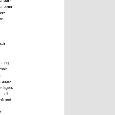
chbar-
l einer
hne
ne
auch
tzung
hält
n
hrungs-
erlagen,
ach §
aft und
t