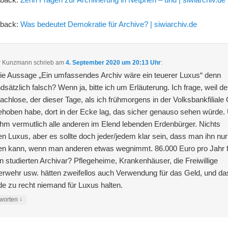
gback:
Was bedeutet Demokratie für Archive? | siwiarchiv.de
r Kunzmann
schrieb
am
4. September 2020 um 20:13 Uhr
:
die Aussage „Ein umfassendes Archiv wäre ein teuerer Luxus“ denn
dsätzlich falsch? Wenn ja, bitte ich um Erläuterung. Ich frage, weil de
chlose, der dieser Tage, als ich frühmorgens in der Volksbankfiliale
hoben habe, dort in der Ecke lag, das sicher genauso sehen würde.
ihm vermutlich alle anderen im Elend lebenden Erdenbürger. Nichts
n Luxus, aber es sollte doch jeder/jedem klar sein, dass man ihn nur
en kann, wenn man anderen etwas wegnimmt. 86.000 Euro pro Jahr f
n studierten Archivar? Pflegeheime, Krankenhäuser, die Freiwillige
rwehr usw. hätten zweifellos auch Verwendung für das Geld, und da
e zu recht niemand für Luxus halten.
↓
worten