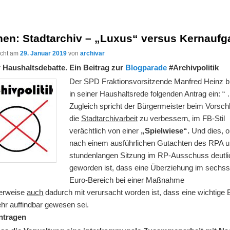
hen: Stadtarchiv – „Luxus“ versus Kernaufg
licht am
29. Januar 2019
von
archivar
 Haushaltsdebatte. Ein Beitrag zur
Blogparade
#Archivpolitik
Der SPD Fraktionsvorsitzende Manfred Heinz b
in seiner Haushaltsrede folgenden Antrag ein: “ 
Zugleich spricht der Bürgermeister beim Vorsch
die
Stadtarchivarbeit
zu verbessern, im FB-Stil
verächtlich von einer
„Spielwiese“.
Und dies, 
nach einem ausführlichen Gutachten des RPA u
stundenlangen Sitzung im RP-Ausschuss deutli
geworden ist, dass eine Überziehung im sechsst
Euro-Bereich bei einer Maßnahme
erweise
auch
dadurch mit verursacht worden ist, dass eine wichtige
hr auffindbar gewesen sei.
ntragen