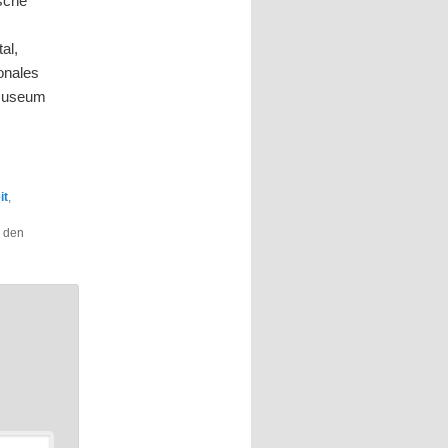
sche
al,
onales
 Museum
it
,
r den