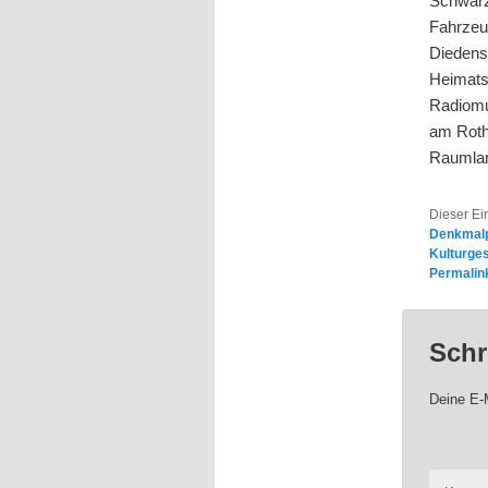
Schwarz
Fahrzeu
Diedens
Heimatst
Radiomu
am Roth
Raumlan
Dieser Ei
Denkmalp
Kulturge
Permalin
Schr
Deine E-M