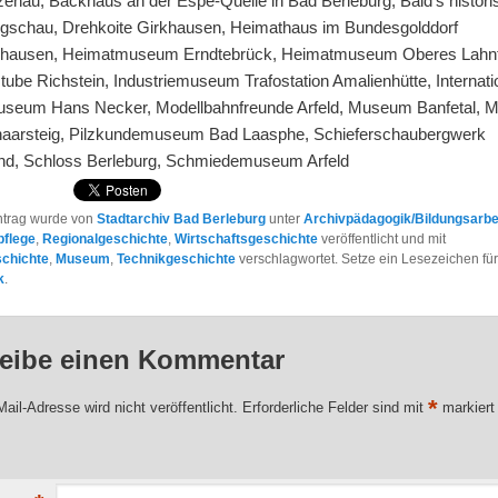
enau, Backhaus an der Espe-Quelle in Bad Berleburg, Bald’s histori
gschau, Drehkoite Girkhausen, Heimathaus im Bundesgolddorf
hausen, Heimatmuseum Erndtebrück, Heimatmuseum Oberes Lahnt
ube Richstein, Industriemuseum Trafostation Amalienhütte, Internati
seum Hans Necker, Modellbahnfreunde Arfeld, Museum Banfetal,
aarsteig, Pilzkundemuseum Bad Laasphe, Schieferschaubergwerk
d, Schloss Berleburg, Schmiedemuseum Arfeld
ntrag wurde von
Stadtarchiv Bad Berleburg
unter
Archivpädagogik/Bildungsarbe
flege
,
Regionalgeschichte
,
Wirtschaftsgeschichte
veröffentlicht und mit
schichte
,
Museum
,
Technikgeschichte
verschlagwortet. Setze ein Lesezeichen fü
k
.
eibe einen Kommentar
*
ail-Adresse wird nicht veröffentlicht.
Erforderliche Felder sind mit
markiert