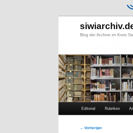
siwiarchiv.d
Blog der Archive im Kreis S
Hauptmenü
Editorial
Rubriken
Ar
Zum
Zum
primären
sekundären
Beitragsnavigation
←
Vorheriger