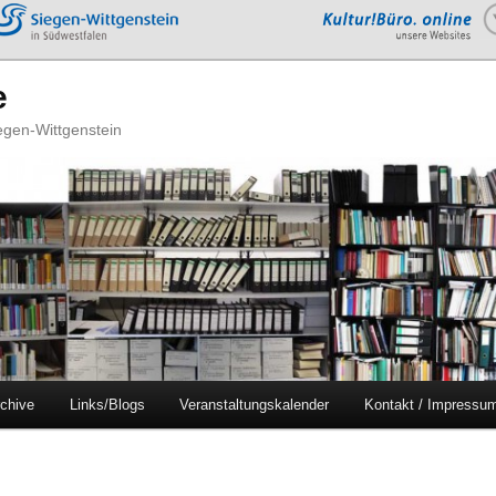
e
iegen-Wittgenstein
chive
Links/Blogs
Veranstaltungskalender
Kontakt / Impressu