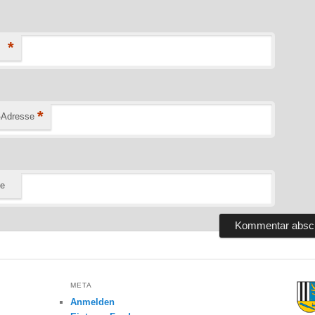
*
*
-Adresse
te
META
Anmelden