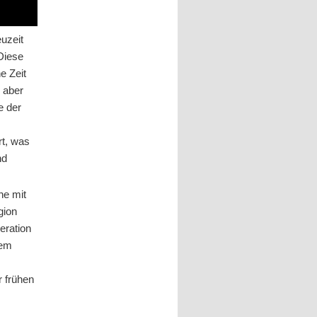
uzeit
 Diese
e Zeit
 aber
e der
rt, was
nd
he mit
gion
eration
dem
r frühen