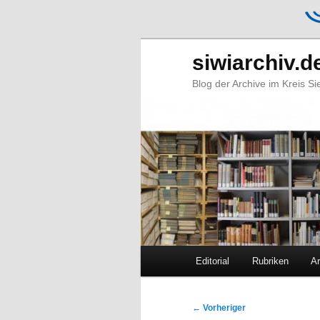
siwiarchiv.d
Blog der Archive im Kreis S
Hauptmenü
Editorial
Rubriken
Ar
Zum
Zum
primären
sekundären
Beitragsnavigation
←
Vorheriger