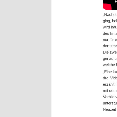
„Nachde
ging, be
wird häu
des kri
nur für 
dort sta
Die zwei
genau un
welche F
„Eine ku
drei Vi
erzählt
mit dem
Vorbild
unterstü
Neuzeit 