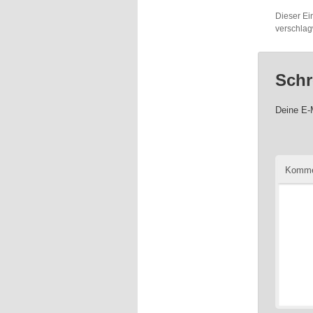
Dieser Ei
verschlag
Schr
Deine E-M
Komme