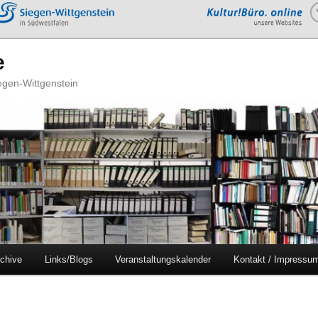
e
iegen-Wittgenstein
chive
Links/Blogs
Veranstaltungskalender
Kontakt / Impressu