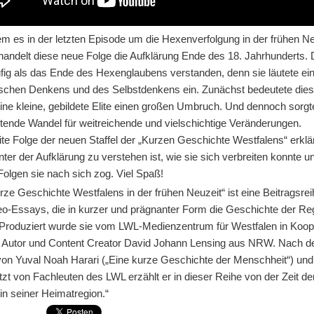
m es in der letzten Episode um die Hexenverfolgung in der frühen Ne
handelt diese neue Folge die Aufklärung Ende des 18. Jahrhunderts.
fig als das Ende des Hexenglaubens verstanden, denn sie läutete ein
tischen Denkens und des Selbstdenkens ein. Zunächst bedeutete dies
eine kleine, gebildete Elite einen großen Umbruch. Und dennoch sorgt
rtende Wandel für weitreichende und vielschichtige Veränderungen.
te Folge der neuen Staffel der „Kurzen Geschichte Westfalens“ erklä
ter der Aufklärung zu verstehen ist, wie sie sich verbreiten konnte u
olgen sie nach sich zog. Viel Spaß!
rze Geschichte Westfalens in der frühen Neuzeit“ ist eine Beitragsrei
deo-Essays, die in kurzer und prägnanter Form die Geschichte der Re
. Produziert wurde sie vom LWL-Medienzentrum für Westfalen in Koop
 Autor und Content Creator David Johann Lensing aus NRW. Nach 
 von Yuval Noah Harari („Eine kurze Geschichte der Menschheit“) und
tzt von Fachleuten des LWL erzählt er in dieser Reihe von der Zeit de
in seiner Heimatregion.“