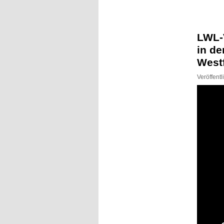
Inhalt
Inhalt
springen
springen
LWL-
in de
West
Veröffent