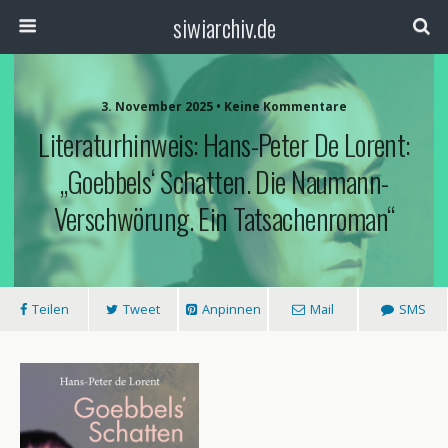
siwiarchiv.de
3. November 2025 • Keine Kommentare
Literaturhinweis: Hans-Peter De Lorent:
„Goebbels‘ Schatten. Die Naumann-
Verschwörung. Ein Tatsachenroman“
Teilen
Tweet
Anpinnen
Mail
SMS