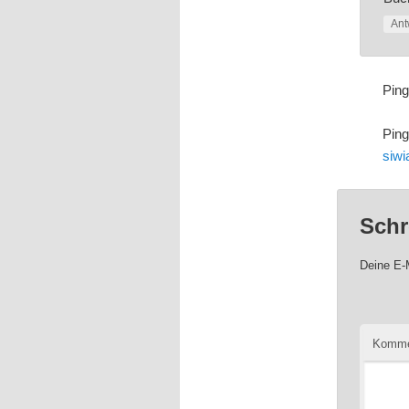
Ant
Pin
Pin
siwi
Schr
Deine E-M
Komme