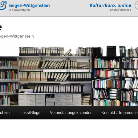
e
iegen-Wittgenstein
chive
Links/Blogs
Veranstaltungskalender
Kontakt / Impressu