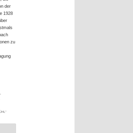
on der
de 1928
über
rstmals
nach
sonen zu
sagung
n
,
.
FÜHL
“