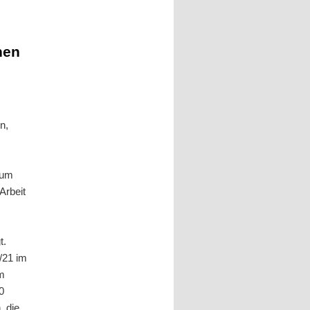
hen
n,
zum
Arbeit
t.
/21 im
m
0
 die