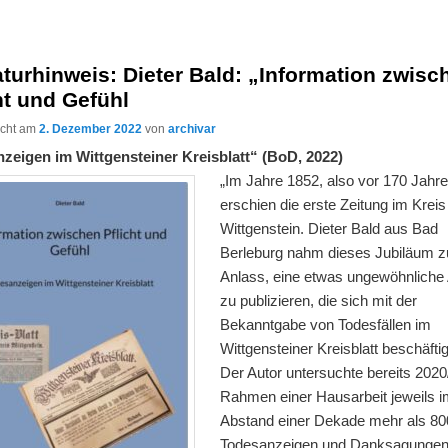
aturhinweis: Dieter Bald: „Information zwisc
ht und Gefühl
licht am
2. Dezember 2022
von
archivar
zeigen im Wittgensteiner Kreisblatt“ (BoD, 2022)
„Im Jahre 1852, also vor 170 Jahre
erschien die erste Zeitung im Kreis
Wittgenstein. Dieter Bald aus Bad
Berleburg nahm dieses Jubiläum 
Anlass, eine etwas ungewöhnliche 
zu publizieren, die sich mit der
Bekanntgabe von Todesfällen im
Wittgensteiner Kreisblatt beschäftig
Der Autor untersuchte bereits 2020
Rahmen einer Hausarbeit jeweils i
Abstand einer Dekade mehr als 80
Todesanzeigen und Danksagungen,