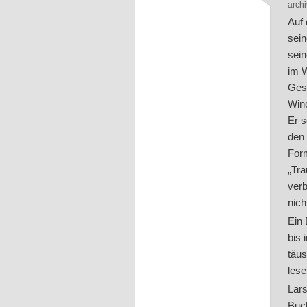
archi
Auf
sein
sein
im W
Gest
Winc
Er s
den 
Form
„Tra
verb
nich
Ein 
bis 
täus
lese
Lars
Buch