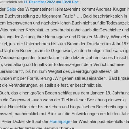
var
schrieb
am
11. Dezember 2022 um 13:28 Uhr
:
 der
Seite
des Wittgensteiner Heimatvereins kommt Andreas Krüger i
er Buchvorstellung zu folgendem Fazit: “ …. Bald beschränkt sich in
em lesenswerten und nachdenklichen Buch nicht auf die Todesanzei
ittgensteiner Kreisblatt, er beschreibt dabei auch die Geschichte und
altung der Zeitung, ihre Herausgabe und Drucker Matthey, Winckel s
kel, jun. der Unternehmen bis zum Brand der Druckerei im Jahr 197
chlägt den Bogen bis in die Gegenwart, zu den heutigen Todesanzeig
Veränderungen der Trauerkultur in den letzten Jahren, sei es hinsicht
, Gestaltung und Inhalt von Todesanzeigen, dem Verzicht auf eine
ueranschrift”, bis hin zum Wegfall des „Beerdigungskaffees”, oft
unden mit der Formulierung „Wir gehen still auseinander”. Bald kritisi
t die Veränderungen, er stellt sie fest, er beschreibt sie.
Buch, das einen großen Bogen schlägt aus dem „langen 19. Jahrhund
in die Gegenwart, auch wenn der Titel in dieser Beziehung ein wenig
cht. Hinsichtlich der historischen und biografischen Beschreibungen
nswert, nachdenklich mit Blick auf die Entwicklungen der letzten Jahr
 Peter Dickel stellt auf der
Homepage
der Westfalenpost ebenfalls d
 vor – leider hinter der Bezahlschranke.