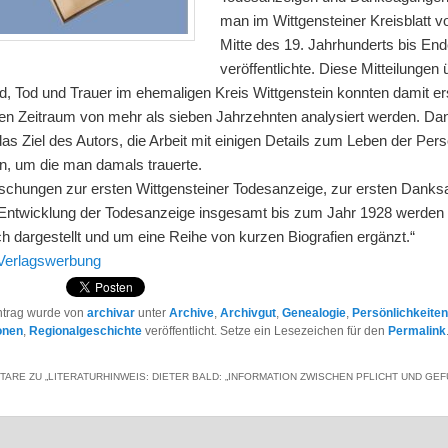
man im Wittgensteiner Kreisblatt v
Mitte des 19. Jahrhunderts bis En
veröffentlichte. Diese Mitteilungen 
d, Tod und Trauer im ehemaligen Kreis Wittgenstein konnten damit e
nen Zeitraum von mehr als sieben Jahrzehnten analysiert werden. Da
as Ziel des Autors, die Arbeit mit einigen Details zum Leben der Per
n, um die man damals trauerte.
schungen zur ersten Wittgensteiner Todesanzeige, zur ersten Dank
 Entwicklung der Todesanzeige insgesamt bis zum Jahr 1928 werden
h dargestellt und um eine Reihe von kurzen Biografien ergänzt.“
Verlagswerbung
ntrag wurde von
archivar
unter
Archive
,
Archivgut
,
Genealogie
,
Persönlichkeite
onen
,
Regionalgeschichte
veröffentlicht. Setze ein Lesezeichen für den
Permalink
TARE ZU „
LITERATURHINWEIS: DIETER BALD: „INFORMATION ZWISCHEN PFLICHT UND GE