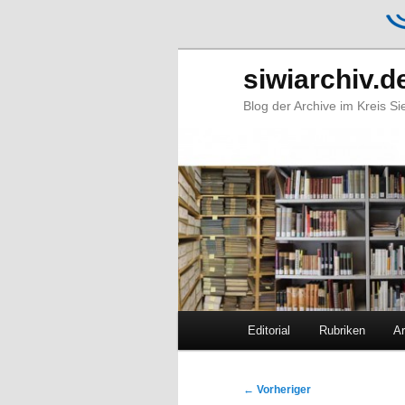
siwiarchiv.d
Blog der Archive im Kreis S
Hauptmenü
Editorial
Rubriken
Ar
Zum
Zum
primären
sekundären
Beitragsnavigation
←
Vorheriger