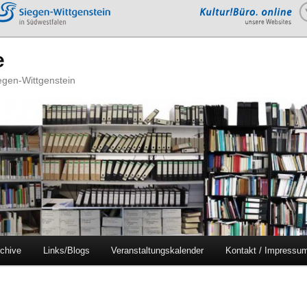
e
iegen-Wittgenstein
chive
Links/Blogs
Veranstaltungskalender
Kontakt / Impressu