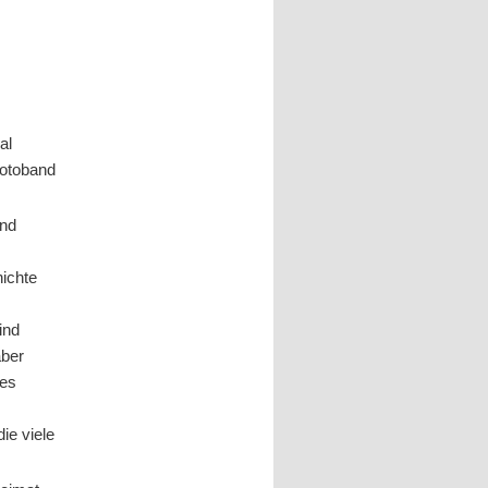
al
Fotoband
und
ichte
ind
aber
nes
die viele