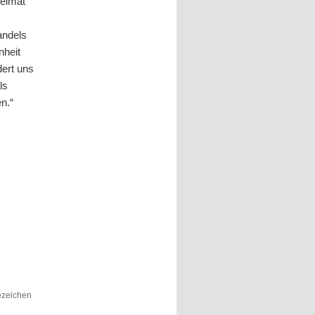
Heimat
andels
nheit
dert
uns
ls
en
.“
sezeichen