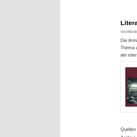
Inhalt
Inhalt
springen
springen
Liter
Veröffent
Die Ann
Thema a
der inte
Quelle