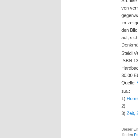
Archive
von ver
gegenwä
im zeit
den
Blic
auf, sic
Denkmä
Steidl V
ISBN 1
Hardbac
30.00 
Quelle:
s.a.:
1)
Home
2)
3)
Zeit,
Dieser Ei
für den
P