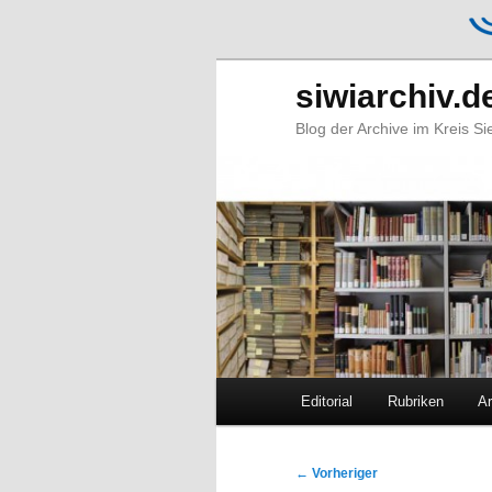
siwiarchiv.d
Blog der Archive im Kreis S
Hauptmenü
Editorial
Rubriken
Ar
Zum
Zum
primären
sekundären
Beitragsnavigation
←
Vorheriger