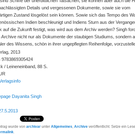
 sind
Schiffe
der unerbittlichen
Tatsachen, sie können
aber
auch die 
nachlässigten
Details und
vergessenen
Dokumente, sowie sie vom
rtigen Zustand lösgelöst
sein können
.
Sowie sich
das Tempo des W
genössischen
Indien
beschleunigt
und Indiens
S
turn
aus der Vergange
k
auf die Zukunft festigt,
was wird aus
dem Archiv
werden?
Singh
for
h Archive
nicht nur als
Dokumente
der
staubigen
Studiums
, sondern a
ler
des Wissens,
schön in ihrer
ungepflegten
Reihenfolge,
vorzustell
erlag, 2013
3 9783869305424
k / Leineneinband, 88 S.
EUR
Verlagsinfo
page Dayanita Singh
 27.5.2013
ntrag wurde von
archivar
unter
Allgemeines
,
Archive
veröffentlicht. Setze ein Le
ermalink
.