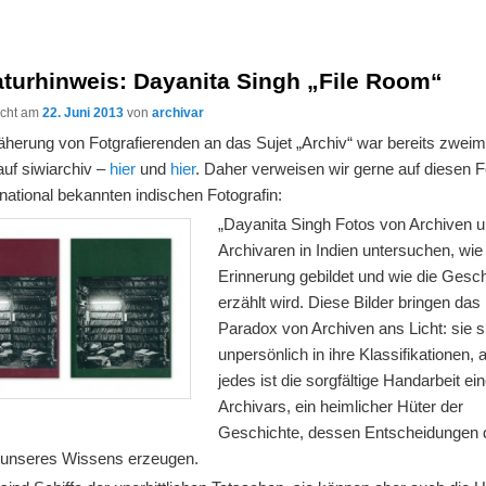
aturhinweis: Dayanita Singh „File Room“
licht am
22. Juni 2013
von
archivar
äherung von Fotgrafierenden an das Sujet „Archiv“ war bereits zweim
uf siwiarchiv –
hier
und
hier
. Daher verweisen wir gerne auf diesen 
rnational bekannten indischen Fotografin:
„Dayanita
Singh
Fotos
von Archiven 
Archivaren
in Indien
untersuchen, wie
Erinnerung
gebildet und
wie die Gesch
erzählt wird
.
Diese Bilder
bringen
das
Paradox
von Archiven
ans Licht
:
sie
s
unpersönlich
in
ihre
Klassifikationen
, 
jedes
ist die sorgfältige
Handarbeit
ei
Archivars
,
ein heimlicher
Hüter der
Geschichte, dessen
Entscheidungen
n
unseres
Wissens erzeugen
.