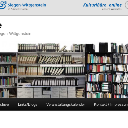
e
iegen-Wittgenstein
chive
Links/Blogs
Veranstaltungskalender
Kontakt / Impressu