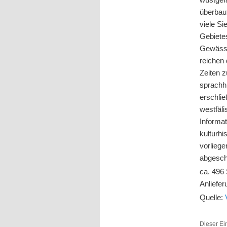
überbau
viele S
Gebiete
Gewässe
reichen 
Zeiten z
sprachh
erschlie
westfäl
Informat
kulturhi
vorlieg
abgesch
ca. 496
Anliefe
Quelle:
Dieser Ei