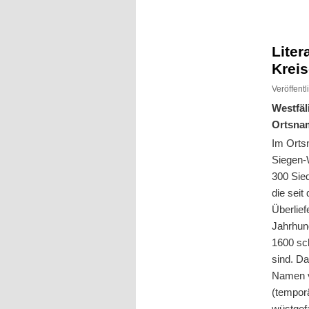
Inhalt
Inhalt
springen
springen
Liter
Kreis
Veröffent
Westfäl
Ortsna
Im Orts
Siegen-
300 Sie
die seit
Überlie
Jahrhund
1600 sch
sind. Da
Namen v
(temporä
wüstgef