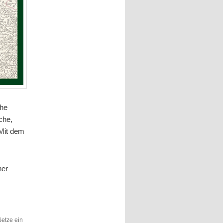
che
che,
 Mit dem
her
 Setze ein