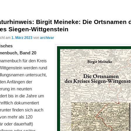
aturhinweis: Birgit Meineke: Die Ortsnamen 
es Siegen-Wittgenstein
licht am
1. März 2023
von
archivar
isches
menbuch, Band 20
namenbuch für den Kreis
Wittgenstein werden rund
dlungsnamen untersucht,
 den Anfängen der
ferung im neunten
ert bis in die Jahre um
riftlich dokumentiert
runter finden sich auch
on mehr als 120
r oder dauerhaft)
allenen oder später