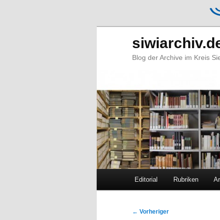
siwiarchiv.d
Blog der Archive im Kreis S
Hauptmenü
Editorial
Rubriken
Ar
Zum
Zum
primären
sekundären
Beitragsnavigation
←
Vorheriger