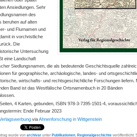
ten Ansiedlungen. Sehr
iedlungsnamen des
s beruhen auf alten
r- und Flurnamen und
damit in vorchristliche
urück. Die
istorische Untersuchung
ßt eine Landschaft
ischer Siedlungsnamen, die als bedeutende Geschichtsquelle zahlrei
ionen für geographische, archäologische, landes- und ortsgeschichtli
storische, wirtschafts- und rechtsgeschichtliche Forschungen liefern.
enden Band ist das Westfälische Ortsnamenbuch in 20 Bänden
lossen.
 Seiten, 4 Karten, gebunden, ISBN 978-3-7395-1501-4, voraussichtlic
rungstermin: Ende Februar 2023
Verlagswerbung
via
Ahnenforschung in Wittgenstein
ntrag wurde von
archivar
unter
Publikationen
,
Regionalgeschichte
veröffentlicht.