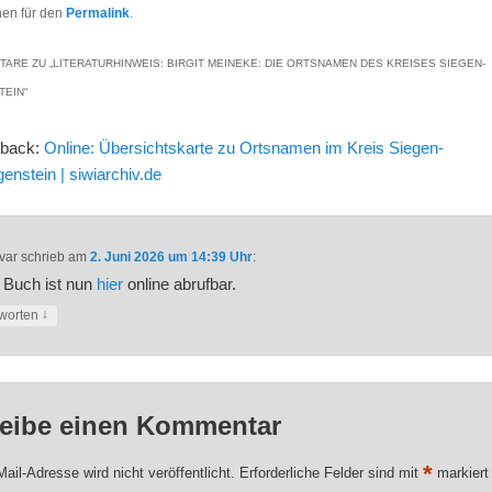
hen für den
Permalink
.
TARE ZU „
LITERATURHINWEIS: BIRGIT MEINEKE: DIE ORTSNAMEN DES KREISES SIEGEN-
TEIN
“
gback:
Online: Übersichtskarte zu Ortsnamen im Kreis Siegen-
genstein | siwiarchiv.de
var
schrieb
am
2. Juni 2026 um 14:39 Uhr
:
 Buch ist nun
hier
online abrufbar.
↓
worten
eibe einen Kommentar
*
ail-Adresse wird nicht veröffentlicht.
Erforderliche Felder sind mit
markiert