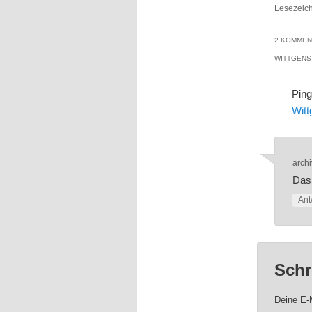
Lesezeic
2 KOMMEN
WITTGENS
Pin
Witt
archi
Das
Ant
Schr
Deine E-M