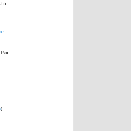
 in
er-
 Pein
m
)