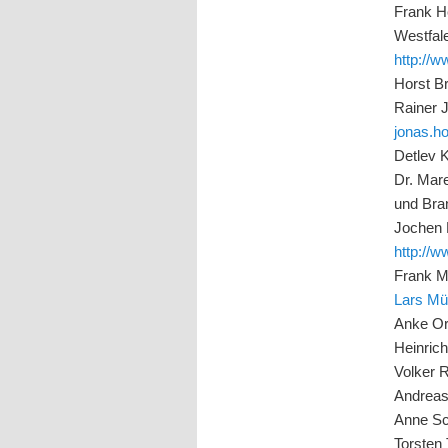
Frank H
Westfale
http://
Horst B
Rainer 
jonas.h
Detlev K
Dr. Mar
und Bra
Jochen K
http://w
Frank M
Lars Mül
Anke Or
Heinrich
Volker 
Andreas
Anne Sc
Torsten