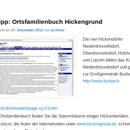
tipp: Ortsfamilienbuch Hickengrund
licht am
27. Dezember 2012
von
archivar
Die vier Hickendörfer
Niederdresselndorf,
Oberdresselndorf, Holz
und Lützeln bilden das Ki
Niederdresselndorf und 
zur Großgemeinde Burb
http://www.burbach-
and.de/standard/page.sys/3.htm
Ortsfamilienbuch finden Sie die Stammbäume einiger Hickenfamilien.
retzer, der Autor der Internetseiten unter
www.hickengrund.de
, schrei