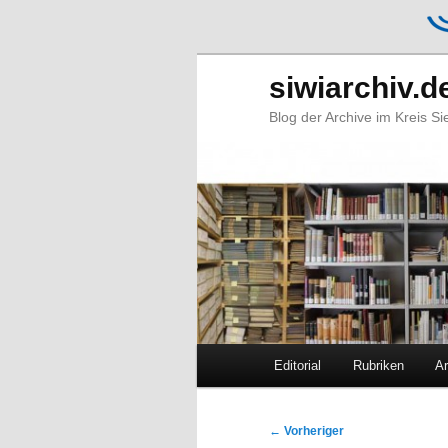
siwiarchiv.d
Blog der Archive im Kreis S
Hauptmenü
Editorial
Rubriken
Ar
Zum
Zum
primären
sekundären
Beitragsnavigation
←
Vorheriger