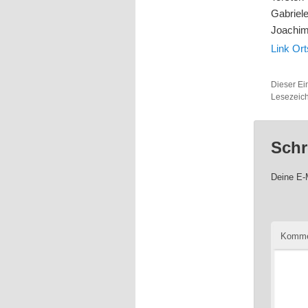
Gabriele
Joachim
Link Or
Dieser Ei
Lesezeic
Schr
Deine E-M
Komme