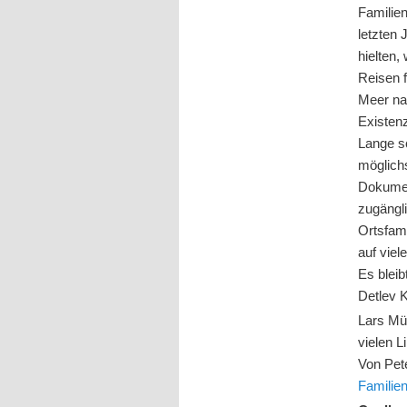
Familie
letzten 
hielten,
Reisen 
Meer na
Existen
Lange s
möglich
Dokument
zugängl
Ortsfami
auf vie
Es bleib
Detlev K
Lars Mül
vielen 
Von Pet
Familie