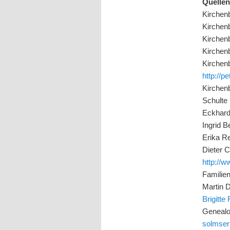
Quelle
Kirchen
Kirchen
Kirchen
Kirchen
Kirchen
http://p
Kirchen
Schulte
Eckhard
Ingrid 
Erika 
Dieter 
http://
Familie
Martin 
Brigitte
Genealo
solmser