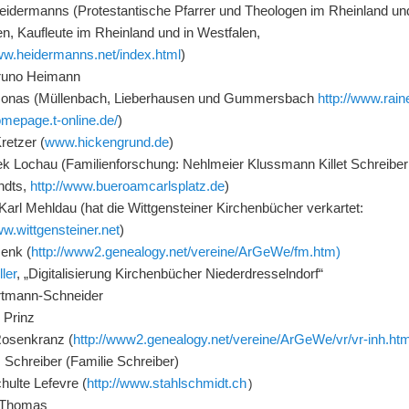
eidermanns (Protestantische Pfarrer und Theologen im Rheinland und
n, Kaufleute im Rheinland und in Westfalen,
www.heidermanns.net/index.html
)
runo Heimann
Jonas (Müllenbach, Lieberhausen und Gummersbach
http://www.rain
omepage.t-online.de/
)
retzer (
www.hickengrund.de
)
ek Lochau (Familienforschung: Nehlmeier Klussmann Killet Schreiber
ndts,
http://www.bueroamcarlsplatz.de
)
arl Mehldau (hat die Wittgensteiner Kirchenbücher verkartet:
ww.wittgensteiner.net
)
enk (
http://www2.genealogy.net/vereine/ArGeWe/fm.htm)
ler
, „Digitalisierung Kirchenbücher Niederdresselndorf“
tmann-Schneider
 Prinz
Rosenkranz (
http://www2.genealogy.net/vereine/ArGeWe/vr/vr-inh.ht
 Schreiber (Familie Schreiber)
hulte Lefevre (
http://www.stahlschmidt.ch
)
 Thomas