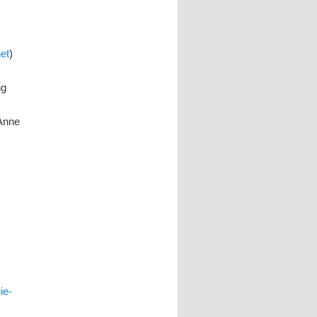
net
)
ng
Anne
ie-