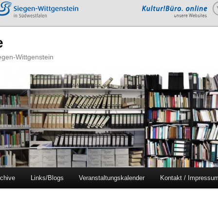
e
iegen-Wittgenstein
chive
Links/Blogs
Veranstaltungskalender
Kontakt / Impressu