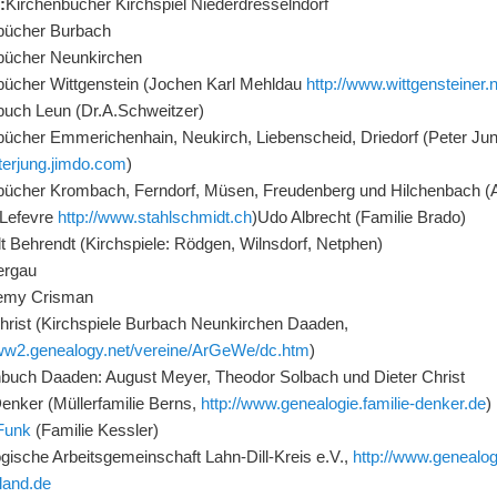
n
:
Kirchenbücher Kirchspiel Niederdresselndorf
bücher Burbach
bücher Neunkirchen
bücher Wittgenstein (Jochen Karl Mehldau
http://www.wittgensteiner.
buch Leun (Dr.A.Schweitzer)
bücher Emmerichenhain, Neukirch, Liebenscheid, Driedorf (Peter Ju
eterjung.jimdo.com
)
bücher Krombach, Ferndorf, Müsen, Freudenberg und Hilchenbach (
 Lefevre
http://www.stahlschmidt.ch
)Udo Albrecht (Familie Brado)
t Behrendt (Kirchspiele: Rödgen, Wilnsdorf, Netphen)
Bergau
Remy Crisman
Christ (Kirchspiele Burbach Neunkirchen Daaden,
www2.genealogy.net/vereine/ArGeWe/dc.htm
)
nbuch Daaden: August Meyer, Theodor Solbach und Dieter Christ
Denker (Müllerfamilie Berns,
http://www.genealogie.familie-denker.de
)
 Funk
(Familie Kessler)
gische Arbeitsgemeinschaft Lahn-Dill-Kreis e.V.,
http://www.genealog
land.de