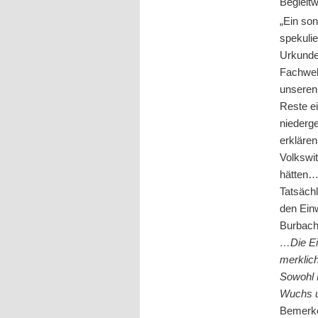
Begleit
„Ein so
spekuli
Urkunde
Fachwel
unseren
Reste ei
niederge
erklären
Volkswi
hätten…
Tatsächl
den Ein
Burbach
…Die Ei
merklic
Sowohl 
Wuchs u
Bemerken