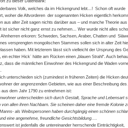
wort zu dieser Datenbank:
nderbares Volk, welches da im Hickengrund lebt…! Schon oft wurde
ert, woher die Altvorderen der sogenannten Hicken eigentlich herko
n aus alter Zeit sagen nichts darüber aus – und manche Theorie aus
t ist sicher nicht ganz ernst zu nehmen… Wer wurde nicht alles sch
 Ahnherren erkoren: Schweden, Sachsen, Araber, Chatten und Sláw
nes versprengten mongolischen Stammes sollen sich in alter Zeit hie
lassen haben. Mit letzterem lässt sich vielleicht der Ursprung des G
, ein echter Hick` hätte am Rücken einen „blauen Strahl“. Auch behau
tz, dass die männlichen Einwohner des Hickengrund die Waden vorn
.
ich unterschieden sich (zumindest in früheren Zeiten) die Hicken deu
wohner der angrenzenden Gebieten, wie aus einer Beschreibung des
 aus dem Jahr 1790 zu entnehmen ist:
nwohner unterscheiden sich durch Gestalt, Sprache und Lebensart s
h von allen ihren Nachbarn. Sie scheinen daher eine fremde Kolonie 
Manns- als Weibspersonen haben durchgängig einen schönen schla
nd eine angenehme, freundliche Gesichtsbildung….
swert ist jedenfalls die untereinander herrschende Einträchtigkeit,