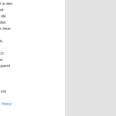
t in den
eit
 die
 das
ne neue
t,
ich
as
spannt
“ mit
 Heinz-