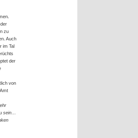
mmen.
 der
on zu
en. Auch
r im Tal
erüchts
ptet der
e
tlich von
 Amt
ehr
zu sein…
nken