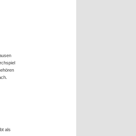
hausen
rchspiel
gehören
ach.
bt als