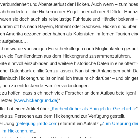
nverbundenheit und Abenteuerlust der Hicken. Auch wenn – zumindes
Jahrhunderten – die Hicken in der Regel innerhalb der 4 Dörfer Hochz
 waren sie doch auch als reiselustige Fuhrleute und Händler bekannt –
führten oft bis nach Bayern, Brabant oder Sachsen. Hicken sind über
ch Amerika gezogen oder haben als Kolonisten im fernen Taurien ei
z aufgebaut….
chon wurde von einigen Forscherkollegen nach Möglichkeiten gesuch
st viele Familiendaten aus dem Hickengrund zusammenzuführen,
e sinnvoll einzubinden und weitere historische Daten in eine öffentl
iche Datenbank einfließen zu lassen. Nun ist ein Anfang gemacht: D
lienbuch Hickengrund ist online! Ich freue mich darüber – und bin ge
le, neu zu entdeckende Familienverbindungen!
t zu hoffen, dass sich noch viele Forscher an dem Aufbau beteiligen!
retzer (
www.hickengrund.de
)“
ler hat einen Artikel über „
Kirchenbücher als Spiegel der Geschichte
Links zu Personen aus dem Hickengrund zur Verfügung gestellt.
er Jung (
peterjung.jimdo.com
stammt ein Aufsatz „
Zum Ursprung der
)
n im Hickengrund
„.