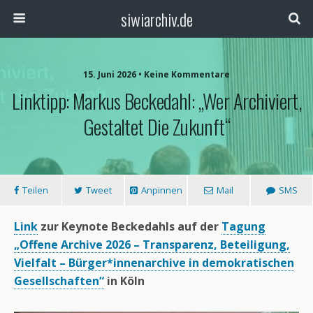
siwiarchiv.de
15. Juni 2026 • Keine Kommentare
Linktipp: Markus Beckedahl: „Wer Archiviert,
Gestaltet Die Zukunft“
Teilen
Tweet
Anpinnen
Mail
SMS
Link
zur Keynote Beckedahls auf der
Tagung
„Offene Archive 2026 – Transparenz, Beteiligung,
Vielfalt – Bürger*innenarchive in demokratischen
Gesellschaften“
in Köln