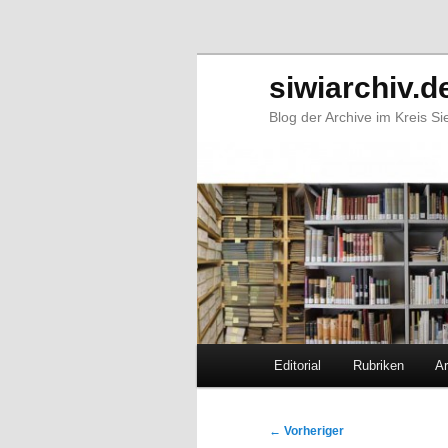
siwiarchiv.d
Blog der Archive im Kreis S
Hauptmenü
Editorial
Rubriken
Ar
Zum
Zum
primären
sekundären
Beitragsnavigation
←
Vorheriger