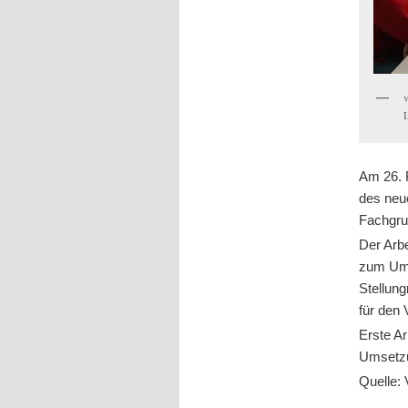
Am 26. F
des neu
Fachgru
Der Arbe
zum Umg
Stellun
für den 
Erste A
Umsetzu
Quelle: