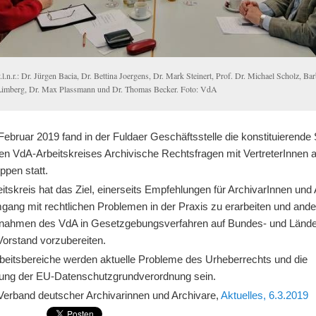
v.l.n.r.: Dr. Jürgen Bacia, Dr. Bettina Joergens, Dr. Mark Steinert, Prof. Dr. Michael Scholz, Ba
Limberg, Dr. Max Plassmann und Dr. Thomas Becker. Foto: VdA
ebruar 2019 fand in der Fuldaer Geschäftsstelle die konstituierende
en VdA-Arbeitskreises Archivische Rechtsfragen mit VertreterInnen a
ppen statt.
itskreis hat das Ziel, einerseits Empfehlungen für ArchivarInnen und
ang mit rechtlichen Problemen in der Praxis zu erarbeiten und ande
gnahmen des VdA in Gesetzgebungsverfahren auf Bundes- und Länd
Vorstand vorzubereiten.
rbeitsbereiche werden aktuelle Probleme des Urheberrechts und die
ng der EU-Datenschutzgrundverordnung sein.
 Verband deutscher Archivarinnen und Archivare,
Aktuelles, 6.3.2019