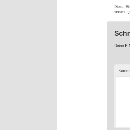
Dieser Ei
verschlag
Schr
Deine E-M
Komme