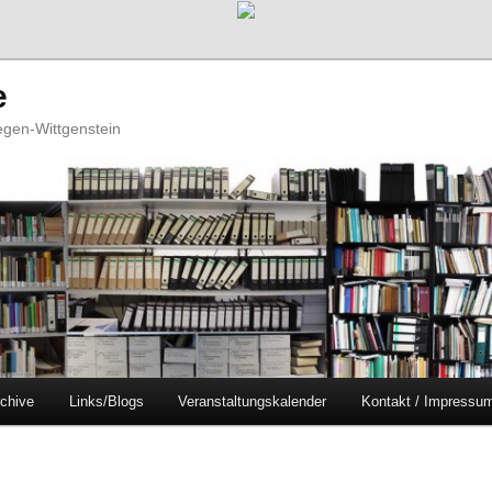
e
iegen-Wittgenstein
chive
Links/Blogs
Veranstaltungskalender
Kontakt / Impressu