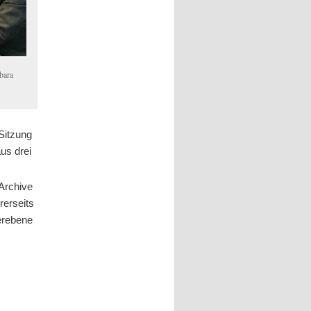
rbara
 Sitzung
us drei
 Archive
rerseits
erebene