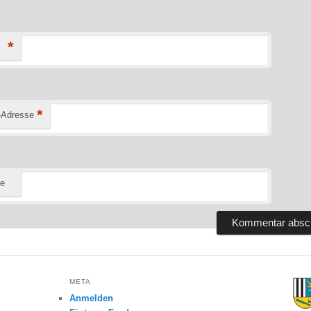
*
*
-Adresse
te
META
Anmelden