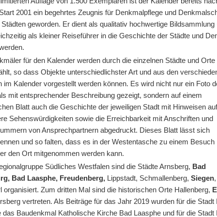
 limitierten Auflage von 1.500 Exemplaren ist der Kalender bereits nac
Start 2001 ein begehrtes Zeugnis für Denkmalpflege und Denkmalsch
 Städten geworden. Er dient als qualitativ hochwertige Bildsammlung
ichzeitig als kleiner Reiseführer in die Geschichte der Städte und D
 werden.
kmäler für den Kalender werden durch die einzelnen Städte und Orte
hlt, so dass Objekte unterschiedlichster Art und aus den verschiede
 im Kalender vorgestellt werden können. Es wird nicht nur ein Foto 
s mit entsprechender Beschreibung gezeigt, sondern auf einem
chen Blatt auch die Geschichte der jeweiligen Stadt mit Hinweisen au
re Sehenswürdigkeiten sowie die Erreichbarkeit mit Anschriften und
nummern von Ansprechpartnern abgedruckt. Dieses Blatt lässt sich
rennen und so falten, dass es in der Westentasche zu einem Besuch i
der den Ort mitgenommen werden kann.
Regionalgruppe Südliches Westfalen sind die Städte Arnsberg,
Bad
rg, Bad Laasphe, Freudenberg,
Lippstadt, Schmallenberg,
Siegen
 organisiert. Zum dritten Mal sind die historischen Orte Hallenberg,
E
sberg vertreten. Als Beiträge für das Jahr 2019 wurden für die Stadt
 das Baudenkmal Katholische Kirche Bad Laasphe und für die Stadt