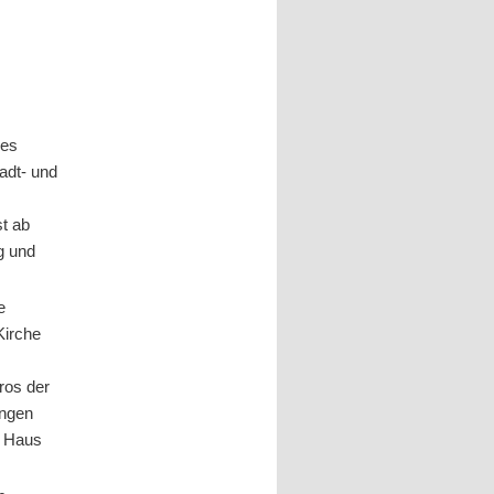
des
adt- und
t ab
g und
e
Kirche
ros der
ungen
m Haus