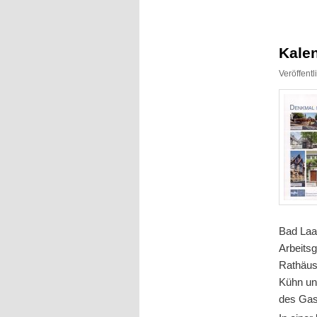
Inhalt
Inhalt
springen
springen
Kale
Veröffent
Bad Laa
Arbeits
Rathäus
Kühn un
des Gas