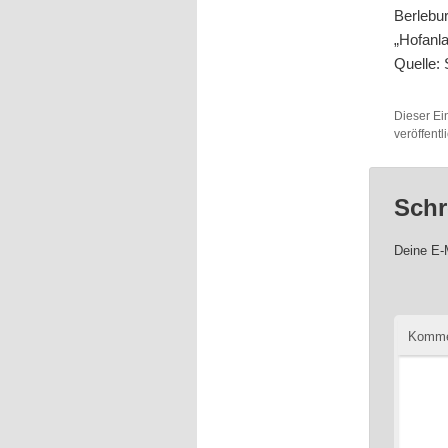
Berlebu
„Hofanl
Quelle:
Dieser Ei
veröffent
Schr
Deine E-M
Komme