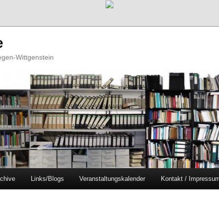
e
iegen-Wittgenstein
chive
Links/Blogs
Veranstaltungskalender
Kontakt / Impressu