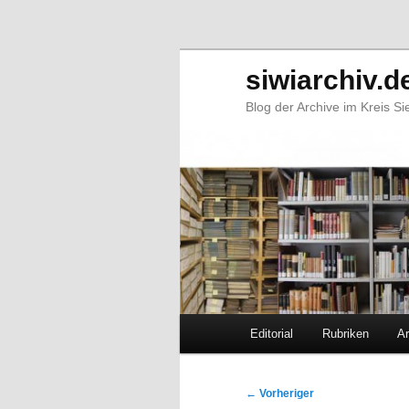
siwiarchiv.d
Blog der Archive im Kreis S
Hauptmenü
Editorial
Rubriken
Ar
Zum
Zum
primären
sekundären
Beitragsnavigation
←
Vorheriger