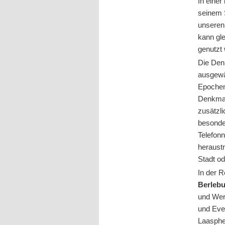
In einer
seinem 
unseren
kann gle
genutzt
Die Den
ausgewä
Epochen
Denkmal
zusätzli
besonde
Telefon
heraust
Stadt o
In der 
Berlebu
und Werl
und Ever
Laasphe