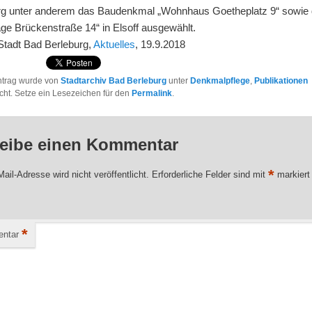
rg unter anderem das Baudenkmal „Wohnhaus Goetheplatz 9“ sowie 
age Brückenstraße 14“ in Elsoff ausgewählt.
 Stadt Bad Berleburg,
Aktuelles
, 19.9.2018
ntrag wurde von
Stadtarchiv Bad Berleburg
unter
Denkmalpflege
,
Publikationen
licht. Setze ein Lesezeichen für den
Permalink
.
eibe einen Kommentar
*
ail-Adresse wird nicht veröffentlicht.
Erforderliche Felder sind mit
markiert
*
ntar