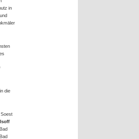
h
utz in
 und
enkmäler
nsten
des
f
n die
, Soest
lsoff
 Bad
 Bad