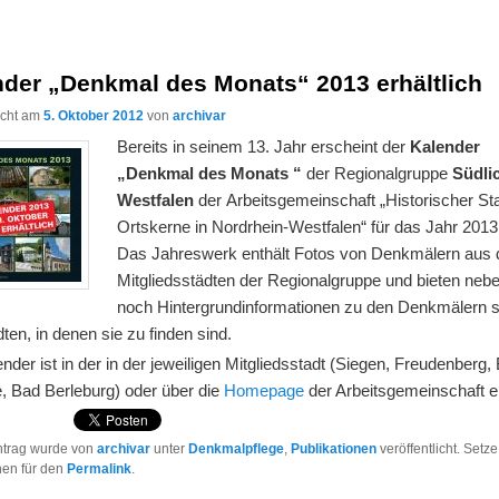
nder „Denkmal des Monats“ 2013 erhältlich
licht am
5. Oktober 2012
von
archivar
Bereits in seinem 13. Jahr erscheint der
Kalender
„Denkmal des Monats “
der Regionalgruppe
Südli
Westfalen
der Arbeitsgemeinschaft „Historischer St
Ortskerne in Nordrhein-Westfalen“ für das Jahr 2013
Das Jahreswerk enthält Fotos von Denkmälern aus 
Mitgliedsstädten der Regionalgruppe und bieten neb
noch Hintergrundinformationen zu den Denkmälern 
ten, in denen sie zu finden sind.
nder ist in der in der jeweiligen Mitgliedsstadt (Siegen, Freudenberg,
, Bad Berleburg) oder über die
Homepage
der Arbeitsgemeinschaft er
ntrag wurde von
archivar
unter
Denkmalpflege
,
Publikationen
veröffentlicht. Setze
hen für den
Permalink
.