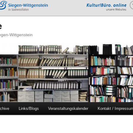
e
iegen-Wittgenstein
chive
Links/Blogs
Veranstaltungskalender
Kontakt / Impressu