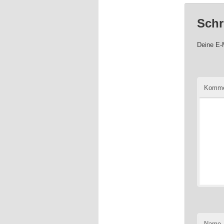
Schr
Deine E-M
Komme
Name