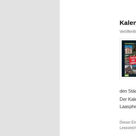
Inhalt
Inhalt
springen
springen
Kale
Veröffent
den Städ
Der Kale
Laasphe
Dieser Ei
Lesezeic