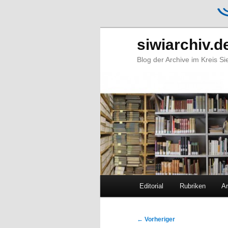
siwiarchiv.d
Blog der Archive im Kreis S
Hauptmenü
Editorial
Rubriken
Ar
Zum
Zum
primären
sekundären
Beitragsnavigation
←
Vorheriger