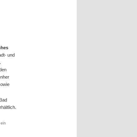
ches
adt- und
.
den
enher
sowie
 Bad
hältlich.
 ein