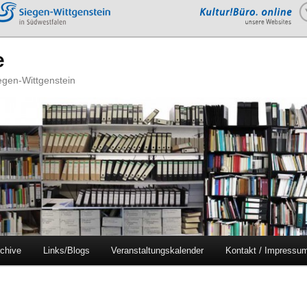
e
iegen-Wittgenstein
chive
Links/Blogs
Veranstaltungskalender
Kontakt / Impressu