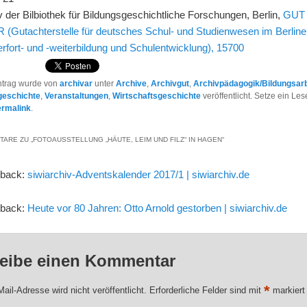
v der Bilbiothek für Bildungsgeschichtliche Forschungen, Berlin,
GUT
(Gutachterstelle für deutsches Schul- und Studienwesen im Berliner 
erfort- und -weiterbildung und Schulentwicklung), 15700
ntrag wurde von
archivar
unter
Archive
,
Archivgut
,
Archivpädagogik/Bildungsarb
geschichte
,
Veranstaltungen
,
Wirtschaftsgeschichte
veröffentlicht. Setze ein Le
ermalink
.
TARE ZU „
FOTOAUSSTELLUNG „HÄUTE, LEIM UND FILZ“ IN HAGEN
“
gback:
siwiarchiv-Adventskalender 2017/1 | siwiarchiv.de
gback:
Heute vor 80 Jahren: Otto Arnold gestorben | siwiarchiv.de
eibe einen Kommentar
*
ail-Adresse wird nicht veröffentlicht.
Erforderliche Felder sind mit
markiert