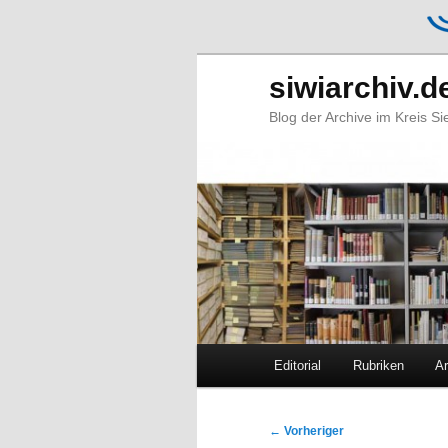
siwiarchiv.d
Blog der Archive im Kreis S
Hauptmenü
Editorial
Rubriken
Ar
Zum
Zum
primären
sekundären
Beitragsnavigation
←
Vorheriger