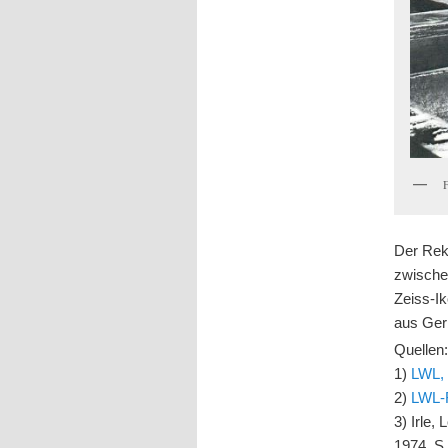
Der Rek
zwische
Zeiss-I
aus Gerb
Quellen
1)
LWL, 
2)
LWL-F
3) Irle,
1974, S