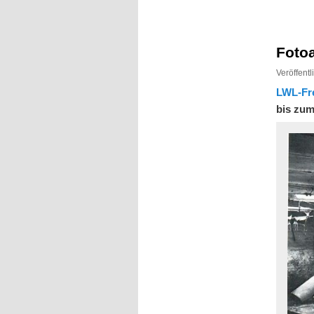
Inhalt
Inhalt
springen
springen
Fotoa
Veröffent
LWL-Fr
bis zum