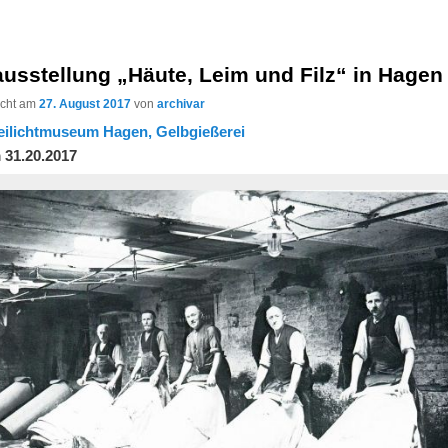
usstellung „Häute, Leim und Filz“ in Hagen
licht am
27. August 2017
von
archivar
eilichtmuseum Hagen, Gelbgießerei
 31.20.2017