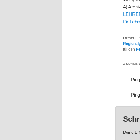
4) Archi
LEHRER 
für Lehr
Dieser Ei
Regional
für den
P
2 KOMMEN
Pin
Pin
Schr
Deine E-M