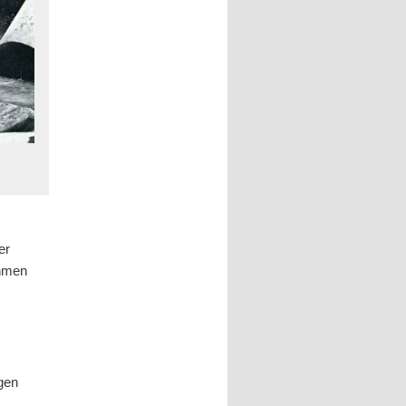
er
ahmen
egen