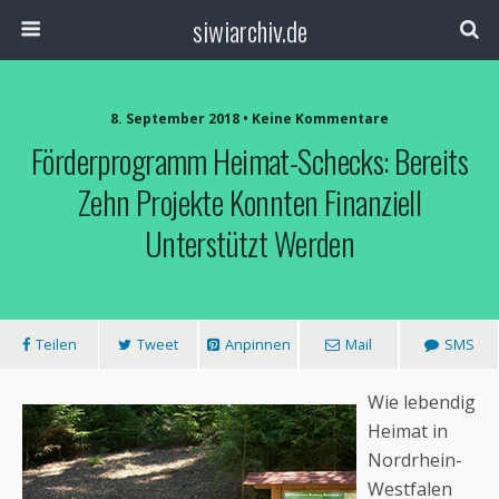
siwiarchiv.de
8. September 2018 • Keine Kommentare
Förderprogramm Heimat-Schecks: Bereits
Zehn Projekte Konnten Finanziell
Unterstützt Werden
Teilen
Tweet
Anpinnen
Mail
SMS
Wie lebendig
Heimat in
Nordrhein-
Westfalen