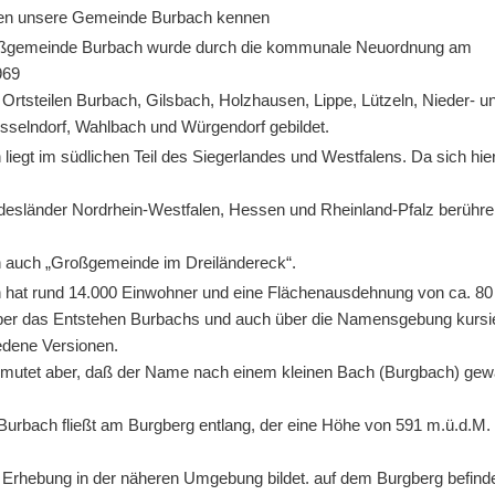
nen unsere Gemeinde Burbach kennen
ßgemeinde Burbach wurde durch die kommunale Neuordnung am
969
Ortsteilen Burbach, Gilsbach, Holzhausen, Lippe, Lützeln, Nieder- u
sselndorf, Wahlbach und Würgendorf gebildet.
liegt im südlichen Teil des Siegerlandes und Westfalens. Da sich hier
desländer Nordrhein-Westfalen, Hessen und Rheinland-Pfalz berühre
 auch „Großgemeinde im Dreiländereck“.
 hat rund 14.000 Einwohner und eine Flächenausdehnung von ca. 80
er das Entstehen Burbachs und auch über die Namensgebung kursi
edene Versionen.
mutet aber, daß der Name nach einem kleinen Bach (Burgbach) gew
 Burbach fließt am Burgberg entlang, der eine Höhe von 591 m.ü.d.M.
 Erhebung in der näheren Umgebung bildet. auf dem Burgberg befind