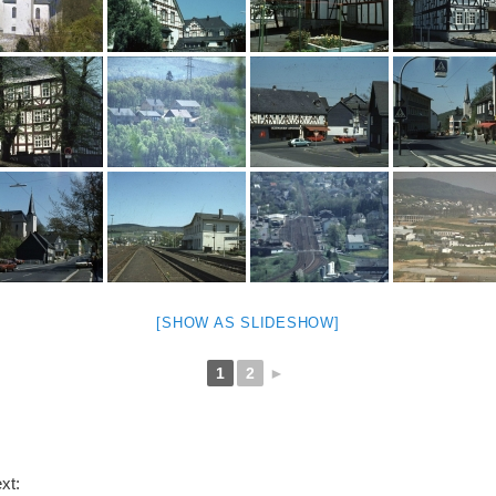
[SHOW AS SLIDESHOW]
1
2
►
ext: