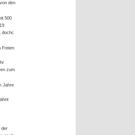
 von den
eit 500
219
, dochc
 Freien
ihr
eßen zum
m Jahre
wähnt
 der