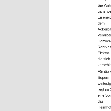
Sie Wirt
ganz wes
Eisener
dem
Ackerba
Verarbe
Holzver
Rohrkal
Elektro-
die sich
verschi
Für die
Supermär
weitest
liegt i
eine Son
das
Heimhoft