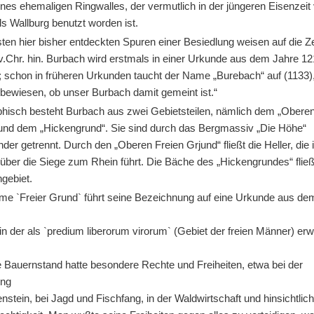
nes ehemaligen Ringwalles, der vermutlich in der jüngeren Eisenzeit
ls Wallburg benutzt worden ist.
sten hier bisher entdeckten Spuren einer Besiedlung weisen auf die Z
 v.Chr. hin. Burbach wird erstmals in einer Urkunde aus dem Jahre 1
; schon in früheren Urkunden taucht der Name „Burebach“ auf (1133)
t bewiesen, ob unser Burbach damit gemeint ist.“
hisch besteht Burbach aus zwei Gebietsteilen, nämlich dem „Oberen
und dem „Hickengrund“. Sie sind durch das Bergmassiv „Die Höhe“
der getrennt. Durch den „Oberen Freien Grjund“ fließt die Heller, die 
über die Siege zum Rhein führt. Die Bäche des „Hickengrundes“ fli
ngebiet.
me `Freier Grund` führt seine Bezeichnung auf eine Urkunde aus de
in der als `predium liberorum virorum` (Gebiet der freien Männer) er
e Bauernstand hatte besondere Rechte und Freiheiten, etwa bei der
ung
nstein, bei Jagd und Fischfang, in der Waldwirtschaft und hinsichtlich