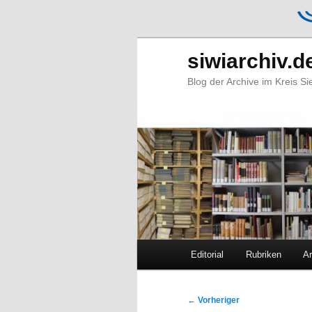
siwiarchiv.d
Blog der Archive im Kreis S
Hauptmenü
Editorial
Rubriken
Ar
Zum
Zum
primären
sekundären
Beitragsnavigation
←
Vorheriger