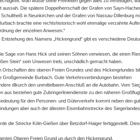
chtigkeit. Man wußte seine Freiheiten gegen alles zu verteidigen, w
it aussah. Die spätere Doppelherrschaft der Grafen von Sayn-Hache
 Schultheiß in Neunkirchen und der Grafen von Nassau-Dillenburg m
Burbach brachte eine rechtshistorisch wohl einmalige verzahnte Aufte
rdnung der einzelnen Anwesen.“
e Entstehung des Namens „Hickengrund“ gibt es verschiedene Deutu
 die Sage von Hans Hick und seinen Söhnen verwiesen, die einen Rie
ßen Stein“ sein Unwesen trieb, unschädlich gemacht haben.
n Ortschaften des oberen Freien Grundes und des Hickengrlundes bi
ie Großgemeinde Burbach. Gute Verkehrsverbindungen bestehen
ndere dlkurch den unmittelbaren Anschluß an die Autobahn. Vom Sieg
en aus bestehen gute Zubringerliniendienste zu den näheren Großflug
edeutung für den Personen- und Güterverkehr kommt neben den gu
indungen aber auch der ältesten Eisenbahnstrecke des Siegerlandes
de die Strecke Köln-Gießen über Betzdorf-Haiger fertiggestellt. Dies
amten Oberen Freien Grund un durch den Hickengrund.