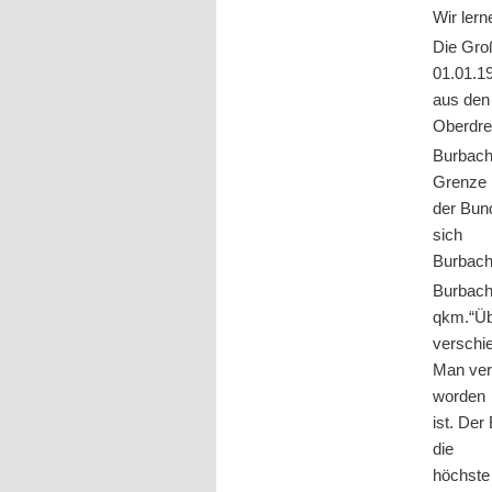
Wir ler
Die Gro
01.01.1
aus den 
Oberdre
Burbach 
Grenze
der Bun
sich
Burbach
Burbach
qkm.“Üb
verschi
Man ver
worden
ist. Der
die
höchste