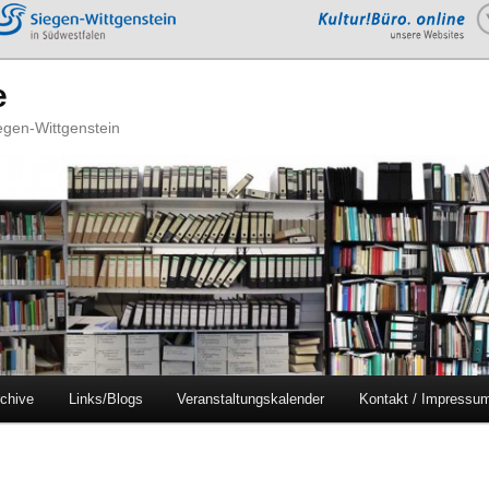
e
iegen-Wittgenstein
chive
Links/Blogs
Veranstaltungskalender
Kontakt / Impressu