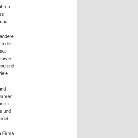
ahren
des
 und
 andere
ch die
au,
 sowie
lung und
viele
und
 Jahren
litik
le und
ildet
n Firma