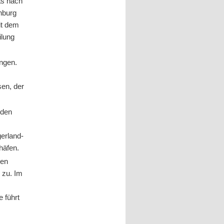
as nach
nburg
it dem
ilung
ngen.
sen, der
lden
erland-
häfen.
ten
 zu. Im
e führt