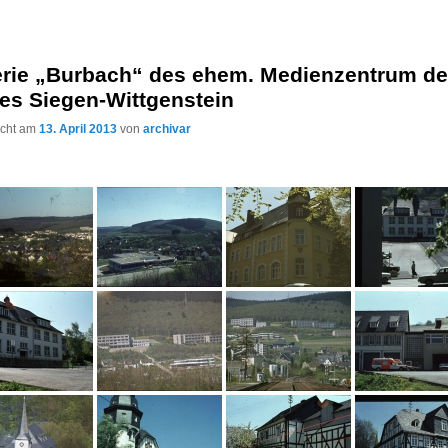
erie „Burbach“ des ehem. Medienzentrum d
es Siegen-Wittgenstein
licht am
13. April 2013
von
archivar