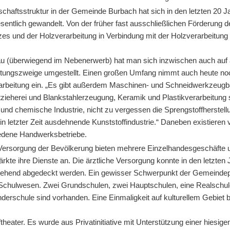
schaftsstruktur in der Gemeinde Burbach hat sich in den letzten 20 J
entlich gewandelt. Von der früher fast ausschließlichen Förderung 
zes und der Holzverarbeitung in Verbindung mit der Holzverarbeitung
u (überwiegend im Nebenerwerb) hat man sich inzwischen auch auf
itungszweige umgestellt. Einen großen Umfang nimmt auch heute no
arbeitung ein. „Es gibt außerdem Maschinen- und Schneidwerkzeugb
tzieherei und Blankstahlerzeugung, Keramik und Plastikverarbeitung
 und chemische Industrie, nicht zu vergessen die Sprengstoffherstel
 in letzter Zeit ausdehnende Kunststoffindustrie.“ Daneben existieren 
edene Handwerksbetriebe.
 Versorgung der Bevölkerung bieten mehrere Einzelhandesgeschäfte 
kte ihre Dienste an. Die ärztliche Versorgung konnte in den letzten
gehend abgedeckt werden. Ein gewisser Schwerpunkt der Gemeindepo
m Schulwesen. Zwei Grundschulen, zwei Hauptschulen, eine Realschu
derschule sind vorhanden. Eine Einmaligkeit auf kulturellem Gebiet b
heater. Es wurde aus Privatinitiative mit Unterstützung einer hiesige