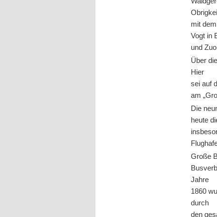
Waidgere
Obrigke
mit dem
Vogt in 
und Zuo
Über di
Hier
sei auf
am „Gro
Die neu
heute d
insbeso
Flughaf
Große B
Busverb
Jahre
1860 wur
durch
den ges