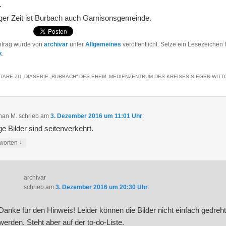
.
iger Zeit ist Burbach auch Garnisonsgemeinde.
ntrag wurde von
archivar
unter
Allgemeines
veröffentlicht. Setze ein Lesezeichen 
k
.
TARE ZU „
DIASERIE „BURBACH“ DES EHEM. MEDIENZENTRUM DES KREISES SIEGEN-WIT
han M.
schrieb
am
3. Dezember 2016 um 11:01 Uhr
:
ge Bilder sind seitenverkehrt.
↓
worten
archivar
schrieb
am
3. Dezember 2016 um 20:30 Uhr
:
Danke für den Hinweis! Leider können die Bilder nicht einfach gedreh
werden. Steht aber auf der to-do-Liste.