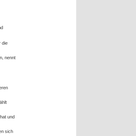
nd
 die
n, nennt
eren
ählt
 hat und
en sich