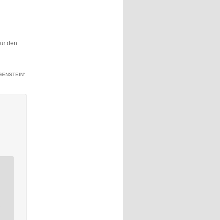
für den
TGENSTEIN
“
t