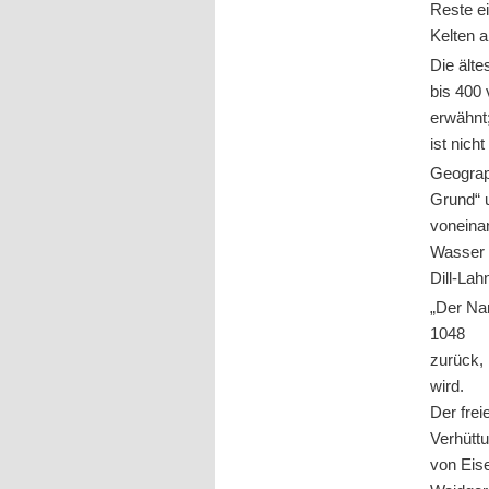
Reste ei
Kelten a
Die älte
bis 400
erwähnt
ist nich
Geograp
Grund“ 
voneinan
Wasser 
Dill-Lah
„Der Na
1048
zurück, 
wird.
Der frei
Verhütt
von Eise