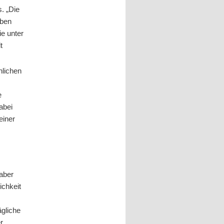
s. „Die
lben
ie unter
t
hlichen
m
e
abei
einer
s
aber
ichkeit
ägliche
r