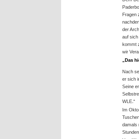
Paderbo
Fragen 
nachden
der Arch
auf sic
kommt z
wir Vera
„Das hi
Nach se
er sich
Seine er
Selbstre
WLE.“
Im Okto
Tuschen 
damals 
Stunden 