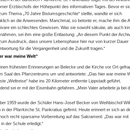
rner Erzbischofs der Höhepunkt des informativen Tages. Bevor er si
zum Thema „70 Jahre Bistumsgeschichte“ stellte, wandte er sich
klich an die Anwesenden. Manchmal, so betonte er, mache ihm die A
ivare ein schlechtes Gewissen. Was sie sowohl säkular, als auch kir
h nähmen, sei ihm eine große Entlastung: „An diesem Punkt der Archi
um Ausdruck, dass unsere Lebensphase hier nur von kurzer Dauer 
ntwortung für die Vergangenheit und die Zukunft tragen.“
er war meine Welt“
inen frühesten Erinnerungen an Belecke und die Kirche vor Ort gefra
 im Saal des Pfarrzentrums um und antwortete: „Das hier war meine W
ste „Weltreise“ habe ins 20 Kilometer entfernte Lippstadt geführt.
dend sei er mit der Eisenbahn gefahren. „Mein Vater arbeitete ja bei 
ber 1959 wurde der Schüler Hans-Josef Becker von Weihbischof Wi
in der Pfarrkirche St. Pankratius gefirmt. Heute erinnert er sich an d
noch recht sparsame Vorbereitung auf das Sakrament: „Das war mit
in der Schule erledigt.“