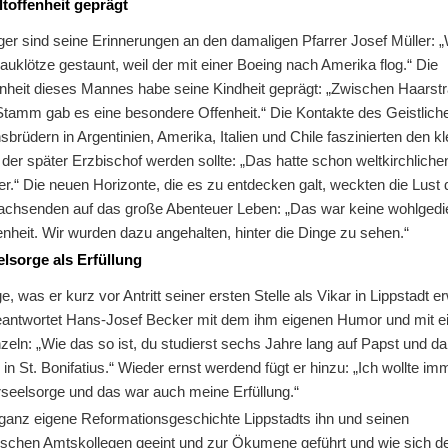
toffenheit geprägt
er sind seine Erinnerungen an den damaligen Pfarrer Josef Müller: „
uklötze gestaunt, weil der mit einer Boeing nach Amerika flog.“ Die
enheit dieses Mannes habe seine Kindheit geprägt: „Zwischen Haarst
tamm gab es eine besondere Offenheit.“ Die Kontakte des Geistlich
brüdern in Argentinien, Amerika, Italien und Chile faszinierten den k
der später Erzbischof werden sollte: „Das hatte schon weltkirchliche
r.“ Die neuen Horizonte, die es zu entdecken galt, weckten die Lust
chsenden auf das große Abenteuer Leben: „Das war keine wohlged
nheit. Wir wurden dazu angehalten, hinter die Dinge zu sehen.“
elsorge als Erfüllung
e, was er kurz vor Antritt seiner ersten Stelle als Vikar in Lippstadt e
eantwortet Hans-Josef Becker mit dem ihm eigenen Humor und mit 
ln: „Wie das so ist, du studierst sechs Jahre lang auf Papst und da
 in St. Bonifatius.“ Wieder ernst werdend fügt er hinzu: „Ich wollte im
rseelsorge und das war auch meine Erfüllung.“
 ganz eigene Reformationsgeschichte Lippstadts ihn und seinen
ischen Amtskollegen geeint und zur Ökumene geführt und wie sich d