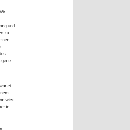
Wir
rang und
en zu
leinen
n
 des
iegene
rwartet
einem
nn wirst
mer in
er