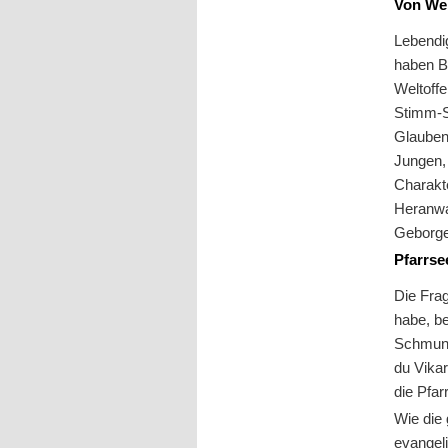
Von Wel
Lebendig
haben Ba
Weltoff
Stimm-S
Glaubens
Jungen, 
Charakte
Heranwa
Geborge
Pfarrse
Die Frag
habe, b
Schmunze
du Vikar
die Pfar
Wie die
evangel