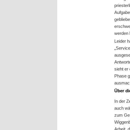
priester
Aufgaben
gebliebe
erschwe
werden 
Leider 
„Service
ausgeset
Antworte
sieht er
Phase g
ausmach
Über di
In der 
auch wä
zum Ges
Wiggenb
Arbeit, 