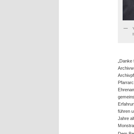
„Danke 
Archivw
Archivp
Pfarrar
Ehrenam
gemeins
Erfahru
führen 
Jahre al
Monstra
Dem Besu