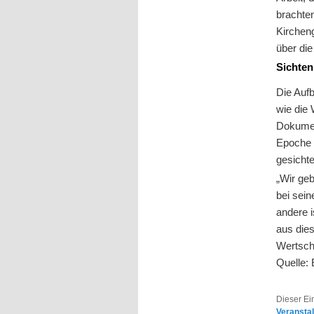
brachten
Kirchen
über di
Sichten
Die Aufb
wie die 
Dokumen
Epoche 
gesichte
„Wir geb
bei sein
andere i
aus dies
Wertschä
Quelle:
Dieser Ei
Veransta