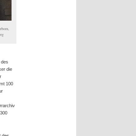
erborn,
erg
d des
er die
r
amt 100
ur
rrarchiv
 300
t des