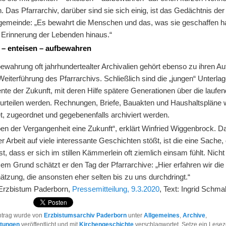
. Das Pfarrarchiv, darüber sind sie sich einig, ist das Gedächtnis der
gemeinde: „Es bewahrt die Menschen und das, was sie geschaffen h
e Erinnerung der Lebenden hinaus.“
 – enteisen – aufbewahren
ewahrung oft jahrhundertealter Archivalien gehört ebenso zu ihren A
Weiterführung des Pfarrarchivs. Schließlich sind die „jungen“ Unterlag
te der Zukunft, mit deren Hilfe spätere Generationen über die laufe
urteilen werden. Rechnungen, Briefe, Bauakten und Haushaltspläne 
t, zugeordnet und gegebenenfalls archiviert werden.
en der Vergangenheit eine Zukunft“, erklärt Winfried Wiggenbrock. D
er Arbeit auf viele interessante Geschichten stößt, ist die eine Sache, 
st, dass er sich im stillen Kämmerlein oft ziemlich einsam fühlt. Nicht
em Grund schätzt er den Tag der Pfarrarchive: „Hier erfahren wir die
tzung, die ansonsten eher selten bis zu uns durchdringt.“
 Erzbistum Paderborn,
Pressemitteilung, 9.3.2020
, Text: Ingrid Schma
ntrag wurde von
Erzbistumsarchiv Paderborn
unter
Allgemeines
,
Archive
,
ltungen
veröffentlicht und mit
Kirchengeschichte
verschlagwortet. Setze ein Lesez