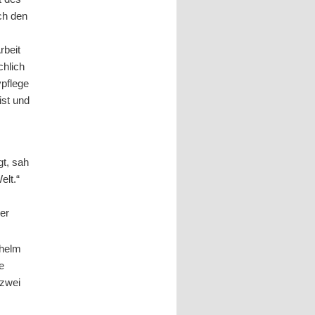
ch den
rbeit
chlich
vpflege
ist und
gt, sah
elt.“
der
lhelm
ie
 zwei