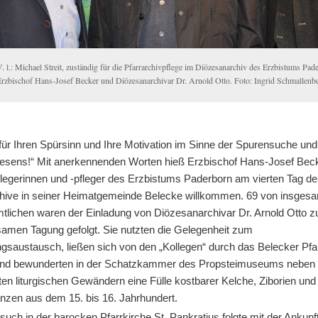
V. l.: Michael Streit, zuständig für die Pfarrarchivpflege im Diözesanarchiv des Erzbistums Pad
Erzbischof Hans-Josef Becker und Diözesanarchivar Dr. Arnold Otto. Foto: Ingrid Schmallenb
für Ihren Spürsinn und Ihre Motivation im Sinne der Spurensuche un
esens!“ Mit anerkennenden Worten hieß Erzbischof Hans-Josef Beck
flegerinnen und -pfleger des Erzbistums Paderborn am vierten Tag de
chive in seiner Heimatgemeinde Belecke willkommen. 69 von insges
tlichen waren der Einladung von Diözesanarchivar Dr. Arnold Otto z
amen Tagung gefolgt. Sie nutzten die Gelegenheit zum
ngsaustausch, ließen sich von den „Kollegen“ durch das Belecker Pfa
und bewunderten in der Schatzkammer des Propsteimuseums neben
ten liturgischen Gewändern eine Fülle kostbarer Kelche, Ziborien und
nzen aus dem 15. bis 16. Jahrhundert.
ch in der barocken Pfarrkirche St. Pankratius folgte mit der Ankunf