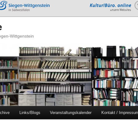
e
iegen-Wittgenstein
chive
Links/Blogs
Veranstaltungskalender
Kontakt / Impressu