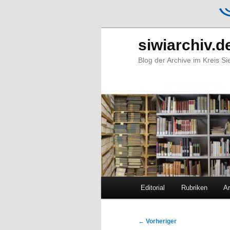
siwiarchiv.d
Blog der Archive im Kreis S
Hauptmenü
Editorial
Rubriken
Ar
Zum
Zum
primären
sekundären
Beitragsnavigation
←
Vorheriger