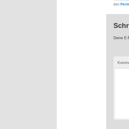
den
Perm
Schr
Deine E-M
Komme