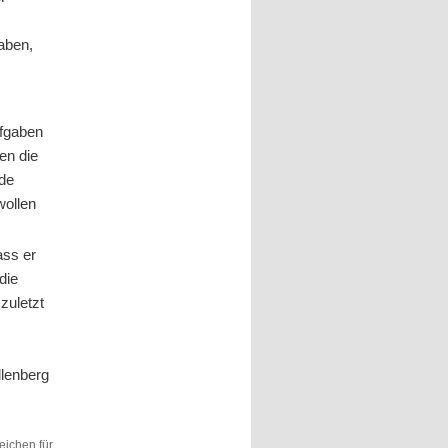
aben,
ufgaben
en die
nde
wollen
ass er
die
 zuletzt
llenberg
eichen für